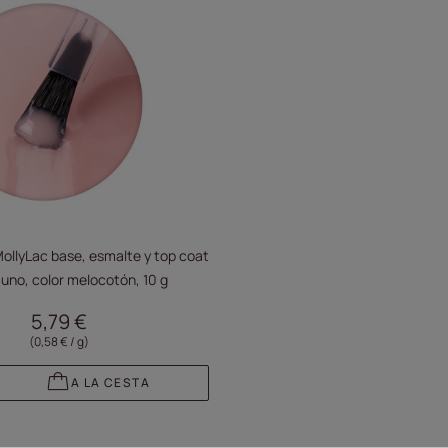
1 MollyLac base, esmalte y top coat
 uno, color melocotón, 10 g
5,79 €
(0,58 € / g
)
A LA CESTA