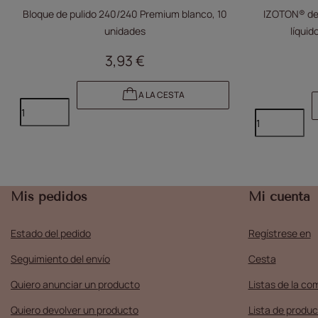
Bloque de pulido 240/240 Premium blanco, 10
IZOTON® de 
unidades
líquid
deshidrat
3,93 €
inhib
A LA CESTA
Mis pedidos
Mi cuenta
Estado del pedido
Regístrese en
Seguimiento del envío
Cesta
Quiero anunciar un producto
Listas de la co
Quiero devolver un producto
Lista de produc