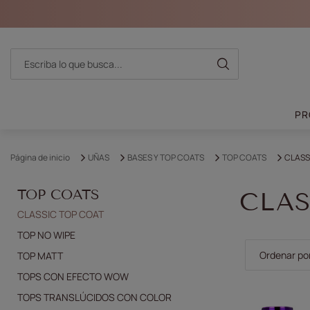
PR
Página de inicio
UÑAS
BASES Y TOP COATS
TOP COATS
CLASS
TOP COATS
CLAS
CLASSIC TOP COAT
TOP NO WIPE
Cambiar la 
Ordenar po
TOP MATT
TOPS CON EFECTO WOW
TOPS TRANSLÚCIDOS CON COLOR