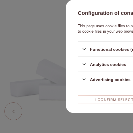
Configuration of con
This page uses cookie files to p
to cookie files in your web brow
Haga clic par
Functional cookies (
Analytics cookies
Advertising cookies
I CONFIRM SELEC