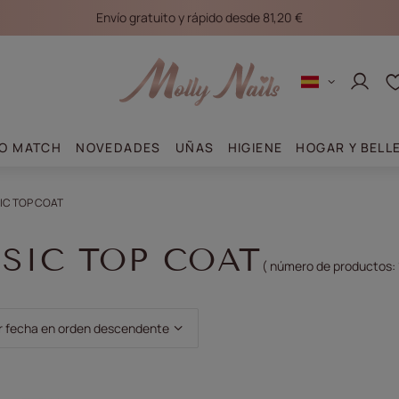
Envío gratuito y rápido desde 81,20 €
Conec
O MATCH
NOVEDADES
UÑAS
HIGIENE
HOGAR Y BELL
IC TOP COAT
SIC TOP COAT
( número de productos:
clasificación
r fecha en orden descendente