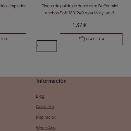
uido, limpiador
Discos de pulido de doble cara Buffer mini
anchos Soft 180/240 rosa MollyLac, 5
unidades
1,37 €
ESTA
A LA CESTA
Información
Blog
Contacto
Inspiración
WhatsApp