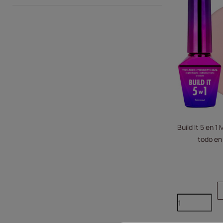
Build It 5 en 
todo en