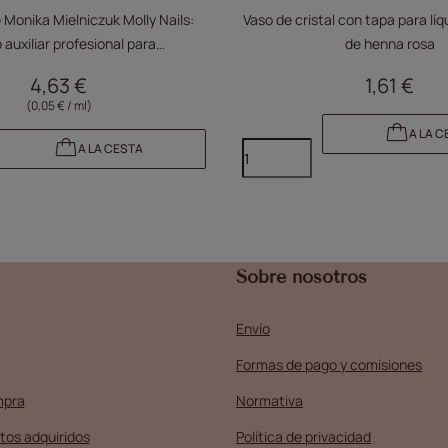
Monika Mielniczuk Molly Nails:
Vaso de cristal con tapa para líq
o auxiliar profesional para
de henna rosa
ación, adhesión, manicura e
4,63 €
1,61 €
ición de acrilogel, 100 ml
(0,05 € / ml)
A LA C
A LA CESTA
Sobre nosotros
Envío
Formas de pago y comisiones
mpra
Normativa
tos adquiridos
Política de privacidad