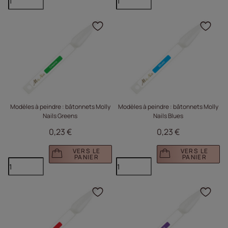
Cliquez pour ajouter le 
Cliq
Modèles à peindre : bâtonnets Molly
Modèles à peindre : bâtonnets Molly
Nails Greens
Nails Blues
0,23 €
0,23 €
VERS LE
VERS LE
PANIER
PANIER
Cliquez pour ajouter le 
Cliq