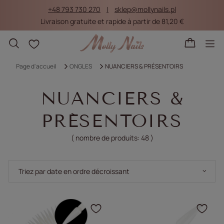
+48 793 730 270
sklep@mollynails.pl
Livraison gratuite et rapide à partir de 81,20 €
Listes d'achat
Page d'accueil
ONGLES
NUANCIERS & PRÉSENTOIRS
NUANCIERS &
PRÉSENTOIRS
( nombre de produits:
48
)
Modifier le tri
Triez par date en ordre décroissant
Cliquez pour ajouter le 
Cliq