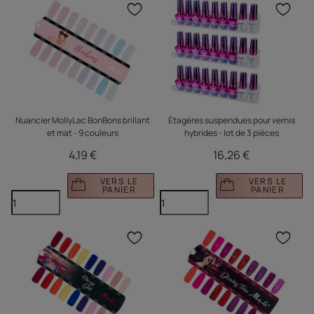
Cliquez pour ajouter le 
Cliq
Nuancier MollyLac BonBons brillant
Étagères suspendues pour vernis
et mat - 9 couleurs
hybrides - lot de 3 pièces
4,19 €
16,26 €
VERS LE
VERS LE
PANIER
PANIER
Cliquez pour ajouter le 
Cliq