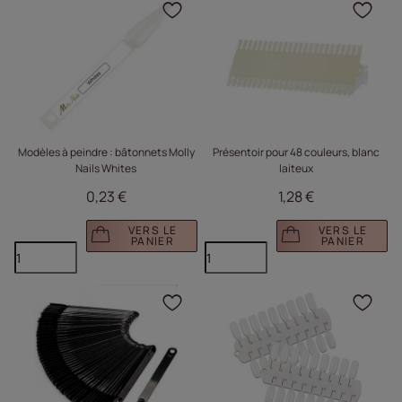
Cliquez pour ajouter le 
Cliq
Modèles à peindre : bâtonnets Molly
Présentoir pour 48 couleurs, blanc
Nails Whites
laiteux
0,23 €
1,28 €
VERS LE
VERS LE
PANIER
PANIER
Cliquez pour ajouter le 
Cliq