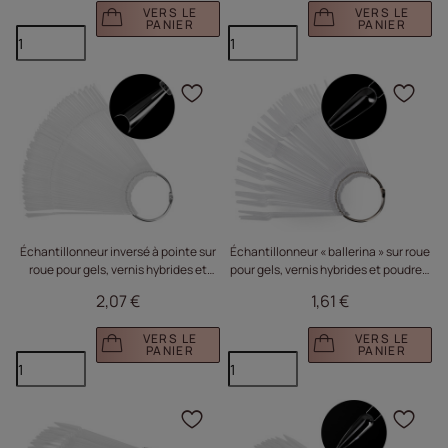
VERS LE
VERS LE
PANIER
PANIER
Cliquez pour ajouter le 
Cliq
Échantillonneur inversé à pointe sur
Échantillonneur « ballerina » sur roue
roue pour gels, vernis hybrides et
pour gels, vernis hybrides et poudres,
poudres, transparent, 50 pièces
transparent, 50 pièces
2,07 €
1,61 €
VERS LE
VERS LE
PANIER
PANIER
Cliquez pour ajouter le 
Cliq