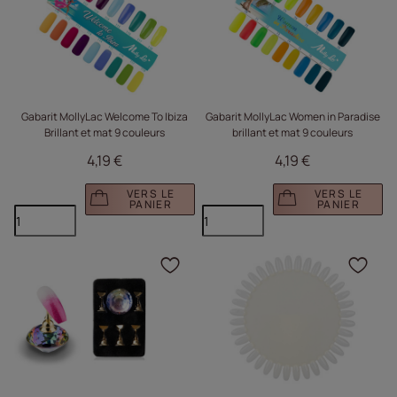
Gabarit MollyLac Welcome To Ibiza
Gabarit MollyLac Women in Paradise
Brillant et mat 9 couleurs
brillant et mat 9 couleurs
4,19 €
4,19 €
VERS LE
VERS LE
PANIER
PANIER
Cliquez pour ajouter le 
Cliq