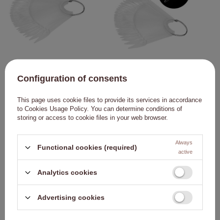
Échantillonneur de pointes sur roue
Échantillonneur à pointe sur roue
pour gels, vernis hybrides et poudres,
pour gels, vernis hybrides et poudres,
Configuration of consents
transparent, 40 pièces, mat
transparent, 50 pièces
1,37 €
1,84 €
This page uses cookie files to provide its services in accordance
VERS LE
VERS LE
to
Cookies Usage Policy
. You can determine conditions of
PANIER
PANIER
storing or access to cookie files in your web browser.
Always
NOTRE BEST-SELLER
Cliquez pour ajouter le 
Cliq
Functional cookies (required)
active
Analytics cookies
Advertising cookies