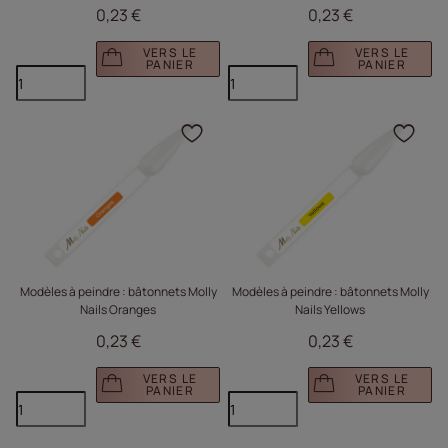
0,23 €
0,23 €
VERS LE
VERS LE
PANIER
PANIER
Cliquez pour ajouter le 
Cliq
Modèles à peindre : bâtonnets Molly
Modèles à peindre : bâtonnets Molly
Nails Oranges
Nails Yellows
0,23 €
0,23 €
VERS LE
VERS LE
PANIER
PANIER