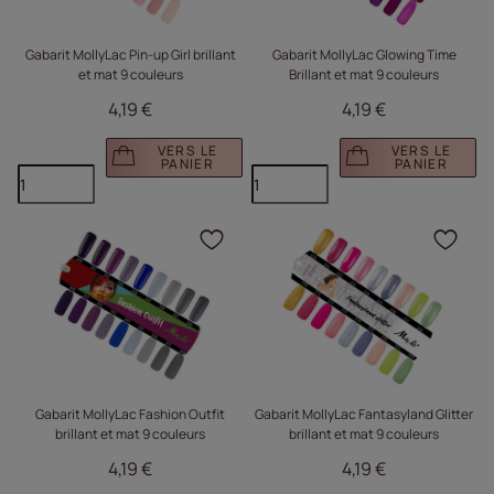
Gabarit MollyLac Pin-up Girl brillant
Gabarit MollyLac Glowing Time
et mat 9 couleurs
Brillant et mat 9 couleurs
4,19 €
4,19 €
VERS LE
VERS LE
PANIER
PANIER
Cliquez pour ajouter le 
Cliq
Gabarit MollyLac Fashion Outfit
Gabarit MollyLac Fantasyland Glitter
brillant et mat 9 couleurs
brillant et mat 9 couleurs
4,19 €
4,19 €