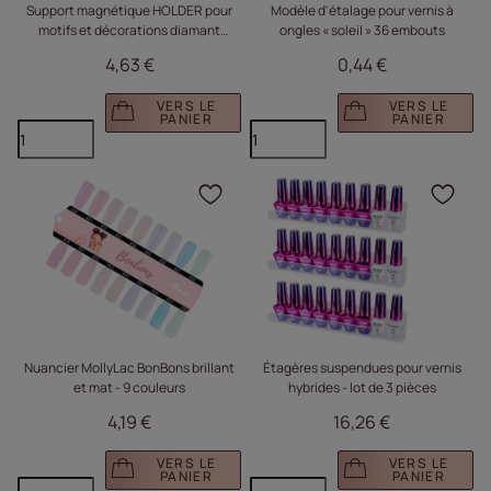
Support magnétique HOLDER pour
Modèle d'étalage pour vernis à
motifs et décorations diamant
ongles « soleil » 36 embouts
opalescent n° 3
4,63 €
0,44 €
VERS LE
VERS LE
PANIER
PANIER
Cliquez pour ajouter le 
Cliq
Nuancier MollyLac BonBons brillant
Étagères suspendues pour vernis
et mat - 9 couleurs
hybrides - lot de 3 pièces
4,19 €
16,26 €
VERS LE
VERS LE
PANIER
PANIER