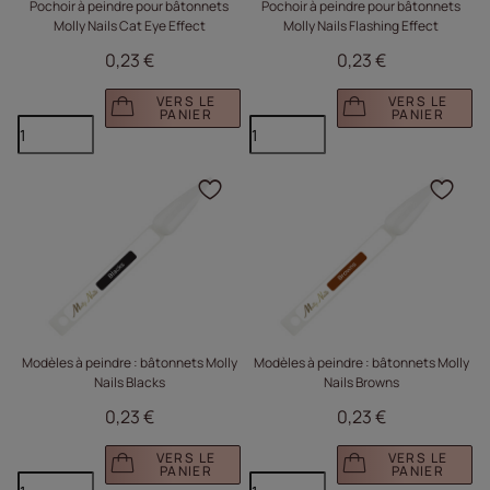
Pochoir à peindre pour bâtonnets
Pochoir à peindre pour bâtonnets
Molly Nails Cat Eye Effect
Molly Nails Flashing Effect
0,23 €
0,23 €
VERS LE
VERS LE
PANIER
PANIER
Cliquez pour ajouter le 
Cliq
Modèles à peindre : bâtonnets Molly
Modèles à peindre : bâtonnets Molly
Nails Blacks
Nails Browns
0,23 €
0,23 €
VERS LE
VERS LE
PANIER
PANIER