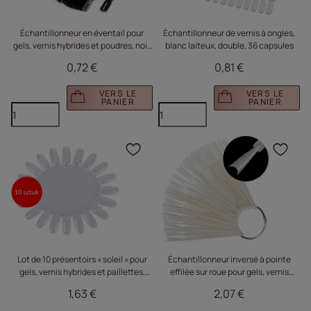
Échantillonneur en éventail pour
Échantillonneur de vernis à ongles,
gels, vernis hybrides et poudres, noir,
blanc laiteux, double, 36 capsules
50 pièces
0,72 €
0,81 €
VERS LE
VERS LE
PANIER
PANIER
Cliquez pour ajouter le 
Cliq
Lot de 10 présentoirs « soleil » pour
Échantillonneur inversé à pointe
gels, vernis hybrides et paillettes,
effilée sur roue pour gels, vernis
transparents, avec 20 capsules
hybrides et poudres, couleur lait, 50
1,63 €
2,07 €
pièces