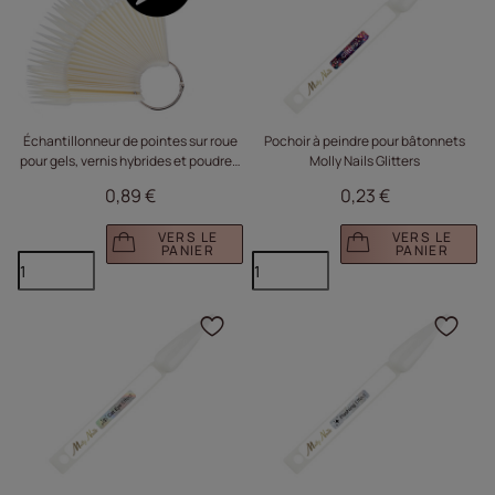
Échantillonneur de pointes sur roue
Pochoir à peindre pour bâtonnets
pour gels, vernis hybrides et poudres,
Molly Nails Glitters
couleur lait, 50 pièces
0,89 €
0,23 €
VERS LE
VERS LE
PANIER
PANIER
Cliquez pour ajouter le 
Cliq