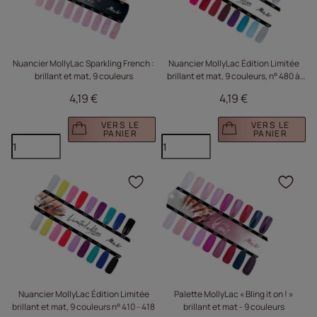
Nuancier MollyLac Sparkling French :
Nuancier MollyLac Édition Limitée
brillant et mat, 9 couleurs
brillant et mat, 9 couleurs, n° 480 à
488
4,19 €
4,19 €
VERS LE
VERS LE
PANIER
PANIER
Cliquez pour ajouter le 
Cliq
Nuancier MollyLac Édition Limitée
Palette MollyLac « Bling it on ! »
brillant et mat, 9 couleurs n° 410 - 418
brillant et mat - 9 couleurs