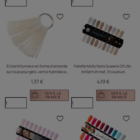
Cliquez pour ajouter le 
Cliq
Échantillonneur en forme d'amande
Palette Molly Nails Queens Of Life :
sur roue pour gels, vernis hybrides et
brillant et mat, 9 couleurs
poudres, couleur lait, 50 pièces, mat
1,37 €
4,19 €
VERS LE
VERS LE
PANIER
PANIER
Cliquez pour ajouter le 
Cliq