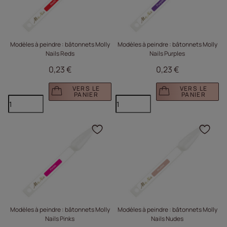
Modèles à peindre : bâtonnets Molly
Modèles à peindre : bâtonnets Molly
Nails Reds
Nails Purples
0,23 €
0,23 €
VERS LE
VERS LE
PANIER
PANIER
Cliquez pour ajouter le 
Cliq
Modèles à peindre : bâtonnets Molly
Modèles à peindre : bâtonnets Molly
Nails Pinks
Nails Nudes