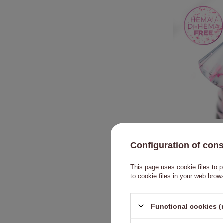
Молочна к
Configuration of con
металізован
Base Milk&P
This page uses cookie files to p
to cookie files in your web brow
Functional cookies (