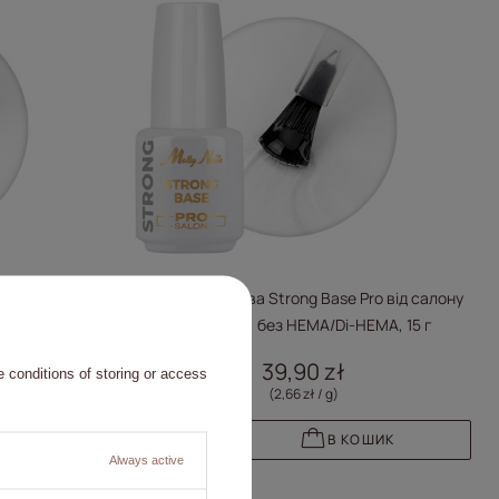
ly Nails Clear
Гібридна основа Strong Base Pro від салону
0 г
Molly Nails, без HEMA/Di-HEMA, 15 г
39,90 zł
 conditions of storing or access
(2,66 zł / g
)
ШИК
В КОШИК
Always active