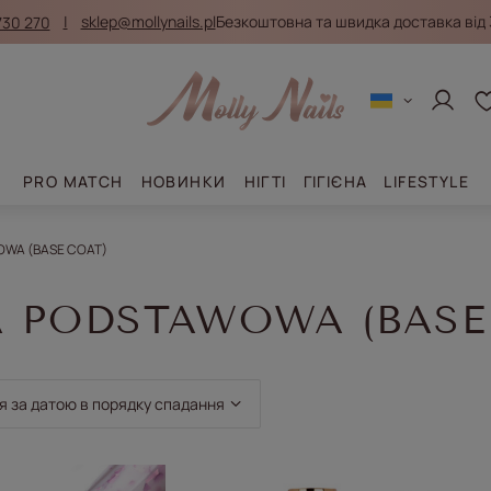
730 270
sklep@mollynails.pl
Безкоштовна та швидка доставка від 
Увійти
PRO MATCH
НОВИНКИ
НІГТІ
ГІГІЄНА
LIFESTYLE
WA (BASE COAT)
 PODSTAWOWA (BASE
ортування
 за датою в порядку спадання