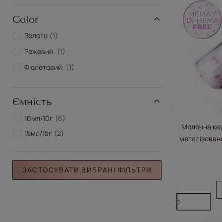
Color
Золото
1
Рожевий.
1
Фіолетовий.
1
Ємність
10мл/10г
6
Молочна кау
15мл/15г
2
металізован
Base Milk&Pu
ЗАСТОСУВАТИ ВИБРАНІ ФІЛЬТРИ