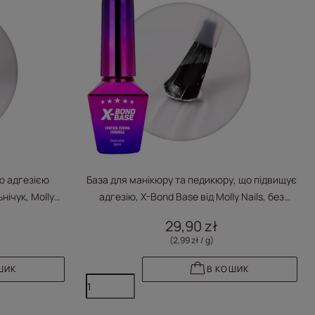
ю адгезією
База для манікюру та педикюру, що підвищує
нічук, Molly
адгезію, X-Bond Base від Molly Nails, без
-HEMA, 10 г
HEMA/Di-HEMA, прозора, 10 грам
29,90 zł
(2,99 zł / g
)
ШИК
В КОШИК