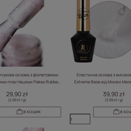
чукова основа з фіолетовими
Еластична основа з високо
ими пластівцями Flakes Rubber
Extreme Base від Моніки Мель
rple; Molly Nails, без HEMA/Di-
Nails, прозора, без HEMA/Di
29,90 zł
39,90 zł
HEMA, 10 грамів
(2,99 zł / g
)
(3,99 zł / g
)
В КОШИК
В КО