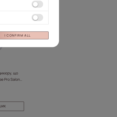
I CONFIRM ALL
дикюру, що
e Pro Salon
 прозора, 15
ШИК