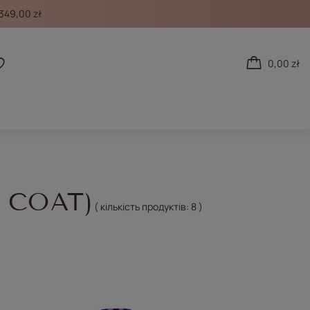
349,00 zł
0,00 zł
Списки покупок
 COAT)
( кількість продуктів:
8
)