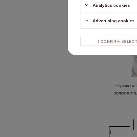
Analytics cookies
Advertising cookies
I CONFIRM SELEC
Каучукова 
золотистим
Base Milk&Go