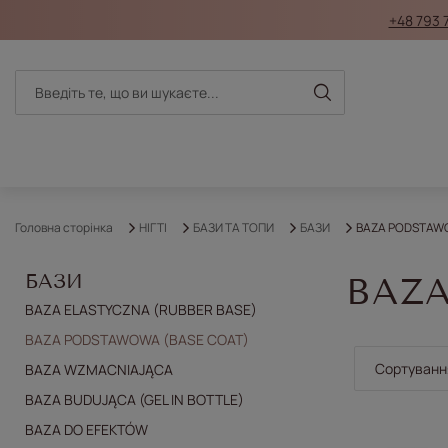
+48 793 
Головна сторінка
НІГТІ
БАЗИ ТА ТОПИ
БАЗИ
BAZA PODSTAWO
БАЗИ
BAZA
BAZA ELASTYCZNA (RUBBER BASE)
BAZA PODSTAWOWA (BASE COAT)
Змінити с
Сортування
BAZA WZMACNIAJĄCA
BAZA BUDUJĄCA (GEL IN BOTTLE)
BAZA DO EFEKTÓW