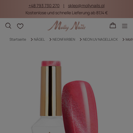
+48 793 730 270
sklep@mollynails.pl
Kostenlose und schnelle Lieferung ab 81,14 €
Einkaufslisten
Startseite
NÄGEL
NEONFARBEN
NEON UV NAGELLACK
Moll