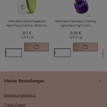
Molly Nails Hybrid-Nagellack
Molly Nails Hybridlack „Flashing
Mo
Neon Flashy Cat Eye, HEMA-frei,
Lights Neon Fig Fiction“,
Li
8 g, Nr. 178
HEMA/Di-HEMA-frei, 8 g, Nr. 648
HE
8,11 €
6,95 €
(1,01 € / g)
(0,87 € / g)
Meine Bestellungen
Bestellungsstatus
Track-Paket