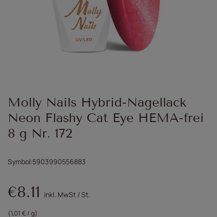
Molly Nails Hybrid-Nagellack
Neon Flashy Cat Eye HEMA-frei
8 g Nr. 172
Symbol
5903990556883
€8.11
inkl. MwSt
/
St.
(1,01 € / g)