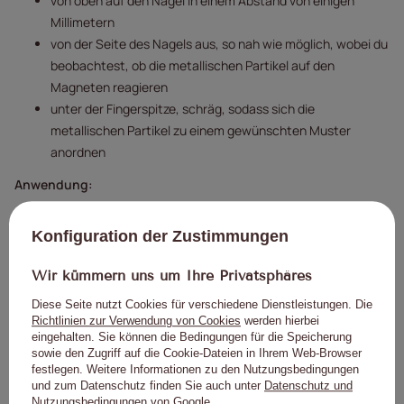
von oben auf den Nagel in einem Abstand von einigen
Millimetern
von der Seite des Nagels aus, so nah wie möglich, wobei du
beobachtest, ob die metallischen Partikel auf den
Magneten reagieren
unter der Fingerspitze, schräg, sodass sich die
metallischen Partikel zu einem gewünschten Muster
anordnen
Anwendung:
Bereite die Nagelplatte vor – schiebe die Nagelhaut zurück
Konfiguration der Zustimmungen
und matte die Nagelplatte ab.
Verwenden Sie IZOTON-Flüssigkeit, um die Nagelplatte zu
Wir kümmern uns um Ihre Privatsphäres
dehydrieren und die Haftung des Designs zu verbessern.
Tragen Sie eine dünne Schicht Grundierung auf und härten
Diese Seite nutzt Cookies für verschiedene Dienstleistungen. Die
Richtlinien zur Verwendung von Cookies
werden hierbei
Sie diese in der Lampe aus (gemäß den
eingehalten. Sie können die Bedingungen für die Speicherung
Herstellerangaben). Wählen Sie die Grundierung
sowie den Zugriff auf die Cookie-Dateien in Ihrem Web-Browser
entsprechend dem Zustand der Nagelplatte aus.
festlegen. Weitere Informationen zu den Nutzungsbedingungen
und zum Datenschutz finden Sie auch unter
Datenschutz und
Tragen Sie eine Farbschicht auf und bedecken Sie die
Nutzungsbedingungen von Google
.