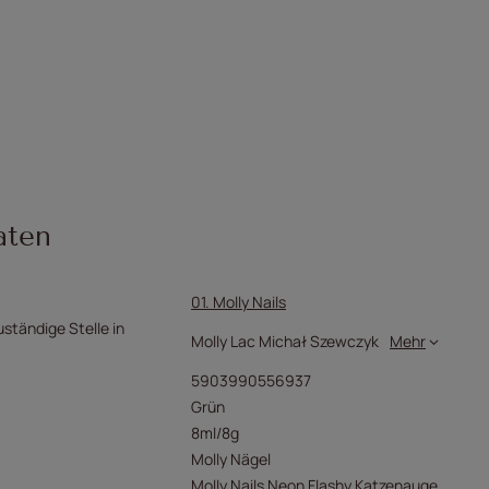
aten
01. Molly Nails
uständige Stelle in
Molly Lac Michał Szewczyk
Mehr
5903990556937
Grün
8ml/8g
Molly Nägel
Molly Nails Neon Flashy Katzenauge