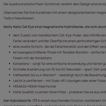
Der ausdrucksstarke Flash-Schimmer verleiht dem Design eine einzig
Überraschen Sie Ihre Kundinnen mit einem designorientierten magne
Tiefe in Neonfarben!
Molly Nails Cat Eye sind magnetische Hybridlacke, die sich dur
dem Zusatz von metallischem Cat-Eye-Puder, das mithilfe ein
Farbe verändert und der Oberfläche einen perlmuttartigen Sc
eine zweite Schicht, die die Farbintensität und den Effekt ver
ein lasergeschnittener Pinsel mit flexiblen Borsten – einfach
Fasern mit der Konsistenz
Konsistenz – sorgt für eine einfache Anwendung und härtet gu
Schnelle Aushärtung von 30 bis 60 Sekunden – spart Zeit und
Haltbarkeit bis zu 4 Wochen* – bestätigt durch die Bewertun
Leicht zu entfernen – mit Soak-off-Lösungen oder einer Fräse
HEMA/Di-HEMA-freie Formel
Hohe Qualität zu einem fairen Preis – probieren Sie es aus und
Der Hybridlack Nr. 177
in einem leuchtenden Grünton, kombiniert mit