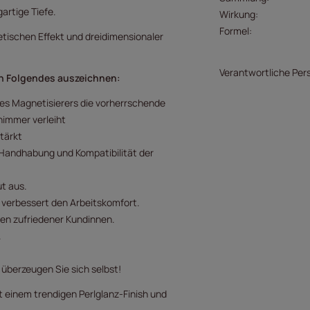
artige Tiefe.
Wirkung
Formel
tischen Effekt und dreidimensionaler
Verantwortliche Per
ch Folgendes auszeichnen:
es Magnetisierers die vorherrschende
himmer verleiht
stärkt
e Handhabung und Kompatibilität der
t aus.
 verbessert den Arbeitskomfort.
gen zufriedener Kundinnen.
.
 überzeugen Sie sich selbst!
 einem trendigen Perlglanz-Finish und