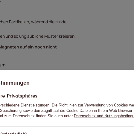
.
chen Partikel an, während die runde
en und so unglaubliche Muster kreieren.
Magneten auf ein noch nicht
ern
obachtest, ob die metallischen Partikel
ustimmungen
 Partikel zu einem gewünschten Muster
e Privatsphäres
erschiedene Dienstleistungen. Die
Richtlinien zur Verwendung von Cookies
wer
Speicherung sowie den Zugriff auf die Cookie-Dateien in Ihrem Web-Browser 
d matte die Nagelplatte an.
d zum Datenschutz finden Sie auch unter
Datenschutz und Nutzungsbeding
ydrieren und die Haftung des Designs zu