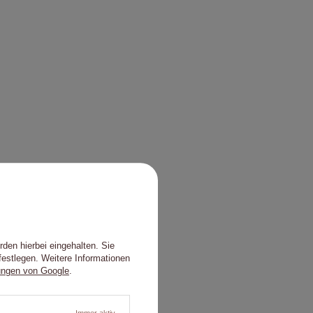
den hierbei eingehalten. Sie
festlegen. Weitere Informationen
ungen von Google
.
Immer aktiv