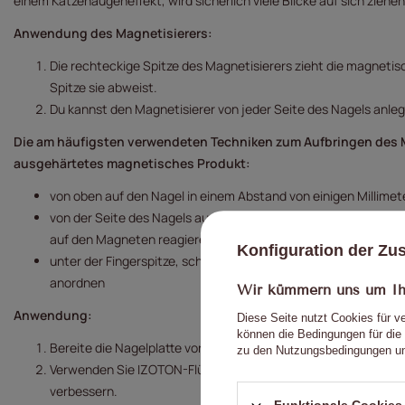
einem Katzenaugeneffekt, wird sicherlich viele Blicke auf sich ziehen
Anwendung des Magnetisierers:
Die rechteckige Spitze des Magnetisierers zieht die magnetis
Spitze sie abweist.
Du kannst den Magnetisierer von jeder Seite des Nagels anleg
Die am häufigsten verwendeten Techniken zum Aufbringen des 
ausgehärtetes magnetisches Produkt:
von oben auf den Nagel in einem Abstand von einigen Millimet
von der Seite des Nagels aus, so nah wie möglich, wobei du be
auf den Magneten reagieren
Konfiguration der Z
unter der Fingerspitze, schräg, sodass sich die metallischen
anordnen
Wir kümmern uns um Ihr
Anwendung:
Diese Seite nutzt Cookies für v
können die Bedingungen für die 
Bereite die Nagelplatte vor – schiebe die Nagelhaut zurück un
zu den Nutzungsbedingungen un
Verwenden Sie IZOTON-Flüssigkeit, um die Nagelplatte zu deh
verbessern.