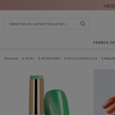
+48 79
FARBEN D
Startseite
NÄGEL
NEONFARBEN
NEON UV NAGELLACK
Molly N