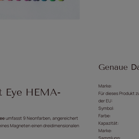
Genaue D
Marke
at Eye HEMA-
Für dieses Produkt z
der EU
Symbol
Farbe
ree
umfasst 9 Neonfarben, angereichert
Kapazität
 eines Magneten einen dreidimensionalen
Marke
Sammlung