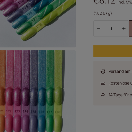
€8.12
inkl. M
(1,02 € / g)
Versand
am 
Kostenlose u
14
Tage für 