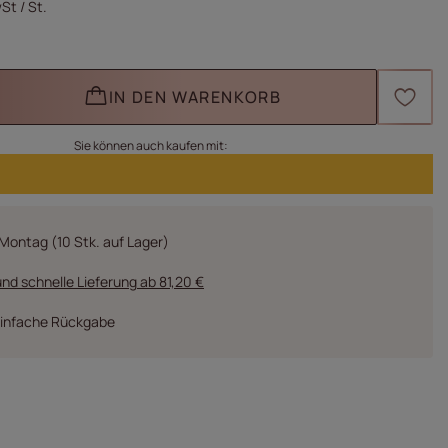
wSt
/
St.
IN DEN WARENKORB
Sie können auch kaufen mit:
Montag
(10 Stk. auf Lager)
nd schnelle Lieferung
ab
81,20 €
einfache Rückgabe