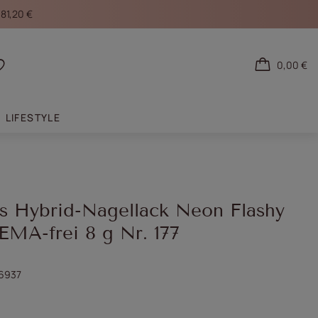
 81,20 €
0,00 €
den
Einkaufslisten
LIFESTYLE
ls Hybrid-Nagellack Neon Flashy
EMA-frei 8 g Nr. 177
6937