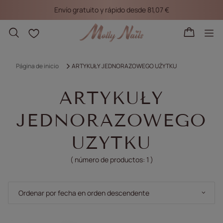
Envío gratuito y rápido desde 81,07 €
Listas de la compra
Página de inicio
ARTYKUŁY JEDNORAZOWEGO UŻYTKU
ARTYKUŁY
JEDNORAZOWEGO
UŻYTKU
( número de productos:
1
)
Cambiar la clasificación
Ordenar por fecha en orden descendente