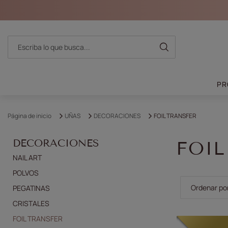
PR
Página de inicio
UÑAS
DECORACIONES
FOIL TRANSFER
DECORACIONES
FOIL
NAIL ART
POLVOS
Cambiar la 
Ordenar po
PEGATINAS
CRISTALES
FOIL TRANSFER