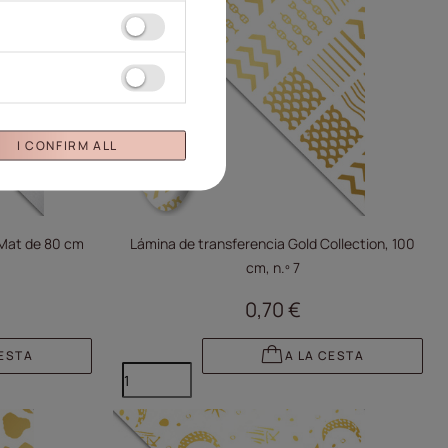
I CONFIRM ALL
 Mat de 80 cm
Lámina de transferencia Gold Collection, 100
cm, n.º 7
0,70 €
CESTA
A LA CESTA