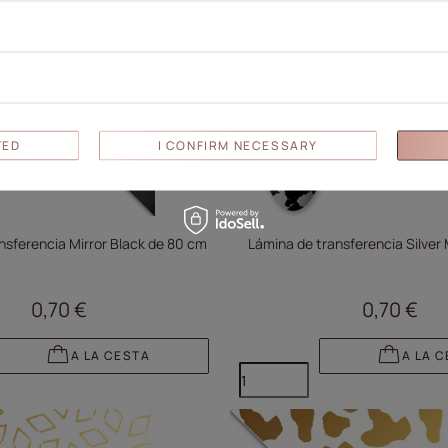
TED
I CONFIRM NECESSARY
nsferencia Mirror Black de 80 cm
Lámina de transferencia Silver
0,70 €
0,70 €
A LA CESTA
A LA 