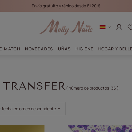
Envío gratuito y rápido desde 81,20 €
Conec
O MATCH
NOVEDADES
UÑAS
HIGIENE
HOGAR Y BELL
 TRANSFER
( número de productos:
36
)
clasificación
r fecha en orden descendente