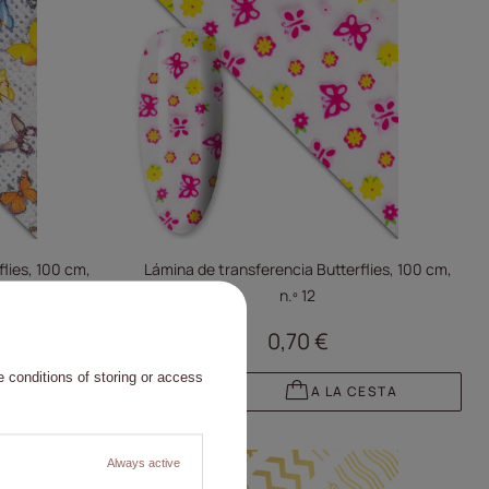
lies, 100 cm,
Lámina de transferencia Butterflies, 100 cm,
n.º 12
0,70 €
 conditions of storing or access
CESTA
A LA CESTA
Always active