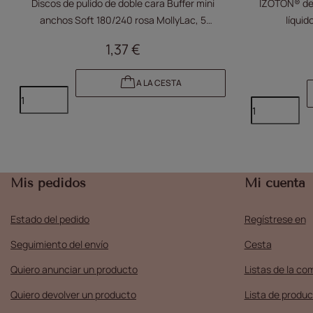
Discos de pulido de doble cara Buffer mini
IZOTON® de 
anchos Soft 180/240 rosa MollyLac, 5
líquid
unidades
deshidrat
1,37 €
inhib
A LA CESTA
Mis pedidos
Mi cuenta
Estado del pedido
Regístrese en
Seguimiento del envío
Cesta
Quiero anunciar un producto
Listas de la co
Quiero devolver un producto
Lista de produc