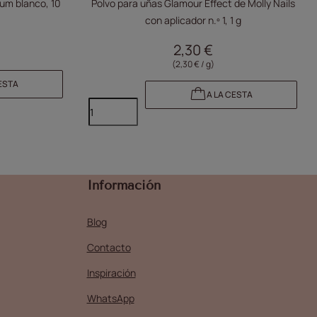
um blanco, 10
Polvo para uñas Glamour Effect de Molly Nails
con aplicador n.º 1, 1 g
2,30 €
(2,30 € / g)
ESTA
A LA CESTA
Información
Blog
Contacto
Inspiración
WhatsApp