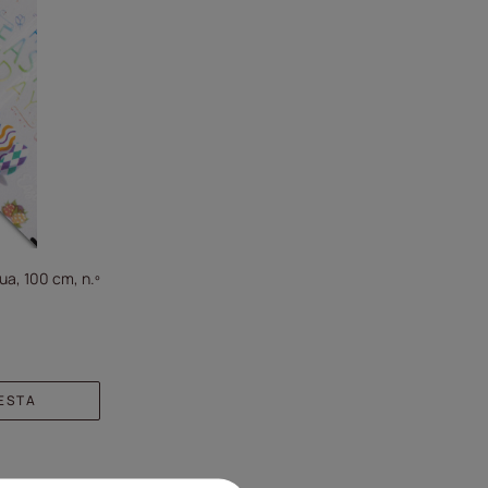
ua, 100 cm, n.º
CESTA