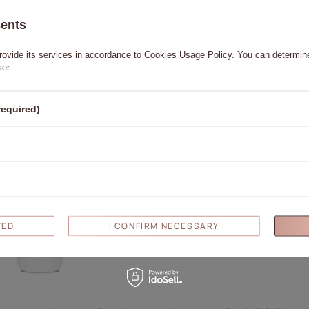
sents
Te recomendamos
rovide its services in accordance to
Cookies Usage Policy
. You can determine
ser.
a añadir el producto a sus favoritos
Haga clic para añadir el
required)
TED
I CONFIRM NECESSARY