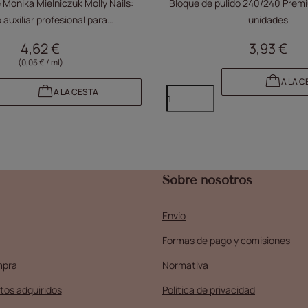
Monika Mielniczuk Molly Nails:
Bloque de pulido 240/240 Premi
o auxiliar profesional para
unidades
ación, adhesión, manicura e
4,62 €
3,93 €
ición de acrilogel, 100 ml
(0,05 € / ml)
A LA C
A LA CESTA
Sobre nosotros
Envío
Formas de pago y comisiones
mpra
Normativa
tos adquiridos
Política de privacidad