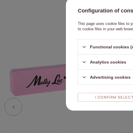
Configuration of con
This page uses cookie files to p
to cookie files in your web brow
Haga clic par
Functional cookies (
Analytics cookies
Advertising cookies
I CONFIRM SELEC