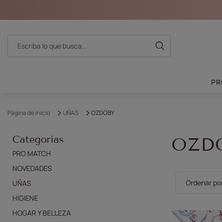
PR
Página de inicio
UÑAS
OZDOBY
Categorías
OZD
PRO MATCH
NOVEDADES
Cambiar la 
Ordenar po
UÑAS
HIGIENE
HOGAR Y BELLEZA