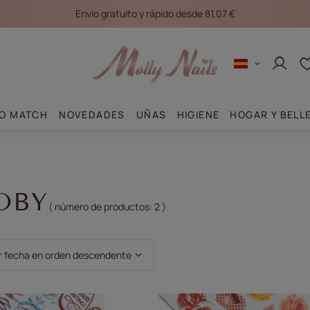
Envío gratuito y rápido desde 81,07 €
Conec
O MATCH
NOVEDADES
UÑAS
HIGIENE
HOGAR Y BELL
OBY
( número de productos:
2
)
clasificación
r fecha en orden descendente