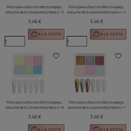
Polvo para uñas con efecto espejo,
Polvo para uñas con efecto espejo,
estuche de 6 colores Molly Nails n.º 3
estuche de 6 colores Molly Nails n.º 4
3,46 €
3,46 €
A LA CESTA
A LA CESTA
Haga clic para añadir e
Haga
Polvo para uñas con efecto espejo,
Polvo para uñas con efecto espejo,
estuche de 6 colores Molly Nails n.º 8
estuche de 6 colores Molly Nails n.º 1
3,46 €
3,46 €
A LA CESTA
A LA CESTA