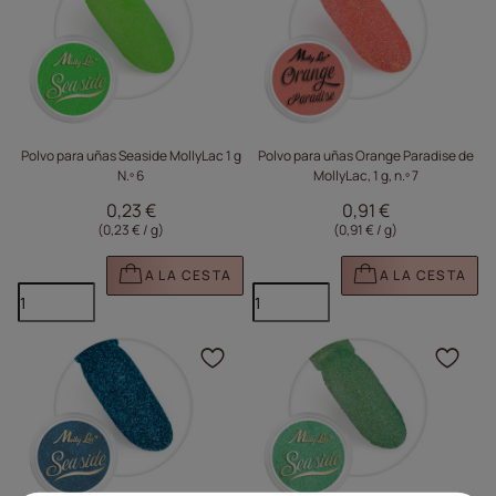
Polvo para uñas Seaside MollyLac 1 g
Polvo para uñas Orange Paradise de
N.º 6
MollyLac, 1 g, n.º 7
0,23 €
0,91 €
(0,23 € / g
)
(0,91 € / g
)
A LA CESTA
A LA CESTA
Haga clic para añadir e
Haga