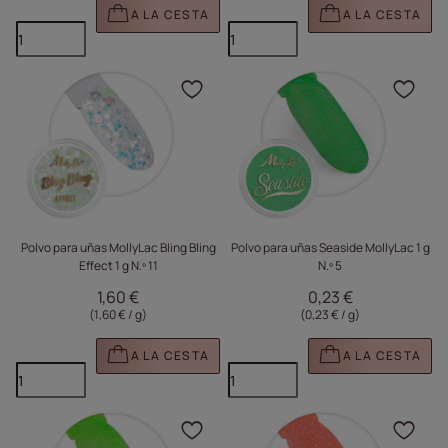
A LA CESTA
A LA CESTA
Haga clic para añadir e
Haga
Polvo para uñas MollyLac Bling Bling
Polvo para uñas Seaside MollyLac 1 g
Effect 1 g N.º 11
N.º 5
1,60 €
0,23 €
(1,60 € / g
)
(0,23 € / g
)
A LA CESTA
A LA CESTA
Haga clic para añadir e
Haga