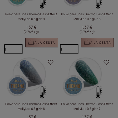
Polvo para uñas Thermo Flash Effect
Polvo para uñas Thermo Flash Effect
MollyLac 0,5 g N.º 9
MollyLac 0,5 g N.º 5
1,37 €
1,37 €
(2,74 € / g
)
(2,74 € / g
)
A LA CESTA
A LA CESTA
Haga clic para añadir e
Haga
Polvo para uñas Thermo Flash Effect
Polvo para uñas Thermo Flash Effect
MollyLac 0,5 g N.º 6
MollyLac 0,5 g N.º 7
1,37 €
1,37 €