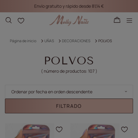
Envío gratuito y rápido desde 81,14 €
Listas de la compra
Página de inicio
UÑAS
DECORACIONES
POLVOS
POLVOS
( número de productos:
107
)
Cambiar la clasificación
Ordenar por fecha en orden descendente
FILTRADO
Haga clic para añadir e
Haga