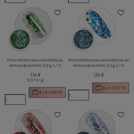
Haga clic para añadir e
Haga
Polvo metálico para uñas MollyLac,
Polvo metálico para uñas MollyLac en
láminas de aluminio, 0,2 g, n.º 13
láminas de aluminio, 0,2 g, n.º 14
1,14 €
1,14 €
(0,57 € / g
)
A LA CESTA
A LA CESTA
Haga clic para añadir e
Haga