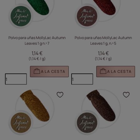
Polvo para uñas MollyLac Autumn
Polvo para uñas MollyLac Autumn
Leaves 1 g n.º 7
Leaves 1 g, n.º 5
1,14 €
1,14 €
(1,14 € / g
)
(1,14 € / g
)
A LA CESTA
A LA CESTA
Haga clic para añadir e
Haga