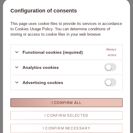
Polvo para uñas Seaside MollyLac 1 g
Polvo para uñas Seaside MollyLac 1 g
Configuration of consents
N.º 1
N.º 3
This page uses cookie files to provide its services in accordance
0,23 €
0,23 €
to
Cookies Usage Policy
. You can determine conditions of
(0,23 € / g
)
(0,23 € / g
)
storing or access to cookie files in your web browser.
A LA CESTA
A LA CESTA
Always
Functional cookies (required)
active
Haga clic para añadir e
Haga
Analytics cookies
Advertising cookies
I CONFIRM ALL
Polvo para uñas Seaside MollyLac 1 g
Polvo para uñas Orange Paradise
I CONFIRM SELECTED
N.º 4
MollyLac 1 g N.º 4
0,23 €
0,91 €
I CONFIRM NECESSARY
(0,23 € / g
)
(0,91 € / g
)