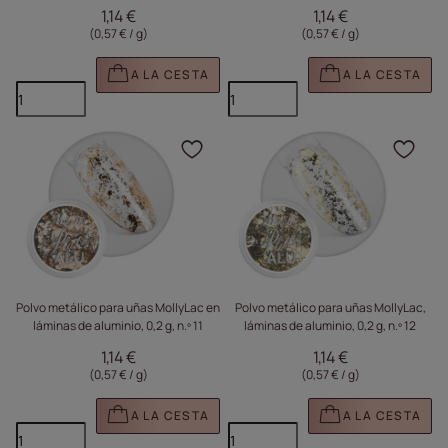
1,14 €
1,14 €
(0,57 € / g
)
(0,57 € / g
)
A LA CESTA
A LA CESTA
Haga clic para añadir e
Haga
Polvo metálico para uñas MollyLac en
Polvo metálico para uñas MollyLac,
láminas de aluminio, 0,2 g, n.º 11
láminas de aluminio, 0,2 g, n.º 12
1,14 €
1,14 €
(0,57 € / g
)
(0,57 € / g
)
A LA CESTA
A LA CESTA