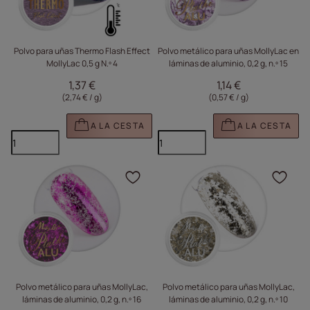
Polvo para uñas Thermo Flash Effect
Polvo metálico para uñas MollyLac en
MollyLac 0,5 g N.º 4
láminas de aluminio, 0,2 g, n.º 15
1,37 €
1,14 €
(2,74 € / g
)
(0,57 € / g
)
A LA CESTA
A LA CESTA
Haga clic para añadir e
Haga
Polvo metálico para uñas MollyLac,
Polvo metálico para uñas MollyLac,
láminas de aluminio, 0,2 g, n.º 16
láminas de aluminio, 0,2 g, n.º 10