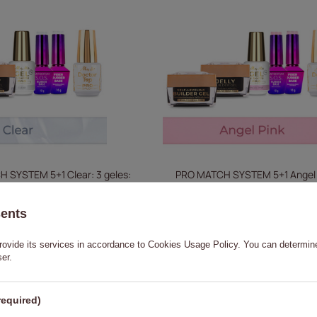
 SYSTEM 5+1 Clear: 3 geles:
PRO MATCH SYSTEM 5+1 Angel P
eling;&Gel; en frasco + 2 bases +
Jelly&SelfLeveling;&Gel; en fras
ctor Top 15 g GRATIS
Doctor Top 15 g GRA
sents
62,25 €
62,25 €
rovide its services in accordance to
Cookies Usage Policy
. You can determine
A LA CESTA
A LA 
ser.
required)
O
RECOMENDADO