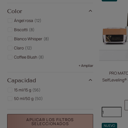
Color
Ángel rosa
12
Biscotti
8
Blanco Whisper
8
Claro
12
Coffee Blush
8
+ Ampliar
PRO MATCH
Capacidad
SelfLeveling® 
15 ml/15 g
56
50 ml/50 g
50
APLICAR LOS FILTROS
SELECCIONADOS
NUEVO