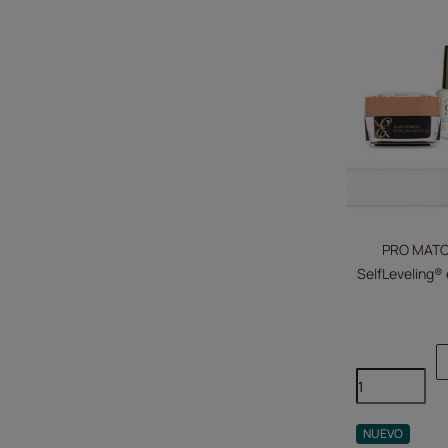
PRO MATCH
SelfLeveling® 
NUEVO