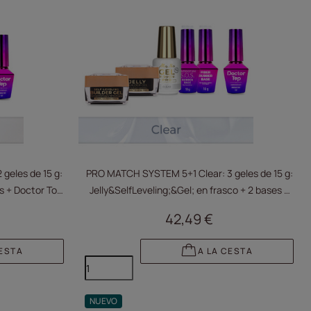
geles de 15 g:
PRO MATCH SYSTEM 5+1 Clear: 3 geles de 15 g:
s + Doctor Top
Jelly&SelfLeveling;&Gel; en frasco + 2 bases +
Doctor Top de 10 g GRATIS
42,49 €
CESTA
A LA CESTA
NUEVO