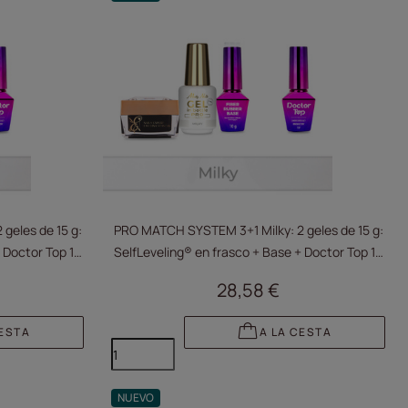
geles de 15 g:
PRO MATCH SYSTEM 3+1 Milky: 2 geles de 15 g:
 Doctor Top 10
SelfLeveling® en frasco + Base + Doctor Top 10
g GRATIS
28,58 €
CESTA
A LA CESTA
NUEVO