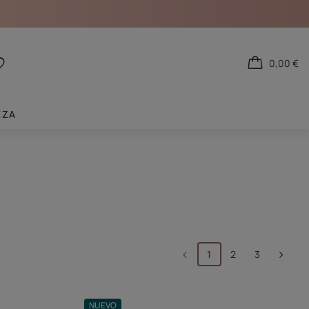
0,00 €
tarse
Listas de la compra
EZA
1
2
3
NUEVO