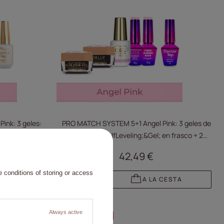
ink: 3 geles:
PRO MATCH SYSTEM 5+1 Angel Pink: 3 geles de
co + 2 bases +
15 g: Jelly&SelfLeveling;&Gel; en frasco + 2
TIS
bases + Doctor Top de 10 g GRATIS
42,49 €
 conditions of storing or access
CESTA
A LA CESTA
Always active
RECOMENDADO