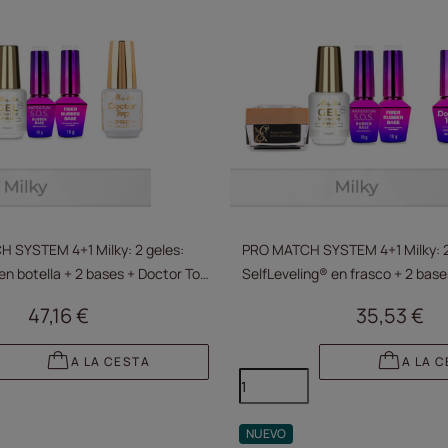
 SYSTEM 4+1 Milky: 2 geles:
PRO MATCH SYSTEM 4+1 Milky: 2 
en botella + 2 bases + Doctor Top
SelfLeveling® en frasco + 2 base
15 g GRATIS
de 10 g GRATIS
47,16 €
35,53 €
A LA CESTA
A LA 
NUEVO