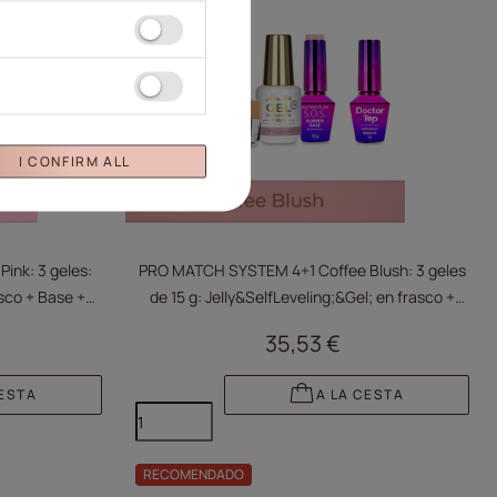
I CONFIRM ALL
ink: 3 geles:
PRO MATCH SYSTEM 4+1 Coffee Blush: 3 geles
asco + Base +
de 15 g: Jelly&SelfLeveling;&Gel; en frasco +
TIS
Base + Doctor Top 10 g GRATIS
35,53 €
CESTA
A LA CESTA
RECOMENDADO