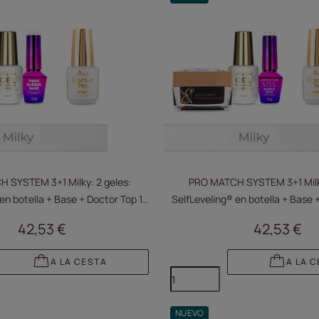
 SYSTEM 3+1 Milky: 2 geles:
PRO MATCH SYSTEM 3+1 Milky
en botella + Base + Doctor Top 15
SelfLeveling® en botella + Base 
g GRATIS
g GRATIS
42,53 €
42,53 €
A LA CESTA
A LA 
NUEVO