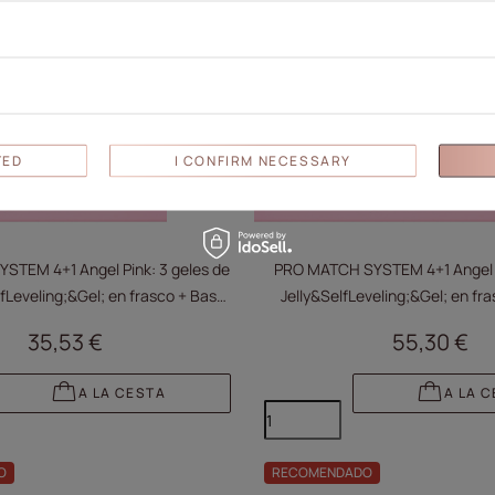
TED
I CONFIRM NECESSARY
TEM 4+1 Angel Pink: 3 geles de
PRO MATCH SYSTEM 4+1 Angel P
lfLeveling;&Gel; en frasco + Base
Jelly&SelfLeveling;&Gel; en fr
octor Top 10 g GRATIS
Doctor Top 15 g GRA
35,53 €
55,30 €
A LA CESTA
A LA 
O
RECOMENDADO