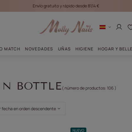
Envío gratuito y rápido desde 81,14 €
Conec
O MATCH
NOVEDADES
UÑAS
HIGIENE
HOGAR Y BELL
IN BOTTLE
( número de productos:
106
)
clasificación
r fecha en orden descendente
NUEVO