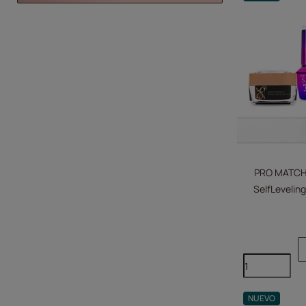
PRO MATCH S
SelfLeveling
NUEVO