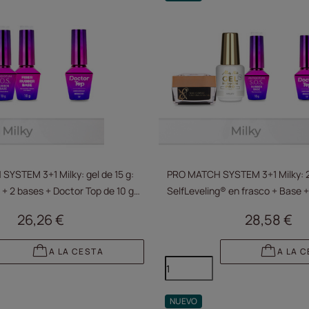
YSTEM 3+1 Milky: gel de 15 g:
PRO MATCH SYSTEM 3+1 Milky: 2 
 + 2 bases + Doctor Top de 10 g
SelfLeveling® en frasco + Base +
GRATIS
g GRATIS
26,26 €
28,58 €
A LA CESTA
A LA 
NUEVO