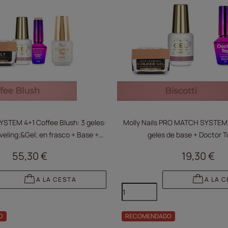
TEM 4+1 Coffee Blush: 3 geles:
Molly Nails PRO MATCH SYSTEM 2
veling;&Gel; en frasco + Base +
geles de base + Doctor T
ctor Top 15 g GRATIS
55,30 €
19,30 €
A LA CESTA
A LA 
O
RECOMENDADO