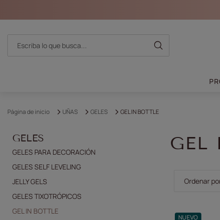
PR
Página de inicio
UÑAS
GELES
GEL IN BOTTLE
GELES
GEL 
GELES PARA DECORACIÓN
GELES SELF LEVELING
Cambiar la 
Ordenar po
JELLY GELS
GELES TIXOTRÓPICOS
GEL IN BOTTLE
NUEVO