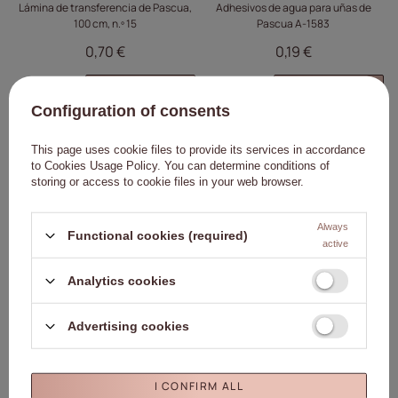
Lámina de transferencia de Pascua,
Adhesivos de agua para uñas de
100 cm, n.º 15
Pascua A-1583
0,70 €
0,19 €
A LA CESTA
A LA CESTA
Configuration of consents
This page uses cookie files to provide its services in accordance
Haga clic para añadir e
to
Cookies Usage Policy
. You can determine conditions of
storing or access to cookie files in your web browser.
Always
Functional cookies (required)
active
Analytics cookies
Adhesivos de agua para uñas de
Pascua A-1582
Advertising cookies
0,19 €
A LA CESTA
I CONFIRM ALL