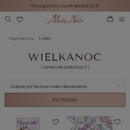
Envío gratuito y rápido desde 81,20 €
Listas de la compra
Página de inicio
UÑAS
WIELKANOC
( número de productos:
5
)
Cambiar la clasificación
Ordenar por fecha en orden descendente
FILTRADO
Haga clic para añadir e
Haga