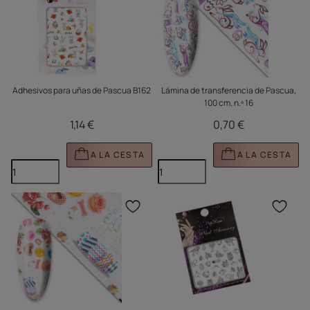
Adhesivos para uñas de Pascua B162
Lámina de transferencia de Pascua,
100 cm, n.º 16
1,14 €
0,70 €
A LA CESTA
A LA CESTA
Haga clic para añadir e
Haga