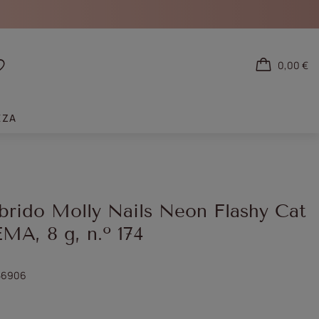
0,00 €
tarse
Listas de la compra
EZA
brido Molly Nails Neon Flashy Cat
MA, 8 g, n.º 174
56906