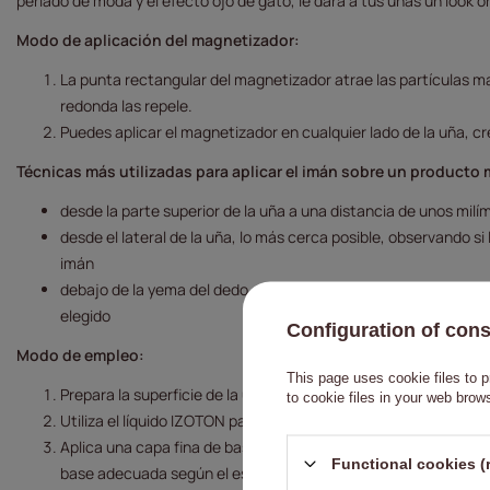
perlado de moda y el efecto ojo de gato, le dará a tus uñas un look or
Modo de aplicación del magnetizador:
La punta rectangular del magnetizador atrae las partículas m
redonda las repele.
Puedes aplicar el magnetizador en cualquier lado de la uña, cr
Técnicas más utilizadas para aplicar el imán sobre un producto 
desde la parte superior de la uña a una distancia de unos milí
desde el lateral de la uña, lo más cerca posible, observando si
imán
debajo de la yema del dedo, en ángulo, de modo que las partíc
elegido
Configuration of con
Modo de empleo:
This page uses cookie files to p
Prepara la superficie de la uña: retira las cutículas y mate la su
to cookie files in your web brow
Utiliza el líquido IZOTON para deshidratar la superficie de la 
Aplica una capa fina de base y cura en la lámpara (siguiendo la
Functional cookies (
base adecuada según el estado de la uña.