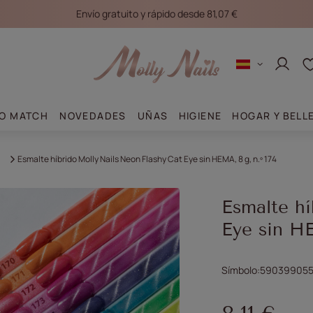
Envío gratuito y rápido desde 81,07 €
Conec
O MATCH
NOVEDADES
UÑAS
HIGIENE
HOGAR Y BELL
Esmalte híbrido Molly Nails Neon Flashy Cat Eye sin HEMA, 8 g, n.º 174
Esmalte hí
Eye sin HE
Símbolo
59039905