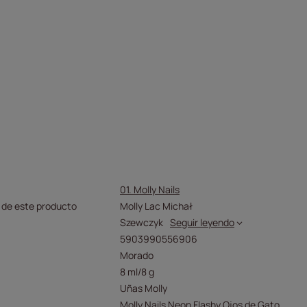
01. Molly Nails
 de este producto
Molly Lac Michał
Szewczyk
Seguir leyendo
5903990556906
Morado
8 ml/8 g
Uñas Molly
Molly Nails Neon Flashy Ojos de Gato