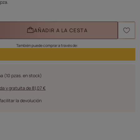
pza.
AÑADIR A LA CESTA
También puede comprar a través de:
na
(10 pzas. en stock)
da y gratuita
de
81,07 €
facilitar la devolución