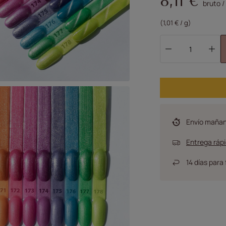
8,11 €
bruto
/
(1,01 € / g)
Envío
maña
Entrega rápi
14
días para 