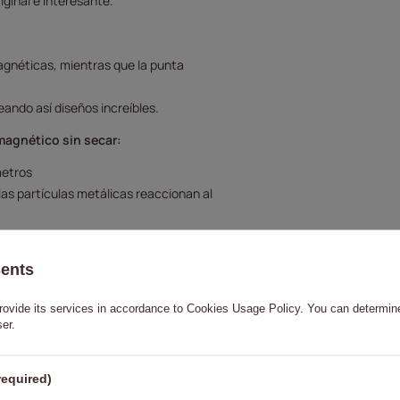
iginal e interesante.
agnéticas, mientras que la punta
eando así diseños increíbles.
magnético sin secar:
metros
 las partículas metálicas reaccionan al
ulas metálicas se dispongan en el diseño
sents
rovide its services in accordance to
Cookies Usage Policy
. You can determine
perficie.
ser.
uña y aumentar la adherencia del esmalte.
s instrucciones del fabricante). Elige la
required)