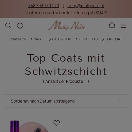
+48 793 730 270
sklep@mollynails.pl
Kostenlose und schnelle Lieferung ab 81,14 €
Einkaufslisten
Startseite
NÄGEL
BASE & TOP
TOP COATS
TOP COAT
Top Coats mit
Schwitzschicht
( Anzahl der Produkte:
1
)
Sortierung ändern
Sortieren nach Datum absteigend
Klicken Sie, um das Pr