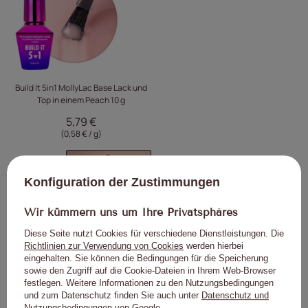
Build It 5in1 MollyLac Base Lack und
Top in einem Peach 10 g
5,79 €
(0,58 € / g
)
Konfiguration der Zustimmungen
Wir kümmern uns um Ihre Privatsphäres
Wir empfehlen
Diese Seite nutzt Cookies für verschiedene Dienstleistungen. Die
Richtlinien zur Verwendung von Cookies
werden hierbei
eingehalten. Sie können die Bedingungen für die Speicherung
sowie den Zugriff auf die Cookie-Dateien in Ihrem Web-Browser
festlegen. Weitere Informationen zu den Nutzungsbedingungen
Klicken Sie, um das Pro
Klick
und zum Datenschutz finden Sie auch unter
Datenschutz und
Nutzungsbedingungen von Google
.