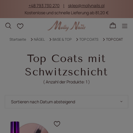
+48 793 730 270
sklep@mollynails.pl
Kostenlose und schnelle Lieferung ab 81,20 €
Einkaufslisten
Startseite
NÄGEL
BASE & TOP
TOP COATS
TOP COAT
Top Coats mit
Schwitzschicht
( Anzahl der Produkte:
1
)
Sortierung ändern
Sortieren nach Datum absteigend
Klicken Sie, um das Pr