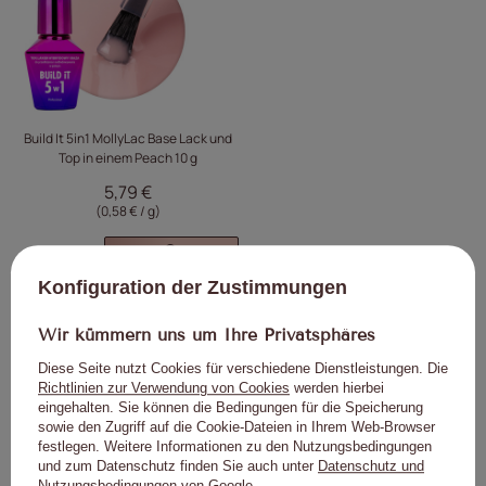
Build It 5in1 MollyLac Base Lack und
Top in einem Peach 10 g
5,79 €
(0,58 € / g
)
Konfiguration der Zustimmungen
Wir kümmern uns um Ihre Privatsphäres
Wir empfehlen
Diese Seite nutzt Cookies für verschiedene Dienstleistungen. Die
Richtlinien zur Verwendung von Cookies
werden hierbei
eingehalten. Sie können die Bedingungen für die Speicherung
sowie den Zugriff auf die Cookie-Dateien in Ihrem Web-Browser
festlegen. Weitere Informationen zu den Nutzungsbedingungen
Klicken Sie, um das Pro
Klick
und zum Datenschutz finden Sie auch unter
Datenschutz und
Nutzungsbedingungen von Google
.