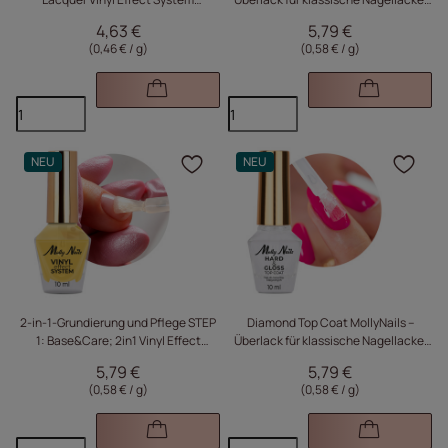
MollyNails White 10 ml
klar, 10 g
4,63 €
5,79 €
(0,46 € / g
)
(0,58 € / g
)
NEU
NEU
Klicken Sie, um das Pr
Kli
2-in-1-Grundierung und Pflege STEP
Diamond Top Coat MollyNails –
1: Base&Care; 2in1 Vinyl Effect
Überlack für klassische Nagellacke,
System MollyNails 10 ml
klar, 10 g
5,79 €
5,79 €
(0,58 € / g
)
(0,58 € / g
)