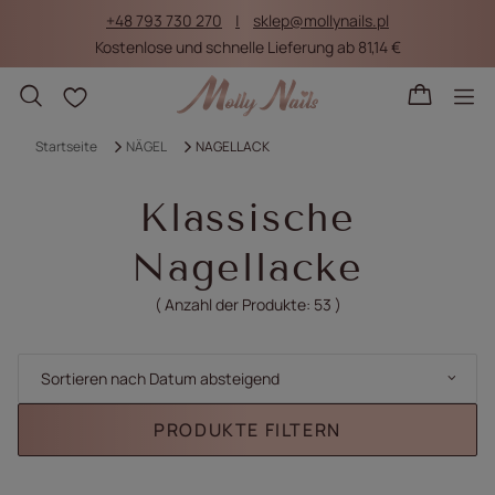
+48 793 730 270
sklep@mollynails.pl
Kostenlose und schnelle Lieferung ab 81,14 €
Einkaufslisten
Startseite
NÄGEL
NAGELLACK
Klassische
Nagellacke
( Anzahl der Produkte:
53
)
Sortierung ändern
Sortieren nach Datum absteigend
PRODUKTE FILTERN