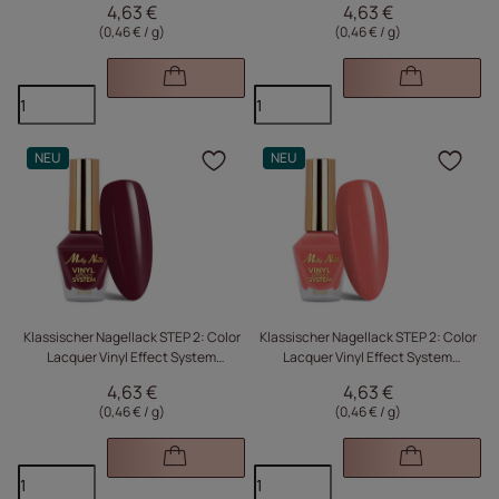
4,63 €
4,63 €
(0,46 € / g
)
(0,46 € / g
)
NEU
NEU
Klicken Sie, um das Pr
Kli
Klassischer Nagellack STEP 2: Color
Klassischer Nagellack STEP 2: Color
Lacquer Vinyl Effect System
Lacquer Vinyl Effect System
MollyNails Berry Rose 10 ml
MollyNails Sparking Pink 10 ml
4,63 €
4,63 €
(0,46 € / g
)
(0,46 € / g
)