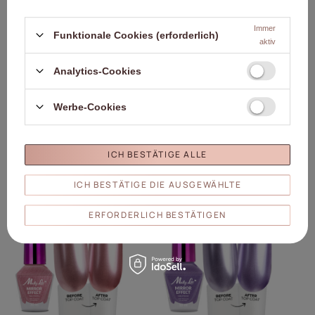
Immer
Funktionale Cookies (erforderlich)
aktiv
Analytics-Cookies
Klassischer Nagellack MollyLac
Klassischer Nagellack MollyLac
Mirror mit Spiegel-/Metalleffekt Nr. 07
Mirror mit Spiegel-/Metalleffekt Nr.
Werbe-Cookies
10 ml
06 10 ml
3,46 €
3,46 €
(0,35 € / g
)
(0,35 € / g
)
ICH BESTÄTIGE ALLE
ICH BESTÄTIGE DIE AUSGEWÄHLTE
ERFORDERLICH BESTÄTIGEN
Klicken Sie, um das Pr
Kli