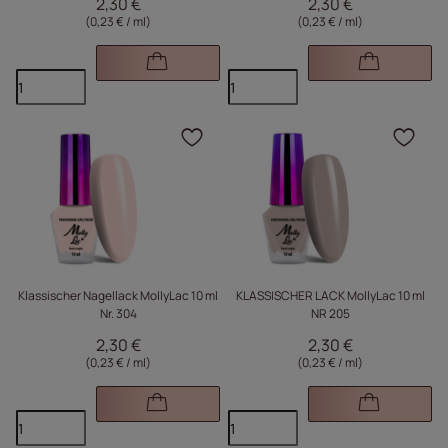
2,30 €
2,30 €
(0,23 € / ml
)
(0,23 € / ml
)
Klicken Sie, um das Pr
Kli
Klassischer Nagellack MollyLac 10 ml
KLASSISCHER LACK MollyLac 10 ml
Nr. 304
NR 205
2,30 €
2,30 €
(0,23 € / ml
)
(0,23 € / ml
)