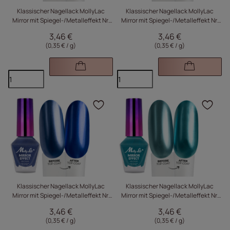
Klassischer Nagellack MollyLac
Klassischer Nagellack MollyLac
Mirror mit Spiegel-/Metalleffekt Nr.
Mirror mit Spiegel-/Metalleffekt Nr.
05 10 ml
04 10 ml
3,46 €
3,46 €
(0,35 € / g
)
(0,35 € / g
)
Klicken Sie, um das Pr
Kli
Klassischer Nagellack MollyLac
Klassischer Nagellack MollyLac
Mirror mit Spiegel-/Metalleffekt Nr.
Mirror mit Spiegel-/Metalleffekt Nr.
03 10 ml
02 10 ml
3,46 €
3,46 €
(0,35 € / g
)
(0,35 € / g
)