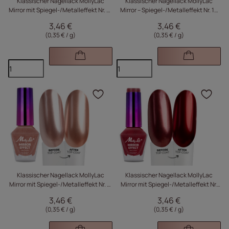
Klassischer Nagellack MollyLac
Klassischer Nagellack MollyLac
Mirror mit Spiegel-/Metalleffekt Nr. 13
Mirror – Spiegel-/Metalleffekt Nr. 12
10 ml
10 ml
3,46 €
3,46 €
(0,35 € / g
)
(0,35 € / g
)
Klicken Sie, um das Pr
Kli
Klassischer Nagellack MollyLac
Klassischer Nagellack MollyLac
Mirror mit Spiegel-/Metalleffekt Nr. 11
Mirror mit Spiegel-/Metalleffekt Nr.
10 ml
10, 10 ml
3,46 €
3,46 €
(0,35 € / g
)
(0,35 € / g
)