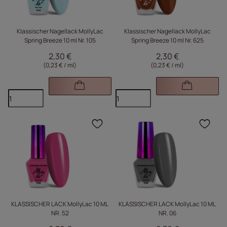
Klassischer Nagellack MollyLac
Klassischer Nagellack MollyLac
Spring Breeze 10 ml Nr. 105
Spring Breeze 10 ml Nr. 625
2,30 €
2,30 €
(0,23 € / ml
)
(0,23 € / ml
)
Klicken Sie, um das Pr
Kli
KLASSISCHER LACK MollyLac 10 ML
KLASSISCHER LACK MollyLac 10 ML
NR. 52
NR. 06