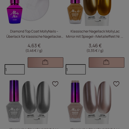
Diamond Top Coat MollyNails –
Klassischer Nagellack MollyLac
Überlack für klassische Nagellacke,
Mirror mit Spiegel-/Metalleffekt Nr. 14
klar, 10 g
10 ml
4,63 €
3,46 €
(0,46 € / g
)
(0,35 € / g
)
Klicken Sie, um das Pr
Kli