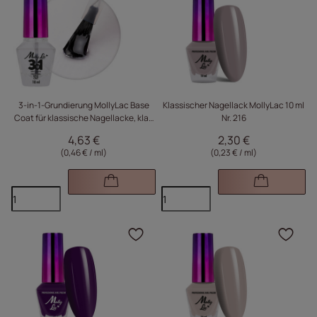
Klicken Sie, um das Pr
Kli
3-in-1-Grundierung MollyLac Base
Klassischer Nagellack MollyLac 10 ml
Coat für klassische Nagellacke, klar,
Nr. 216
10 ml
4,63 €
2,30 €
(0,46 € / ml
)
(0,23 € / ml
)
Klicken Sie, um das Pr
Kli