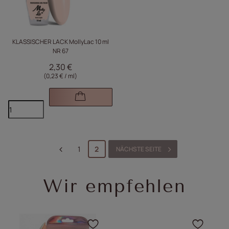
KLASSISCHER LACK MollyLac 10 ml
NR 67
2,30 €
(0,23 € / ml
)
1
2
NÄCHSTE SEITE
Wir empfehlen