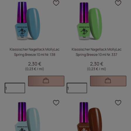
Klicken Sie, um das Pr
Kli
Klassischer Nagellack MollyLac
Klassischer Nagellack MollyLac
Spring Breeze 10 ml Nr. 138
Spring Breeze 10 ml Nr. 337
2,30 €
2,30 €
(0,23 € / ml
)
(0,23 € / ml
)
Klicken Sie, um das Pr
Kli