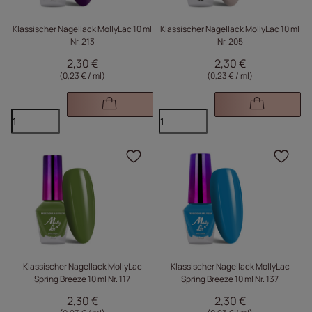
Klassischer Nagellack MollyLac 10 ml
Klassischer Nagellack MollyLac 10 ml
Nr. 213
Nr. 205
2,30 €
2,30 €
(0,23 € / ml
)
(0,23 € / ml
)
Klicken Sie, um das Pr
Kli
Klassischer Nagellack MollyLac
Klassischer Nagellack MollyLac
Spring Breeze 10 ml Nr. 117
Spring Breeze 10 ml Nr. 137
2,30 €
2,30 €