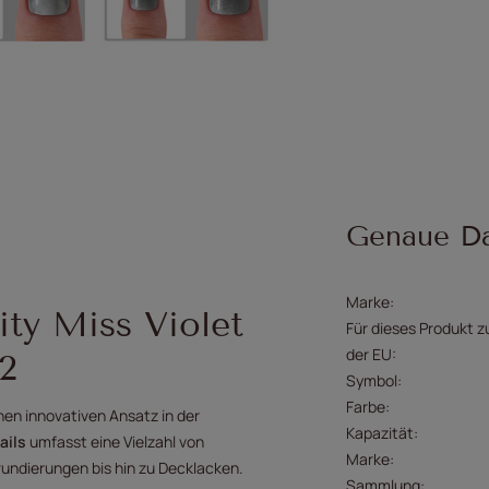
Genaue D
Marke
ty Miss Violet
Für dieses Produkt z
der EU
2
Symbol
Farbe
nen innovativen Ansatz in der
Kapazität
ails
umfasst eine Vielzahl von
Marke
undierungen bis hin zu Decklacken.
Sammlung