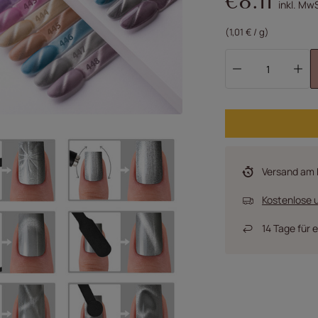
€8.11
inkl. Mw
(1,01 € / g)
Versand
am 
Kostenlose u
14
Tage für 