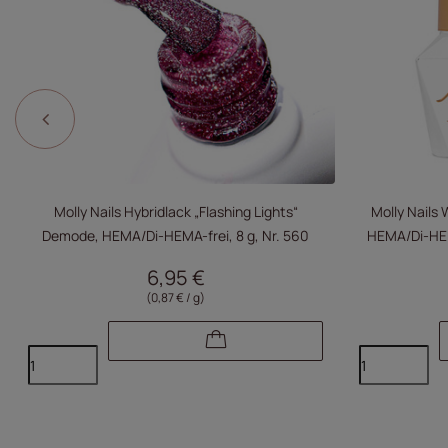
Molly Nails Hybridlack „Flashing Lights“
Molly Nails 
Demode, HEMA/Di-HEMA-frei, 8 g, Nr. 560
HEMA/Di-HEMA
6,95 €
(0,87 € / g)