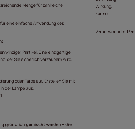
usreichende Menge für zahlreiche
Wirkung
Formel
 für eine einfache Anwendung des
Verantwortliche Per
mt.
nen winziger Partikel. Eine einzigartige
z, der Sie sicherlich verzaubern wird.
ierung oder Farbe auf. Erstellen Sie mit
in der Lampe aus.
1.
g gründlich gemischt werden – die
zen.