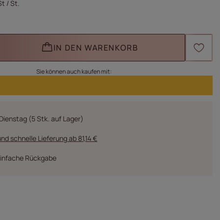
St
/
St.
IN DEN WARENKORB
Sie können auch kaufen mit:
Dienstag
(5 Stk. auf Lager)
nd schnelle Lieferung
ab
81,14 €
einfache Rückgabe