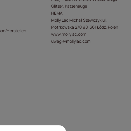
Glitzer
Katzenauge
HEMA
Molly Lac Michał Szewczyk ul.
Piotrkowska 270 90-361 Łódź, Polen
son/Hersteller
www.mollylac.com
uwagi@mollylac.com