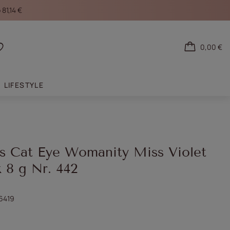
81,14 €
0,00 €
den
Einkaufslisten
LIFESTYLE
ls Cat Eye Womanity Miss Violet
 8 g Nr. 442
6419