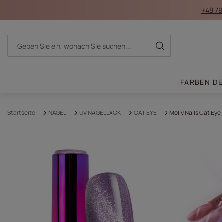
+48 79
FARBEN D
Startseite
NÄGEL
UV NAGELLACK
CAT EYE
Molly Nails Cat Eye