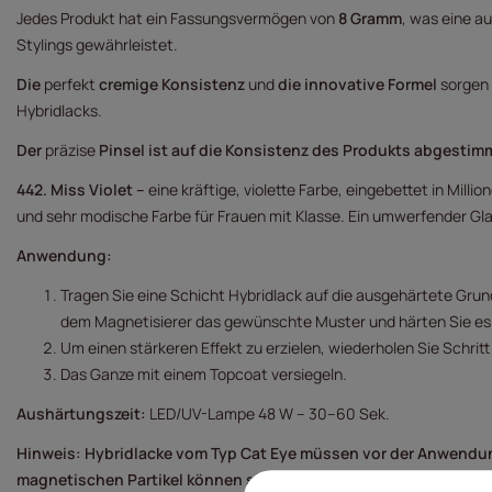
Jedes Produkt hat ein Fassungsvermögen von
8 Gramm
, was eine a
Stylings gewährleistet.
Die
perfekt
cremige Konsistenz
und
die innovative Formel
sorgen
Hybridlacks.
Der
präzise
Pinsel ist auf die Konsistenz des Produkts abgestim
442. Miss Violet –
eine kräftige, violette Farbe, eingebettet in Millio
und sehr modische Farbe für Frauen mit Klasse. Ein umwerfender Glan
Anwendung:
Tragen Sie eine Schicht Hybridlack auf die ausgehärtete Grund
dem Magnetisierer das gewünschte Muster und härten Sie es 
Um einen stärkeren Effekt zu erzielen, wiederholen Sie Schritt 
Das Ganze mit einem Topcoat versiegeln.
Aushärtungszeit:
LED/UV-Lampe 48 W – 30–60 Sek.
Hinweis: Hybridlacke vom Typ Cat Eye müssen vor der Anwendun
magnetischen Partikel können sich am Boden der Flasche abset