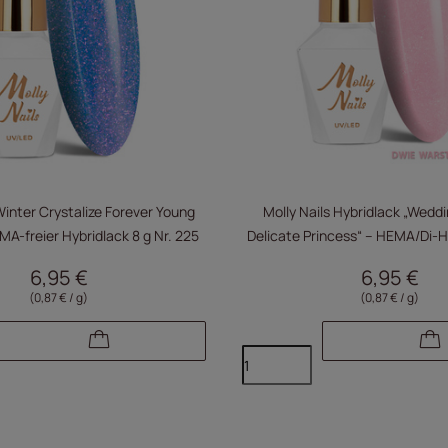
Winter Crystalize Forever Young
Molly Nails Hybridlack „Weddi
-freier Hybridlack 8 g Nr. 225
Delicate Princess“ – HEMA/Di-HE
Nr. 24
6,95 €
6,95 €
(0,87 € / g)
(0,87 € / g)