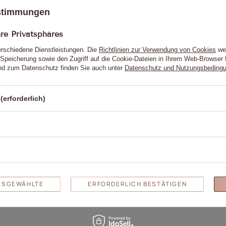
ustimmungen
e Privatsphäres
erschiedene Dienstleistungen. Die
Richtlinien zur Verwendung von Cookies
wer
Speicherung sowie den Zugriff auf die Cookie-Dateien in Ihrem Web-Browser 
d zum Datenschutz finden Sie auch unter
Datenschutz und Nutzungsbeding
(erforderlich)
hre Bewertung schreib
Ihre Note:
5/5
AUSGEWÄHLTE
ERFORDERLICH BESTÄTIGEN