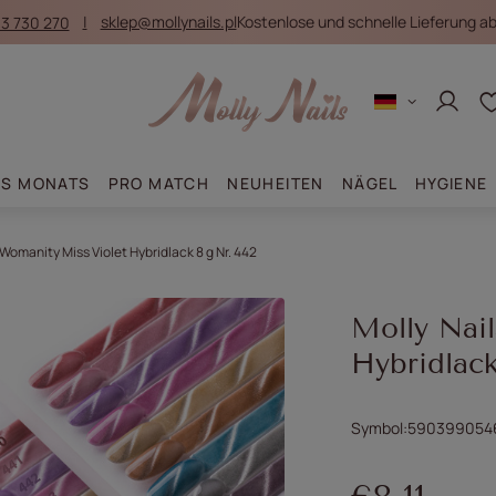
3 730 270
sklep@mollynails.pl
Kostenlose und schnelle Lieferung ab 
Anmel
ES MONATS
PRO MATCH
NEUHEITEN
NÄGEL
HYGIENE
 Womanity Miss Violet Hybridlack 8 g Nr. 442
Molly Nai
Hybridlack
Symbol
590399054