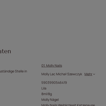
aten
01. Molly Nails
uständige Stelle in
Molly Lac Michał Szewczyk
Mehr
5903990546419
Lila
8ml/8g
Molly Nägel
Molly Nails Weiblichkeit Katzenauge