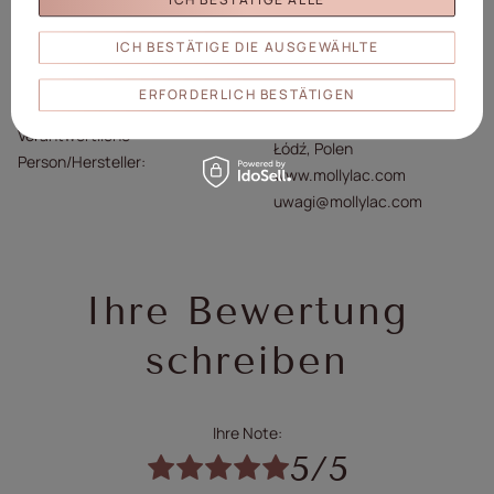
2025
Wirkung
Glitzer
Katzenauge
ICH BESTÄTIGE DIE AUSGEWÄHLTE
Formel
HEMA
ERFORDERLICH BESTÄTIGEN
Molly Lac Michał Szewczyk
ul. Piotrkowska 270 90-361
Verantwortliche
Łódź, Polen
Person/Hersteller
www.mollylac.com
uwagi@mollylac.com
Ihre Bewertung
schreiben
Ihre Note:
5/5