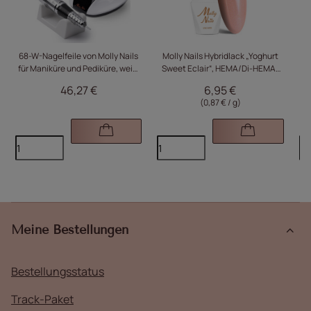
68-W-Nagelfeile von Molly Nails
Molly Nails Hybridlack „Yoghurt
für Maniküre und Pediküre, weiß,
Sweet Eclair“, HEMA/Di-HEMA-
M18, 45.000 Umdrehungen
frei, 8 g, Nr. 127
W
46,27 €
6,95 €
H
(0,87 € / g)
Meine Bestellungen
Bestellungsstatus
Track-Paket