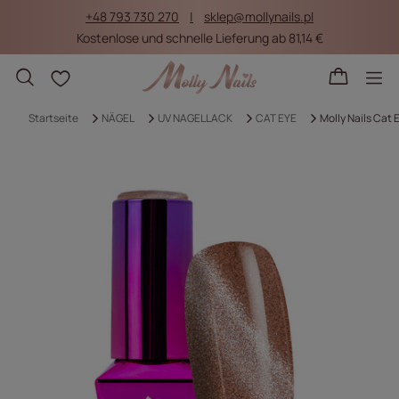
+48 793 730 270
sklep@mollynails.pl
Kostenlose und schnelle Lieferung ab 81,14 €
Einkaufslisten
Startseite
NÄGEL
UV NAGELLACK
CAT EYE
Molly Nails Cat 