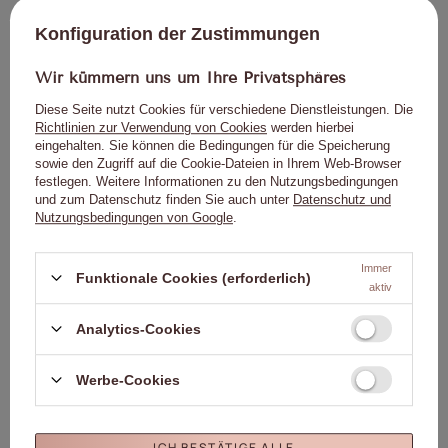
Produkt nur für den professionellen Gebrauch.
Konfiguration der Zustimmungen
Von Kindern fernhalten.
Bitte lesen Sie die Gebrauchsanweisung sorgfältig durch.
Wir kümmern uns um Ihre Privatsphäres
Diese Seite nutzt Cookies für verschiedene Dienstleistungen. Die
Richtlinien zur Verwendung von Cookies
werden hierbei
eingehalten. Sie können die Bedingungen für die Speicherung
Genaue Daten
sowie den Zugriff auf die Cookie-Dateien in Ihrem Web-Browser
festlegen. Weitere Informationen zu den Nutzungsbedingungen
und zum Datenschutz finden Sie auch unter
Datenschutz und
Nutzungsbedingungen von Google
.
Marke
01. Molly Nails
Für dieses Produkt
Molly Lac Michał
zuständige Stelle in der EU
Szewczyk
Mehr
Immer
Funktionale Cookies (erforderlich)
aktiv
Symbol
5903990546440
Farbe
Braun
Analytics-Cookies
Kapazität
8ml/8g
Marke
Molly Nägel
Werbe-Cookies
Molly Nails Weiblichkeit
Katzenauge
Sammlung
Molly Nails Mokka-Mousse
ICH BESTÄTIGE ALLE