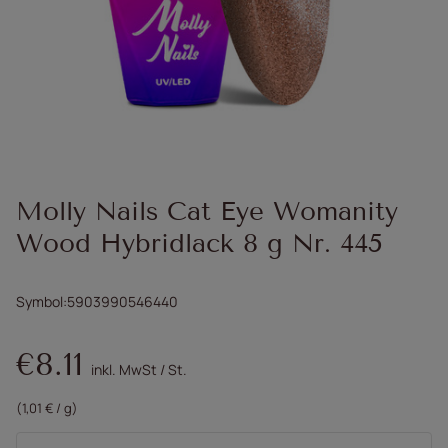
Molly Nails Cat Eye Womanity
Wood Hybridlack 8 g Nr. 445
Symbol
5903990546440
€8.11
inkl. MwSt
/
St.
(1,01 € / g)