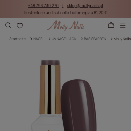
+48 793 730 270
sklep@mollynails.pl
Kostenlose und schnelle Lieferung ab 81,20 €
Einkaufslisten
Startseite
NÄGEL
UV NAGELLACK
BASISFARBEN
Molly Nail