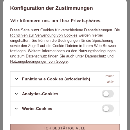
Konfiguration der Zustimmungen
Aushärtungszeit:
LED/UV-Lampe 48 W – 30–60 Sek.
Warnhinweise:
Wir kümmern uns um Ihre Privatsphäres
Produkt nur für den professionellen Gebrauch.
Diese Seite nutzt Cookies für verschiedene Dienstleistungen. Die
Richtlinien zur Verwendung von Cookies
werden hierbei
Von Kindern fernhalten.
eingehalten. Sie können die Bedingungen für die Speicherung
Bitte lesen Sie die Gebrauchsanweisung sorgfältig durch.
sowie den Zugriff auf die Cookie-Dateien in Ihrem Web-Browser
festlegen. Weitere Informationen zu den Nutzungsbedingungen
und zum Datenschutz finden Sie auch unter
Datenschutz und
Nutzungsbedingungen von Google
.
Genaue Daten
Immer
Funktionale Cookies (erforderlich)
aktiv
Marke
01. Molly Nails
Analytics-Cookies
Für dieses Produkt
Molly Lac Michał
zuständige Stelle in der EU
Szewczyk
Mehr
Werbe-Cookies
Symbol
5903990546228
Farbe
Braun
Kapazität
8ml/8g
ICH BESTÄTIGE ALLE