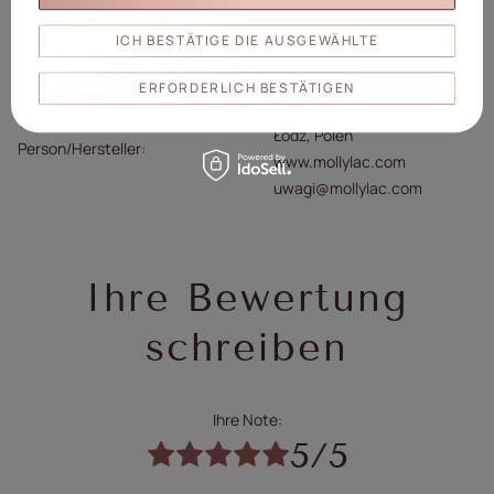
Marke
Molly Nägel
Sammlung
Molly Nails Zarte Frau
ICH BESTÄTIGE DIE AUSGEWÄHLTE
Formel
HEMA/Di-HEMA Frei
Molly Lac Michał Szewczyk
ERFORDERLICH BESTÄTIGEN
ul. Piotrkowska 270 90-361
Verantwortliche
Łódź, Polen
Person/Hersteller
www.mollylac.com
uwagi@mollylac.com
Ihre Bewertung
schreiben
Ihre Note:
5/5