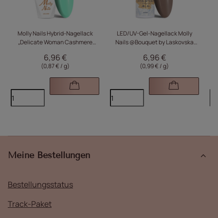
Molly Nails Hybrid-Nagellack
LED/UV-Gel-Nagellack Molly
„Delicate Woman Cashmere
Nails @Bouquet by Laskovska
„Y
Sweater“ (HEMA/Di-HEMA-frei),
Cedar Rose, frei von HEMA/Di-
6,96 €
6,96 €
8 g, Nr. 65
HEMA, 7 g
(0,87 € / g)
(0,99 € / g)
Meine Bestellungen
Bestellungsstatus
Track-Paket