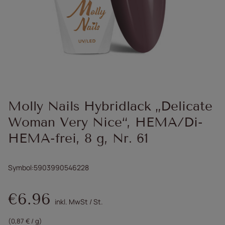
Molly Nails Hybridlack „Delicate
Woman Very Nice“, HEMA/Di-
HEMA-frei, 8 g, Nr. 61
Symbol
5903990546228
€6.96
inkl. MwSt
/
St.
(0,87 € / g)