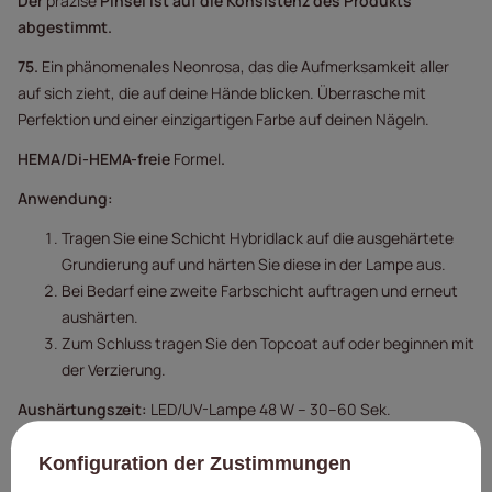
Der
präzise
Pinsel
ist auf die Konsistenz des Produkts
abgestimmt.
75.
Ein phänomenales Neonrosa, das die Aufmerksamkeit aller
auf sich zieht, die auf deine Hände blicken. Überrasche mit
Perfektion und einer einzigartigen Farbe auf deinen Nägeln.
HEMA/Di-HEMA-freie
Formel
.
Anwendung:
Tragen Sie eine Schicht Hybridlack auf die ausgehärtete
Grundierung auf und härten Sie diese in der Lampe aus.
Bei Bedarf eine zweite Farbschicht auftragen und erneut
aushärten.
Zum Schluss tragen Sie den Topcoat auf oder beginnen mit
der Verzierung.
Aushärtungszeit:
LED/UV-Lampe 48 W – 30–60 Sek.
Warnhinweise:
Konfiguration der Zustimmungen
Produkt nur für den professionellen Gebrauch.