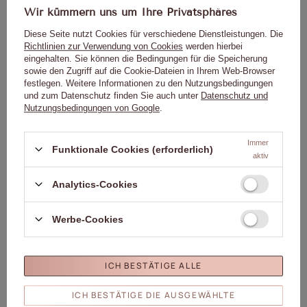
Wir kümmern uns um Ihre Privatsphäres
Von Kindern fernhalten.
Bitte lesen Sie die Gebrauchsanweisung sorgfältig durch.
Diese Seite nutzt Cookies für verschiedene Dienstleistungen. Die
Richtlinien zur Verwendung von Cookies
werden hierbei
eingehalten. Sie können die Bedingungen für die Speicherung
sowie den Zugriff auf die Cookie-Dateien in Ihrem Web-Browser
festlegen. Weitere Informationen zu den Nutzungsbedingungen
Genaue Daten
und zum Datenschutz finden Sie auch unter
Datenschutz und
Nutzungsbedingungen von Google
.
Marke
01. Molly Nails
Immer
Funktionale Cookies (erforderlich)
Für dieses Produkt
Molly Lac Michał
aktiv
zuständige Stelle in der EU
Szewczyk
Mehr
Analytics-Cookies
Symbol
5903990546358
Farbe
Rosa
Kapazität
8ml/8g
Werbe-Cookies
Marke
Molly Nägel
Sammlung
Molly Nails Neons
ICH BESTÄTIGE ALLE
Formel
HEMA/Di-HEMA Frei
Molly Lac Michał Szewczyk
ICH BESTÄTIGE DIE AUSGEWÄHLTE
ul. Piotrkowska 270 90-361