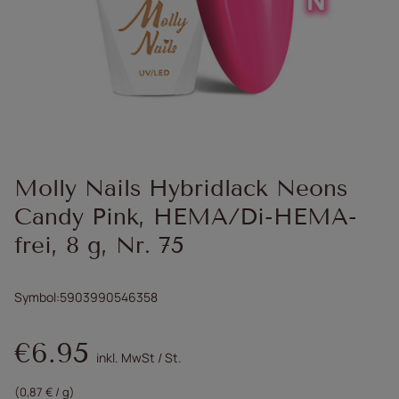
Molly Nails Hybridlack Neons
Candy Pink, HEMA/Di-HEMA-
frei, 8 g, Nr. 75
Symbol
5903990546358
€6.95
inkl. MwSt
/
St.
(0,87 € / g)