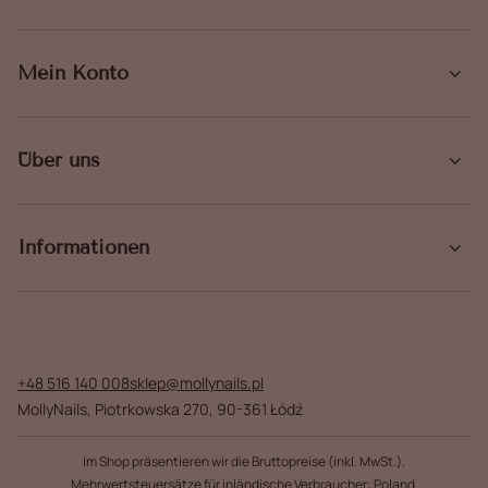
Mein Konto
Über uns
Informationen
+48 516 140 008
sklep@mollynails.pl
MollyNails
,
Piotrkowska 270
,
90-361
Łódź
Im Shop präsentieren wir die Bruttopreise (inkl. MwSt.).
Mehrwertsteuersätze für inländische Verbraucher:
Poland
.