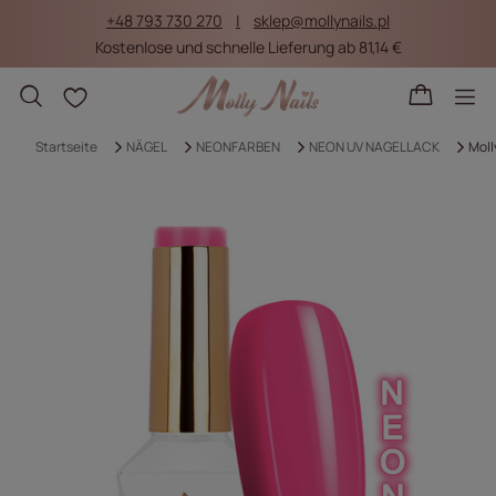
+48 793 730 270
sklep@mollynails.pl
Kostenlose und schnelle Lieferung ab 81,14 €
Einkaufslisten
Startseite
NÄGEL
NEONFARBEN
NEON UV NAGELLACK
Moll