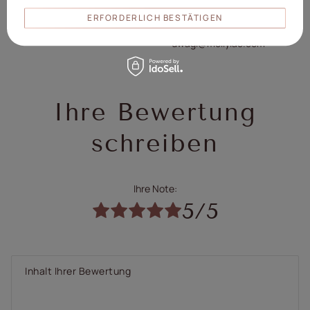
Verantwortliche
Łódź, Polen
ERFORDERLICH BESTÄTIGEN
Person/Hersteller
www.mollylac.com
uwagi@mollylac.com
Ihre Bewertung
schreiben
Ihre Note:
5/5
Inhalt Ihrer Bewertung