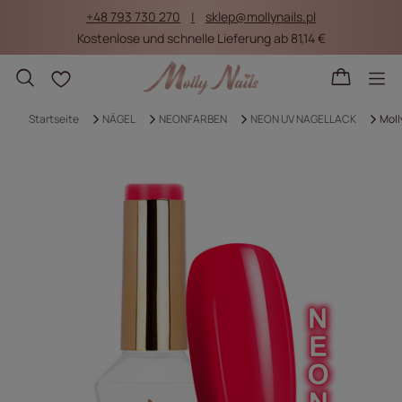
+48 793 730 270
sklep@mollynails.pl
Kostenlose und schnelle Lieferung ab 81,14 €
Einkaufslisten
Startseite
NÄGEL
NEONFARBEN
NEON UV NAGELLACK
Moll