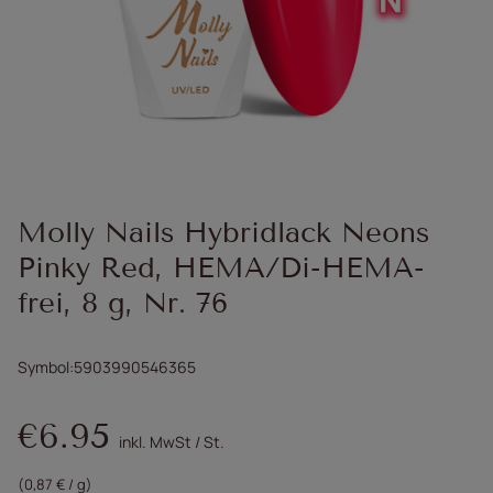
Molly Nails Hybridlack Neons
Pinky Red, HEMA/Di-HEMA-
frei, 8 g, Nr. 76
Symbol
5903990546365
€6.95
inkl. MwSt
/
St.
(0,87 € / g)