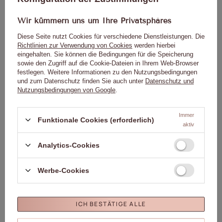
Warnhinweise:
Wir kümmern uns um Ihre Privatsphäres
Produkt nur für den professionellen Gebrauch.
Von Kindern fernhalten.
Diese Seite nutzt Cookies für verschiedene Dienstleistungen. Die
Bitte lesen Sie die Gebrauchsanweisung sorgfältig durch.
Richtlinien zur Verwendung von Cookies
werden hierbei
eingehalten. Sie können die Bedingungen für die Speicherung
sowie den Zugriff auf die Cookie-Dateien in Ihrem Web-Browser
festlegen. Weitere Informationen zu den Nutzungsbedingungen
und zum Datenschutz finden Sie auch unter
Datenschutz und
Genaue Daten
Nutzungsbedingungen von Google
.
Immer
Funktionale Cookies (erforderlich)
Marke
01. Molly Nails
aktiv
Für dieses Produkt
Molly Lac Michał
Analytics-Cookies
zuständige Stelle in der EU
Szewczyk
Mehr
Symbol
5903990546365
Farbe
Rosa
Werbe-Cookies
Kapazität
8ml/8g
Marke
Molly Nägel
ICH BESTÄTIGE ALLE
Sammlung
Molly Nails Neons
Formel
HEMA/Di-HEMA Frei