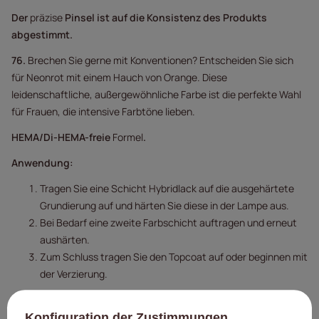
Der
präzise
Pinsel
ist auf die Konsistenz des Produkts
abgestimmt.
76.
Brechen Sie gerne mit Konventionen? Entscheiden Sie sich
für Neonrot mit einem Hauch von Orange. Diese
leidenschaftliche, außergewöhnliche Farbe ist die perfekte Wahl
für Frauen, die intensive Farbtöne lieben.
HEMA/Di-HEMA-freie
Formel
.
Anwendung:
Tragen Sie eine Schicht Hybridlack auf die ausgehärtete
Grundierung auf und härten Sie diese in der Lampe aus.
Bei Bedarf eine zweite Farbschicht auftragen und erneut
aushärten.
Zum Schluss tragen Sie den Topcoat auf oder beginnen mit
der Verzierung.
Aushärtungszeit:
LED/UV-Lampe 48 W – 30–60 Sek.
Konfiguration der Zustimmungen