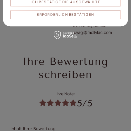
ICH BESTÄTIGE DIE AUSGEWÄHLTE
Molly Lac Michał Szewczyk
ul. Piotrkowska 270 90-361
ERFORDERLICH BESTÄTIGEN
Verantwortliche
Łódź, Polen
Person/Hersteller
www.mollylac.com
uwagi@mollylac.com
Ihre Bewertung
schreiben
Ihre Note:
5/5
Inhalt Ihrer Bewertung