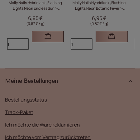
Molly Nails Hybridlack „Flashing
Molly Nails Hybridlack „Flashing
Mo
Lights Neon Endless Sun“ –
Lights Neon Botanic Fever“ –
HEMA/Di-HEMA-frei, 8 g, Nr. 640
HEMA/Di-HEMA-frei, 8 g, Nr. 646
HE
6,95 €
6,95 €
(0,87 € / g)
(0,87 € / g)
Meine Bestellungen
Bestellungsstatus
Track-Paket
Ich möchte die Ware reklamieren
Ich möchte vom Vertrag zurücktreten