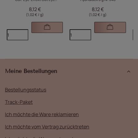
Womanity Maledives Molly Nails
8,12 €
8,12 €
HEMA/Di-HEMA-frei 8 g Nr. 446
Con
(1,02 € / g)
(1,02 € / g)
Meine Bestellungen
Bestellungsstatus
Track-Paket
Ich möchte die Ware reklamieren
Ich möchte vom Vertrag zurücktreten