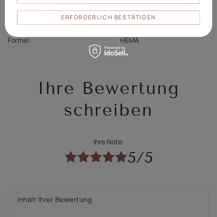
Łódź, Polen
Person/Hersteller
www.mollylac.com
ERFORDERLICH BESTÄTIGEN
uwagi@mollylac.com
Formel
HEMA
Ihre Bewertung
schreiben
Ihre Note:
5/5
Inhalt Ihrer Bewertung