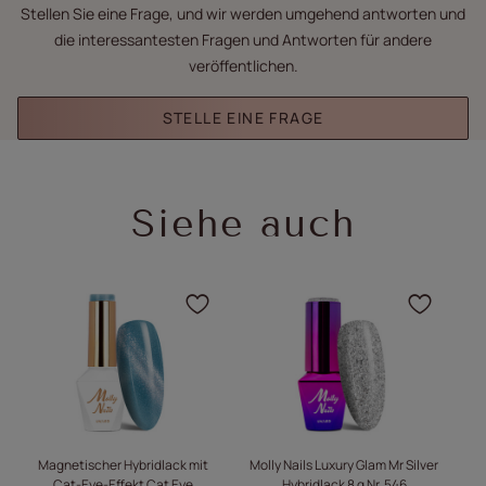
Stellen Sie eine Frage, und wir werden umgehend antworten und
die interessantesten Fragen und Antworten für andere
veröffentlichen.
STELLE EINE FRAGE
Siehe auch
N
Klicken Sie, um das Pro
Klick
Magnetischer Hybridlack mit
Molly Nails Luxury Glam Mr Silver
Cat-Eye-Effekt Cat Eye
Hybridlack 8 g Nr. 546