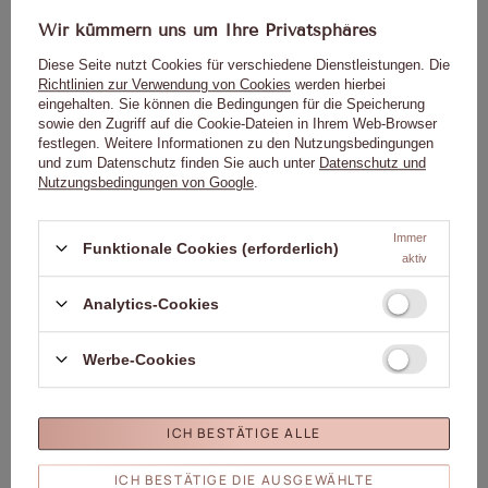
Von Kindern fernhalten.
Wir kümmern uns um Ihre Privatsphäres
Bitte lesen Sie die Gebrauchsanweisung sorgfältig durch.
Diese Seite nutzt Cookies für verschiedene Dienstleistungen. Die
Richtlinien zur Verwendung von Cookies
werden hierbei
eingehalten. Sie können die Bedingungen für die Speicherung
sowie den Zugriff auf die Cookie-Dateien in Ihrem Web-Browser
Genaue Daten
festlegen. Weitere Informationen zu den Nutzungsbedingungen
und zum Datenschutz finden Sie auch unter
Datenschutz und
Nutzungsbedingungen von Google
.
Marke
01. Molly Nails
Für dieses Produkt
Molly Lac Michał
Immer
Funktionale Cookies (erforderlich)
aktiv
zuständige Stelle in der EU
Szewczyk
Mehr
Symbol
5903990545702
Analytics-Cookies
Farbe
Mehrfarbig
Kapazität
8ml/8g
Werbe-Cookies
Marke
Molly Nägel
Sammlung
Molly Nails Luxus Glam
Wirkung
Glitzer
ICH BESTÄTIGE ALLE
Molly Lac Michał Szewczyk
ul. Piotrkowska 270 90-361
ICH BESTÄTIGE DIE AUSGEWÄHLTE
Verantwortliche