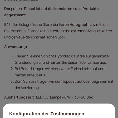
Der
präzise
Pinsel
ist auf die Konsistenz des Produkts
abgestimmt.
545.
Der holografische Glanz der Farbe
Holographic
wird dich
überraschen! Entdecke und teste seine extremen Möglichkeiten
und genieße den prismatischen Look.
Anwendung:
Tragen Sie eine Schicht Hybridlack auf die ausgehärtete
Grundierung auf und härten Sie diese in der Lampe aus.
Bei Bedarf tragen wir eine zweite Farbschicht auf und
härten erneut aus.
Zum Schluss tragen wir den Topcoat auf oder beginnen mit
der Verzierung.
Aushärtungszeit:
LED/UV-Lampe 48 W – 30–60 Sek.
Warnhinweise:
Konfiguration der Zustimmungen
Produkt nur für den professionellen Gebrauch.