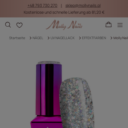
+48 793 730 270
sklep@mollynails.pl
Kostenlose und schnelle Lieferung ab 81,20 €
Einkaufslisten
Startseite
NÄGEL
UV NAGELLACK
EFFEKTFARBEN
Molly Nai