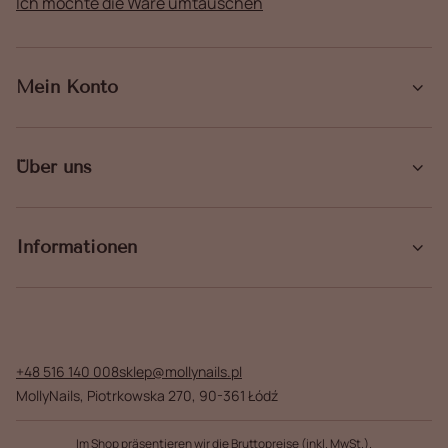
Ich möchte die Ware umtauschen
Mein Konto
Über uns
Informationen
+48 516 140 008
sklep@mollynails.pl
MollyNails
,
Piotrkowska 270
,
90-361
Łódź
Im Shop präsentieren wir die Bruttopreise (inkl. MwSt.).