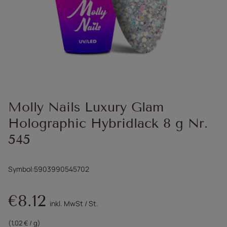
Molly Nails Luxury Glam
Holographic Hybridlack 8 g Nr.
545
Symbol
5903990545702
€8.12
inkl. MwSt
/
St.
(1,02 € / g)