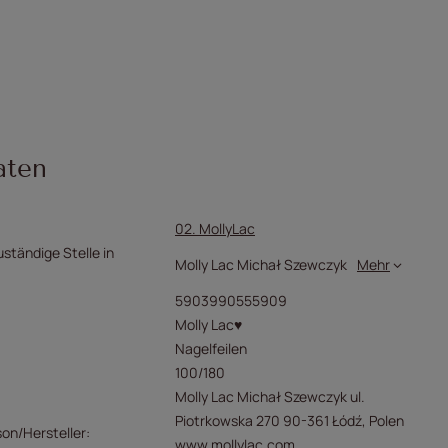
aten
02. MollyLac
uständige Stelle in
Molly Lac Michał Szewczyk
Mehr
5903990555909
Molly Lac♥
Nagelfeilen
100/180
Molly Lac Michał Szewczyk ul.
Piotrkowska 270 90-361 Łódź, Polen
son/Hersteller
www.mollylac.com