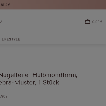
81,14 €
0,00 €
den
Einkaufslisten
LIFESTYLE
Nagelfeile, Halbmondform,
ebra-Muster, 1 Stück
5909