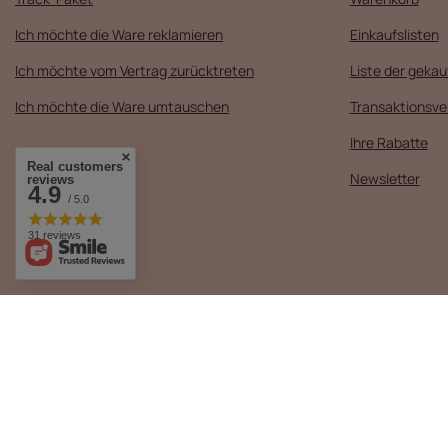
Ich möchte die Ware reklamieren
Einkaufslisten
Ich möchte vom Vertrag zurücktreten
Liste der geka
Ich möchte die Ware umtauschen
Transaktionsve
Ihre Rabatte
Real customers
Newsletter
reviews
4.9
/ 5.0
31 reviews
+48 516 140 008
sklep@mollynails.pl
MollyNails
,
Piotrkowska 270
,
90-
Im Shop präsentieren wir die Bruttopreise (inkl. MwSt.).
Mehrwertsteuersätze für