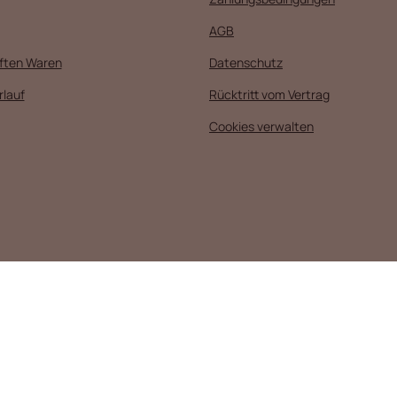
AGB
uften Waren
Datenschutz
rlauf
Rücktritt vom Vertrag
Cookies verwalten
361
Łódź
 inländische Verbraucher:
Poland
.