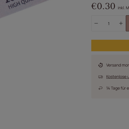
€0.30
inkl. 
Versand
mo
Kostenlose u
14
Tage für 