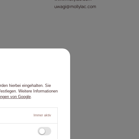
uwagi@mollylac.com
en
den hierbei eingehalten. Sie
festlegen. Weitere Informationen
ungen von Google
.
Immer aktiv