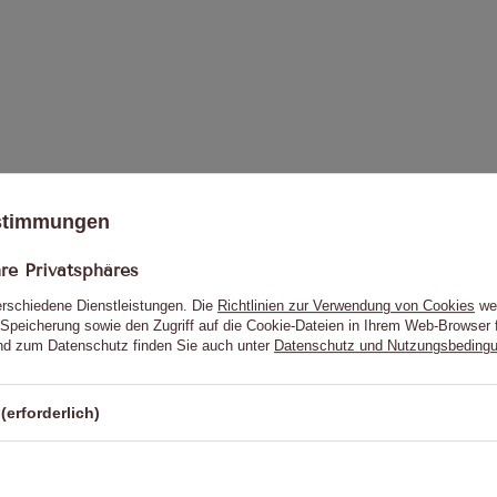
hre Bewertung schreib
ustimmungen
Ihre Note:
e Privatsphäres
5/5
erschiedene Dienstleistungen. Die
Richtlinien zur Verwendung von Cookies
wer
Speicherung sowie den Zugriff auf die Cookie-Dateien in Ihrem Web-Browser 
d zum Datenschutz finden Sie auch unter
Datenschutz und Nutzungsbeding
(erforderlich)
Bewertung