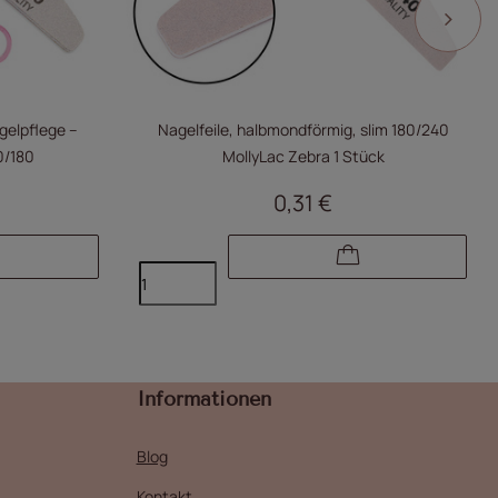
gelpflege –
Nagelfeile, halbmondförmig, slim 180/240
0/180
MollyLac Zebra 1 Stück
0,31 €
Informationen
Blog
Kontakt