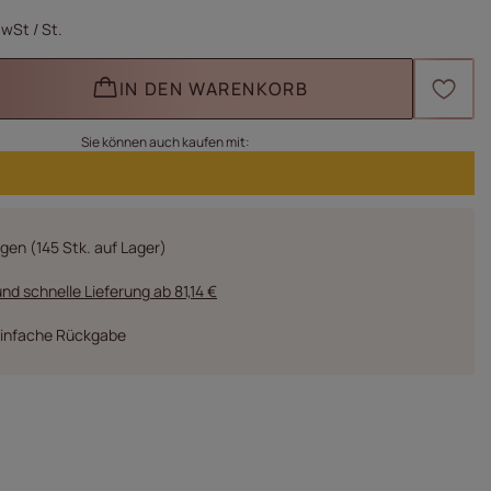
MwSt
/
St.
IN DEN WARENKORB
Sie können auch kaufen mit:
rgen
(145 Stk. auf Lager)
nd schnelle Lieferung
ab
81,14 €
einfache Rückgabe