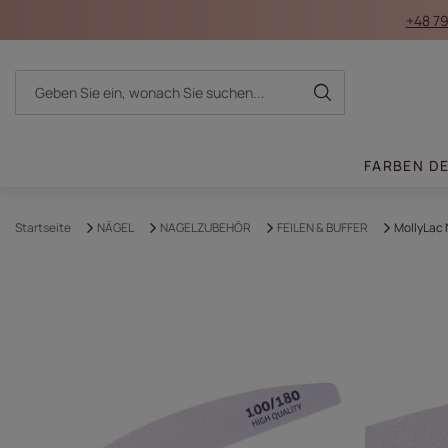
+48 79
FARBEN D
Startseite
NÄGEL
NAGELZUBEHÖR
FEILEN & BUFFER
MollyLac 