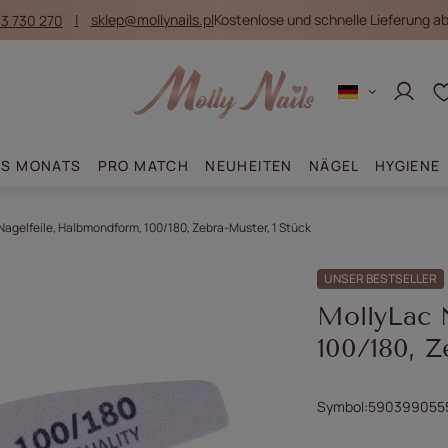
3 730 270
sklep@mollynails.pl
Kostenlose und schnelle Lieferung ab 
Anmel
ES MONATS
PRO MATCH
NEUHEITEN
NÄGEL
HYGIENE
Nagelfeile, Halbmondform, 100/180, Zebra-Muster, 1 Stück
UNSER BESTSELLER
MollyLac 
100/180, Z
Symbol
590399055