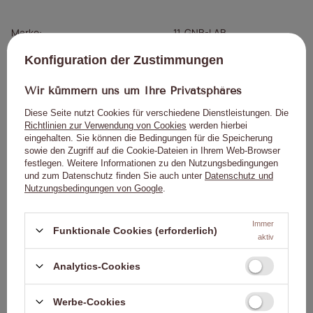
Marke
11. GNB-LAB
Für dieses Produkt
GNBLAB sp. z o.o.
Mehr
Konfiguration der Zustimmungen
zuständige Stelle in der EU
Symbol
5903990540448
Wir kümmern uns um Ihre Privatsphäres
Marke
GNB-LAB
Diese Seite nutzt Cookies für verschiedene Dienstleistungen. Die
Typ
Saubere Vorlagen
Richtlinien zur Verwendung von Cookies
werden hierbei
GNBLAB sp. z o.o. 270
eingehalten. Sie können die Bedingungen für die Speicherung
Piotrkowska Straße 90-361
sowie den Zugriff auf die Cookie-Dateien in Ihrem Web-Browser
Verantwortliche
festlegen. Weitere Informationen zu den Nutzungsbedingungen
Łódź, Polen www.gnb-
Person/Hersteller
und zum Datenschutz finden Sie auch unter
Datenschutz und
lab.com uwagi@gnb-
Nutzungsbedingungen von Google
.
lab.com
Immer
Funktionale Cookies (erforderlich)
aktiv
Ihre Bewertung
Analytics-Cookies
schreiben
Werbe-Cookies