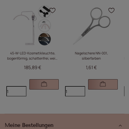
Klicken Sie, um das Pro
Klick
45-W-LED-Kosmetikleuchte,
Nagelschere NN-001,
bogenförmig, schattenfrei, weiß,
silberfarben
Kon
HQ-U28
185,89 €
1,61 €
Meine Bestellungen