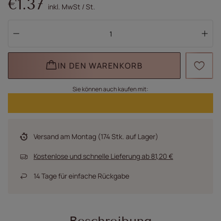
€1.37
inkl. MwSt
/
St.
IN DEN WARENKORB
Sie können auch kaufen mit:
Versand
am Montag
(174 Stk. auf Lager)
Kostenlose und schnelle Lieferung
ab
81,20 €
14
Tage für einfache Rückgabe