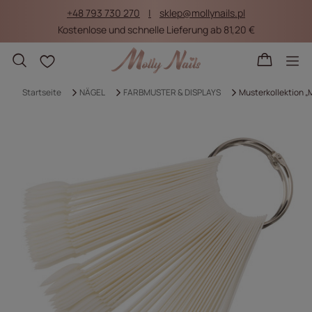
+48 793 730 270
sklep@mollynails.pl
Kostenlose und schnelle Lieferung ab 81,20 €
Einkaufslisten
Startseite
NÄGEL
FARBMUSTER & DISPLAYS
Musterkollektion „M