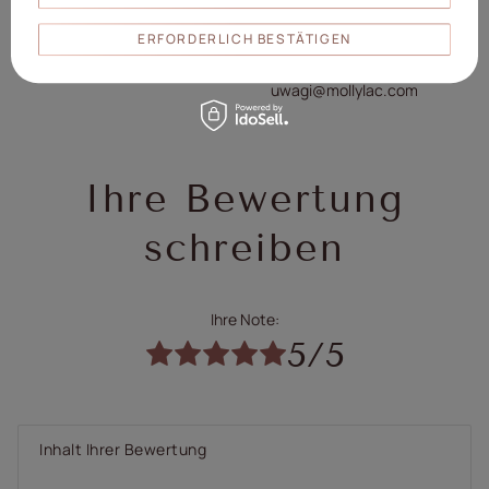
ul. Piotrkowska 270 90-361
Verantwortliche
Łódź, Polen
ERFORDERLICH BESTÄTIGEN
Person/Hersteller
www.mollylac.com
uwagi@mollylac.com
Ihre Bewertung
schreiben
Ihre Note:
5/5
Inhalt Ihrer Bewertung