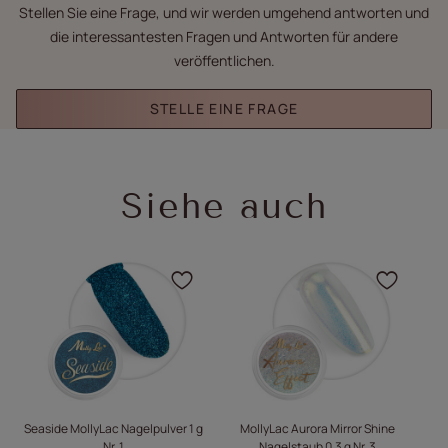
Stellen Sie eine Frage, und wir werden umgehend antworten und
die interessantesten Fragen und Antworten für andere
veröffentlichen.
STELLE EINE FRAGE
Siehe auch
N
Klicken Sie, um das Pro
Klick
Seaside MollyLac Nagelpulver 1 g
MollyLac Aurora Mirror Shine
Nr. 1
Nagelstaub 0,3 g Nr. 3
Aqu