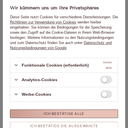
Kann allergische Reaktionen hervorrufen.
Wir kümmern uns um Ihre Privatsphäres
Kontakt mit der Haut vermeiden.
Diese Seite nutzt Cookies für verschiedene Dienstleistungen. Die
Kontakt mit den Augen vermeiden.
Richtlinien zur Verwendung von Cookies
werden hierbei
Lesen Sie die Gebrauchsanweisung sorgfältig durch.
eingehalten. Sie können die Bedingungen für die Speicherung
Nicht direkt auf die Nagelplatte auftragen.
sowie den Zugriff auf die Cookie-Dateien in Ihrem Web-Browser
festlegen. Weitere Informationen zu den Nutzungsbedingungen
und zum Datenschutz finden Sie auch unter
Datenschutz und
Nutzungsbedingungen von Google
.
Genaue Daten
Immer
Funktionale Cookies (erforderlich)
aktiv
Marke
02. MollyLac
Analytics-Cookies
Für dieses Produkt
Molly Lac Michał
zuständige Stelle in der EU
Szewczyk
Mehr
Werbe-Cookies
Symbol
5903990556043
Kapazität
5ml/5g
Marke
Molly Lac♥
ICH BESTÄTIGE ALLE
Typ
Aquarell Wasser INK
Molly Lac Michał Szewczyk
ICH BESTÄTIGE DIE AUSGEWÄHLTE