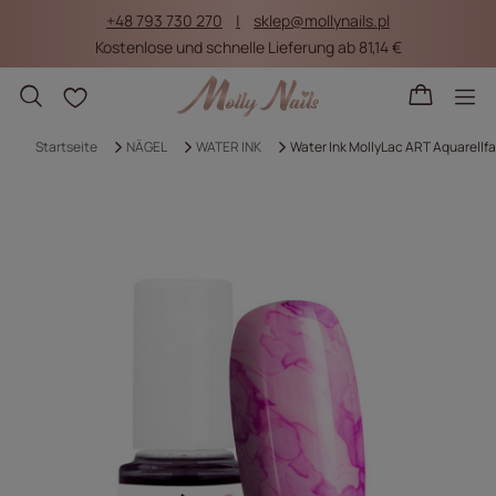
+48 793 730 270
sklep@mollynails.pl
Kostenlose und schnelle Lieferung ab 81,14 €
Einkaufslisten
Startseite
NÄGEL
WATER INK
Water Ink MollyLac ART Aquarellfar