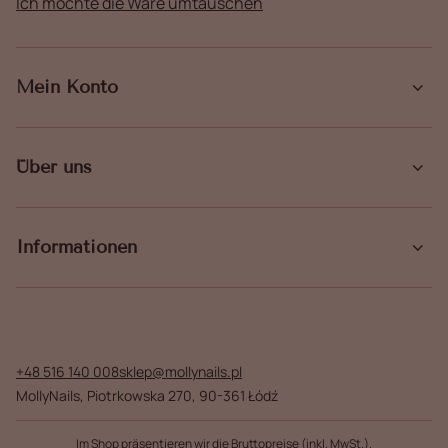
Ich möchte die Ware umtauschen
Mein Konto
Über uns
Informationen
+48 516 140 008
sklep@mollynails.pl
MollyNails
,
Piotrkowska 270
,
90-361
Łódź
Im Shop präsentieren wir die Bruttopreise (inkl. MwSt.).