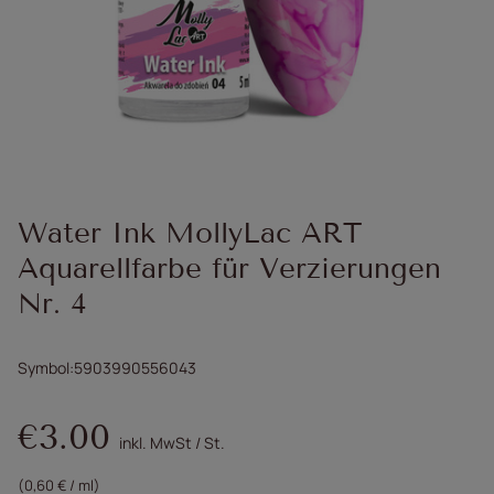
Water Ink MollyLac ART
Aquarellfarbe für Verzierungen
Nr. 4
Symbol
5903990556043
€3.00
inkl. MwSt
/
St.
(0,60 € / ml)