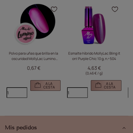
Haga clic para añadir el
Haga 
Polvo para uñas que brilla en la
Esmalte híbrido MollyLac Bling it
oscuridad MollyLac Lumino
on! Purple Chic 10 g, n.º 504
a
Effect n.º 6
o
0,67 €
4,63 €
(0,46 € / g)
A LA
A LA
CESTA
CESTA
Mis pedidos