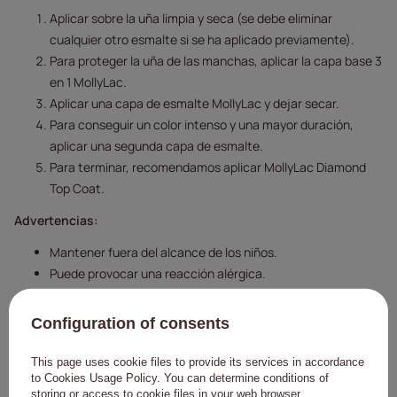
Aplicar sobre la uña limpia y seca (se debe eliminar
cualquier otro esmalte si se ha aplicado previamente).
Para proteger la uña de las manchas, aplicar la capa base 3
en 1 MollyLac.
Aplicar una capa de esmalte MollyLac y dejar secar.
Para conseguir un color intenso y una mayor duración,
aplicar una segunda capa de esmalte.
Para terminar, recomendamos aplicar MollyLac Diamond
Top Coat.
Advertencias:
Mantener fuera del alcance de los niños.
Puede provocar una reacción alérgica.
Evitar el contacto con la piel.
Evitar el contacto con los ojos.
Configuration of consents
Lea atentamente las instrucciones de uso.
This page uses cookie files to provide its services in accordance
to
Cookies Usage Policy
. You can determine conditions of
storing or access to cookie files in your web browser.