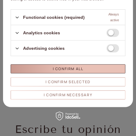
Detalles
Always
Functional cookies (required)
active
Marca
02. MollyLac
Analytics cookies
Entidad responsable de este
Molly Lac Michał
producto en la UE
Szewczyk
Seguir leyendo
Símbolo
5903990556036
Advertising cookies
Capacidad
10 ml/10 g
Marca
Molly Lac♥
I CONFIRM ALL
Molly Lac Michał Szewczyk
ul. Piotrkowska 270 90-361
Persona
I CONFIRM SELECTED
Łódź, Polonia
responsable/fabricante
www.mollylac.com
I CONFIRM NECESSARY
uwagi@mollylac.com
Escribe tu opinión