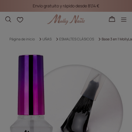
Envío gratuito y rápido desde 81,14 €
Listas de la compra
Página de inicio
UÑAS
ESMALTES CLÁSICOS
Base 3 en 1 MollyL