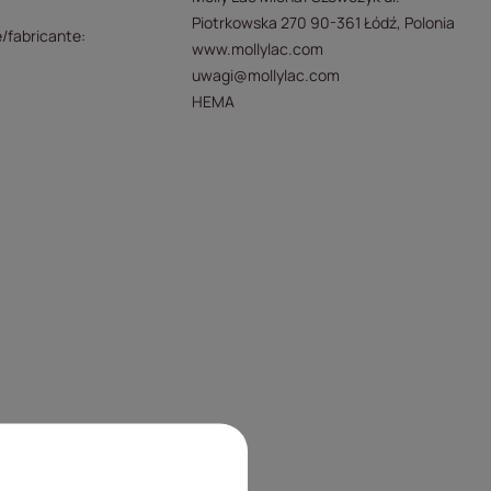
Piotrkowska 270 90-361 Łódź, Polonia
/fabricante
www.mollylac.com
uwagi@mollylac.com
HEMA