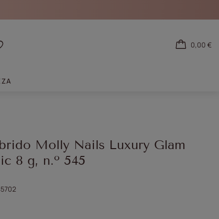
0,00 €
tarse
Listas de la compra
EZA
brido Molly Nails Luxury Glam
c 8 g, n.º 545
5702