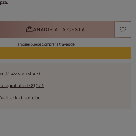
pza.
AÑADIR A LA CESTA
También puede comprar a través de:
na
(13 pzas. en stock)
da y gratuita
de
81,07 €
facilitar la devolución