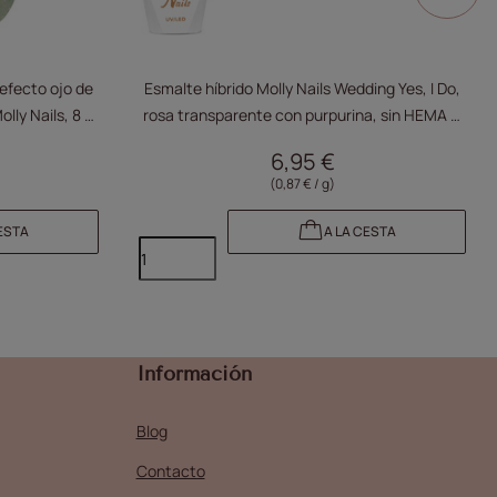
efecto ojo de
Esmalte híbrido Molly Nails Wedding Yes, I Do,
lly Nails, 8 g,
rosa transparente con purpurina, sin HEMA ni
Di-HEMA, 8 g, n.º 23
6,95 €
(0,87 € / g)
ESTA
A LA CESTA
Información
Blog
Contacto