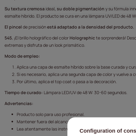
Su textura cremosa
ideal
, su doble pigmentación
y su fórmula inn
esmalte híbrido. El producto se cura en una lámpara UV/LED de 48 
El pincel
de precisión
está adaptado a la densidad del producto.
545.
¡El brillo holográfico del color
Holographic
te sorprenderá! Desc
extremas y disfruta de un look prismático.
Modo de empleo:
Aplica una capa de esmalte híbrido sobre la base curada y cur
Si es necesario, aplica una segunda capa de color y vuelve a c
Por último, aplica el top coat o pasa a la decoración.
Tiempo de curado:
Lámpara LED/UV de 48 W: 30-60 segundos.
Advertencias:
Producto solo para uso profesional.
Mantener fuera del alcance de los niños.
Lea atentamente las instrucciones de uso.
Configuration of con