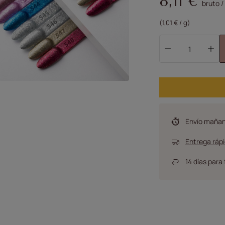
8,11 €
bruto
/
(1,01 € / g)
Envío
maña
Entrega rápi
14
días para 