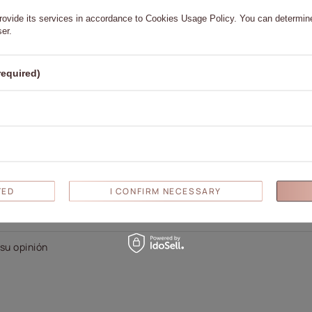
rovide its services in accordance to
Cookies Usage Policy
. You can determine
ser.
required)
Escribe tu opinión
Su evaluación:
5/5
TED
I CONFIRM NECESSARY
su opinión