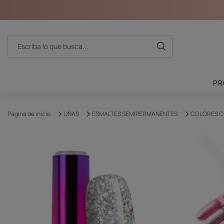
PR
Página de inicio
UÑAS
ESMALTES SEMIPERMANENTES
COLORES C