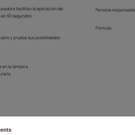
ovadora facilitan la aplicación del
Persona responsable
W en 30 segundos.
Fórmula
ubre y prueba sus posibilidades
a en la lámpara.
urarla.
sents