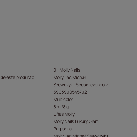
01. Molly Nails
 de este producto
Molly Lac Michał
Szewczyk
Seguir leyendo
5903990545702
Multicolor
8 ml/8 g
Uñas Molly
Molly Nails Luxury Glam
Purpurina
Molly Lac Michał Szewczyk ul.