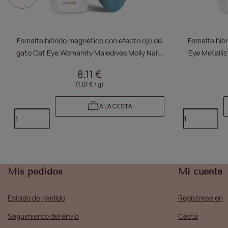
Esmalte híbrido magnético con efecto ojo de
Esmalte híbr
gato Cat Eye Womanity Maledives Molly Nails
Eye Metallic
sin HEMA/Di-HEMA, 8 g, n.º 446
8,11 €
(1,01 € / g)
A LA CESTA
Mis pedidos
Mi cuenta
Estado del pedido
Regístrese en
Seguimiento del envío
Cesta