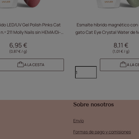
ido LED/UV Gel Polish Pinks Cat
Esmalte híbrido magnético con 
 n.º 211 Molly Nails sin HEMA/Di-
gato Cat Eye Crystal Water de Mo
HEMA, 8 g
n.º 162
6,95 €
8,11 €
(0,87 € / g)
(1,01 € / g)
A LA CESTA
A LA C
Sobre nosotros
Envío
Formas de pago y comisiones