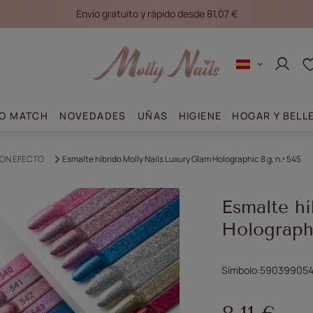
Envío gratuito y rápido desde 81,07 €
Conec
O MATCH
NOVEDADES
UÑAS
HIGIENE
HOGAR Y BELL
ON EFECTO
Esmalte híbrido Molly Nails Luxury Glam Holographic 8 g, n.º 545
Esmalte hí
Holographi
Símbolo
590399054