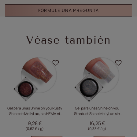
FORMULE UNA PREGUNTA
Véase también
Haga clic para añadir el
Haga 
Gel para uñas Shine on you Rusty
Gel para uñas Shine on you
Shine de MollyLac, sin HEMA ni
Stardust Shine MollyLac sin
M
Di-HEMA, 15 g
HEMA ni Di-HEMA, 50 g
9,28 €
16,25 €
(0,62 € / g)
(0,33 € / g)