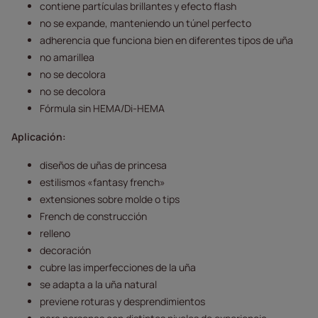
contiene partículas brillantes y efecto flash
no se expande, manteniendo un túnel perfecto
adherencia que funciona bien en diferentes tipos de uña
no amarillea
no se decolora
no se decolora
Fórmula sin HEMA/Di-HEMA
Aplicación:
diseños de uñas de princesa
estilismos «fantasy french»
extensiones sobre molde o tips
French de construcción
relleno
decoración
cubre las imperfecciones de la uña
se adapta a la uña natural
previene roturas y desprendimientos