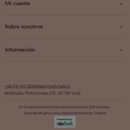
Mi cuenta
Sobre nosotros
Información
+48 516 140 008
sklep@mollynails.pl
MollyNails
,
Piotrkowska 270
,
90-361
Łódź
En la tienda presentamos los precios brutos (IVA incluido).
Tipos de IVA para consumidores domésticos:
Poland
.