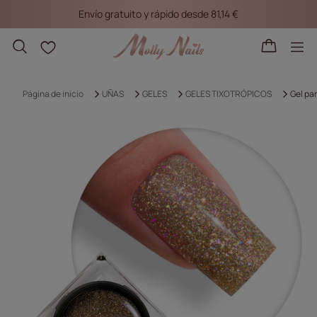
Envío gratuito y rápido desde 81,14 €
Listas de la compra
Página de inicio
UÑAS
GELES
GELES TIXOTRÓPICOS
Gel pa