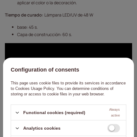
aplicar el color o la decoración.
Tiempo de curado:
Lámpara LED/UV de 48 W
base: 45 s.
Capa de construcción: 60 s.
Configuration of consents
This page uses cookie files to provide its services in accordance
to
Cookies Usage Policy
. You can determine conditions of
storing or access to cookie files in your web browser.
Always
Functional cookies (required)
active
Analytics cookies