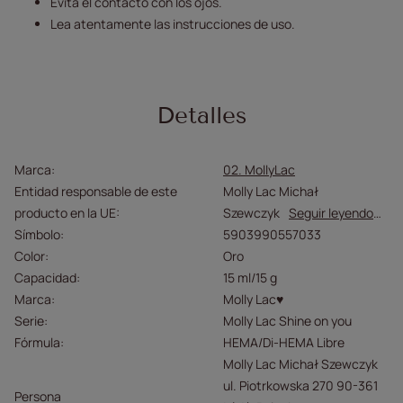
Evita el contacto con los ojos.
Lea atentamente las instrucciones de uso.
Detalles
Marca
02. MollyLac
Entidad responsable de este
Molly Lac Michał
producto en la UE
Szewczyk
Seguir leyendo
Símbolo
5903990557033
Color
Oro
Capacidad
15 ml/15 g
Marca
Molly Lac♥
Serie
Molly Lac Shine on you
Fórmula
HEMA/Di-HEMA Libre
Molly Lac Michał Szewczyk
ul. Piotrkowska 270 90-361
Persona