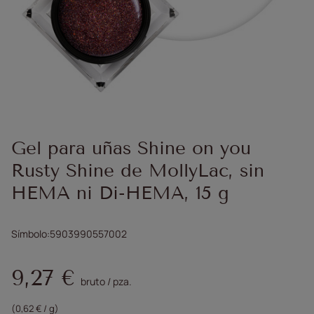
Gel para uñas Shine on you
Rusty Shine de MollyLac, sin
HEMA ni Di-HEMA, 15 g
Símbolo
5903990557002
9,27 €
bruto
/
pza.
(0,62 € / g)