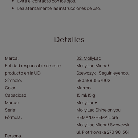
Evita el contacto con los ojos.
Lea atentamente las instrucciones de uso.
Detalles
Marca
02. MollyLac
Entidad responsable de este
Molly Lac Michał
producto en la UE
Szewczyk
Seguir leyendo
Símbolo
5903990557002
Color
Marrón
Capacidad
15 ml/15 g
Marca
Molly Lac♥
Serie
Molly Lac Shine on you
Fórmula
HEMA/Di-HEMA Libre
Molly Lac Michał Szewczyk
ul. Piotrkowska 270 90-361
Persona