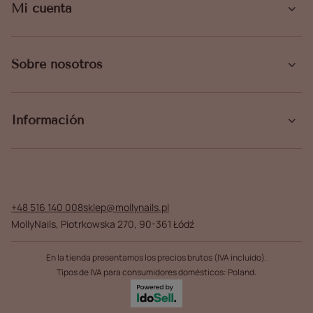
Mi cuenta
Sobre nosotros
Información
+48 516 140 008
sklep@mollynails.pl
MollyNails
,
Piotrkowska 270
,
90-361
Łódź
En la tienda presentamos los precios brutos (IVA incluido).
Tipos de IVA para consumidores domésticos:
Poland
.