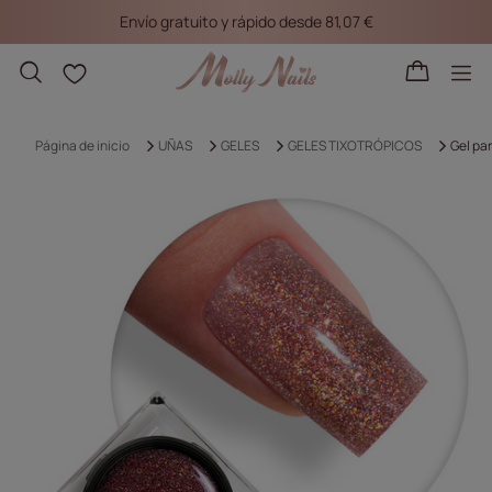
Envío gratuito y rápido desde 81,07 €
Listas de la compra
Página de inicio
UÑAS
GELES
GELES TIXOTRÓPICOS
Gel pa