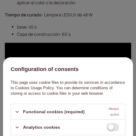
aplicar el color o la decoración.
Tiempo de curado:
Lámpara LED/UV de 48 W
base: 45 s.
Capa de construcción: 60 s.
Configuration of consents
This page uses cookie files to provide its services in accordance
to
Cookies Usage Policy
. You can determine conditions of
storing or access to cookie files in your web browser.
Always
Functional cookies (required)
active
Analytics cookies