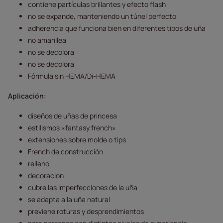
contiene partículas brillantes y efecto flash
no se expande, manteniendo un túnel perfecto
adherencia que funciona bien en diferentes tipos de uña
no amarillea
no se decolora
no se decolora
Fórmula sin HEMA/Di-HEMA
Aplicación:
diseños de uñas de princesa
estilismos «fantasy french»
extensiones sobre molde o tips
French de construcción
relleno
decoración
cubre las imperfecciones de la uña
se adapta a la uña natural
previene roturas y desprendimientos