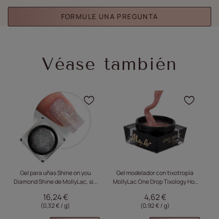
FORMULE UNA PREGUNTA
Véase también
Haga clic para añadir el
Haga 
Gel para uñas Shine on you
Gel modelador con tixotropía
Diamond Shine de MollyLac, sin
MollyLac One Drop Tixology Hot
D
HEMA ni Di-HEMA, 50 g
Latte 5 g
16,24 €
4,62 €
(0,32 € / g)
(0,92 € / g)