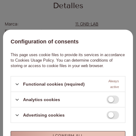
Detalles
Marca
11. GNB-LAB
Entidad responsable de este
GNBLAB sp. z
producto en la UE
o.o.
Seguir leyendo
Configuration of consents
Símbolo
5903990540448
Marca
GNB-LAB
This page uses cookie files to provide its services in accordance
Tipo
Plantillas limpias
to
Cookies Usage Policy
. You can determine conditions of
storing or access to cookie files in your web browser.
GNBLAB sp. z o.o. 270
Piotrkowska Street 90-361
Persona
Always
Łódź, Polonia www.gnb-
Functional cookies (required)
responsable/fabricante
active
lab.com uwagi@gnb-
lab.com
Analytics cookies
Advertising cookies
Escribe tu opinión
I CONFIRM ALL