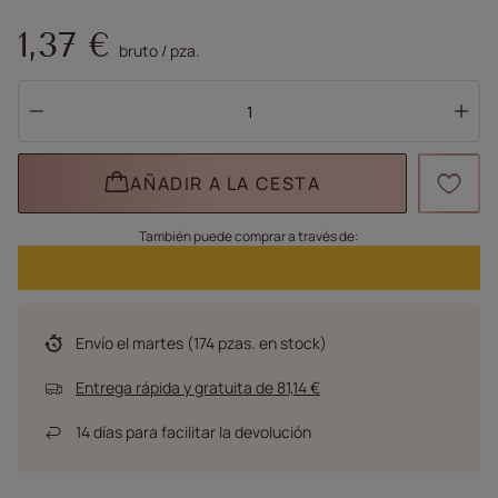
1,37 €
bruto
/
pza.
AÑADIR A LA CESTA
También puede comprar a través de:
Envío
el martes
(174 pzas. en stock)
Entrega rápida y gratuita
de
81,14 €
14
días para facilitar la devolución