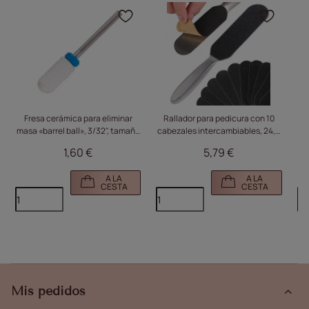
Haga clic para añadir el
Haga 
Fresa cerámica para eliminar
Rallador para pedicura con 10
masa «barrel ball», 3/32", tamaño
cabezales intercambiables, 24,8
lí
mediano
cm, de metal plateado
1,60 €
5,79 €
A LA
A LA
CESTA
CESTA
Mis pedidos