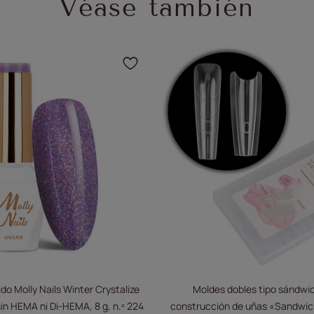
Véase también
a añadir el producto a sus favoritos
Haga clic para añadir el
do Molly Nails Winter Crystalize
Moldes dobles tipo sándwic
sin HEMA ni Di-HEMA, 8 g, n.º 224
construcción de uñas «Sandwich