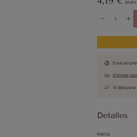
4,19 €
bruto
Envío
el lune
Entrega rápi
14
días para 
Detalles
Marca