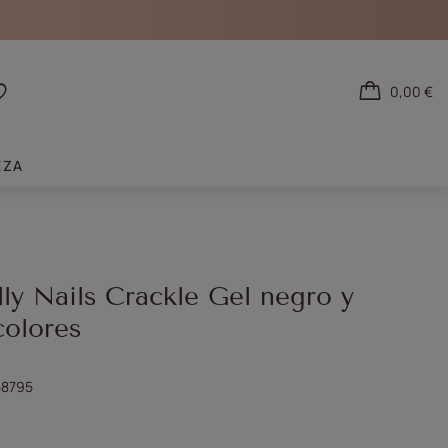
0,00 €
tarse
Listas de la compra
EZA
ly Nails Crackle Gel negro y
colores
8795