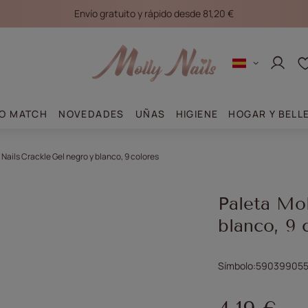
Envío gratuito y rápido desde 81,20 €
Conec
O MATCH
NOVEDADES
UÑAS
HIGIENE
HOGAR Y BELL
 Nails Crackle Gel negro y blanco, 9 colores
Paleta Mol
blanco, 9 
Símbolo
590399055