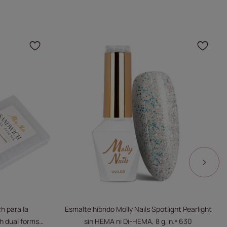
 producto a sus favoritos
Haga clic para añadir el producto a
Haga
h para la
Esmalte híbrido Molly Nails Spotlight Pearlight
 dual forms»,
sin HEMA ni Di-HEMA, 8 g, n.º 630