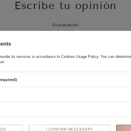
Escribe tu opinión
Su evaluación:
5/5
sents
rovide its services in accordance to
Cookies Usage Policy
. You can determine
ser.
su opinión
required)
pia imagen del producto:
TED
I CONFIRM NECESSARY