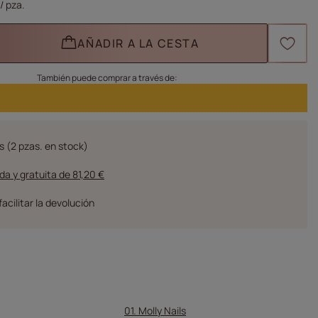
/
pza.
AÑADIR A LA CESTA
También puede comprar a través de:
s
(2 pzas. en stock)
da y gratuita
de
81,20 €
facilitar la devolución
01. Molly Nails