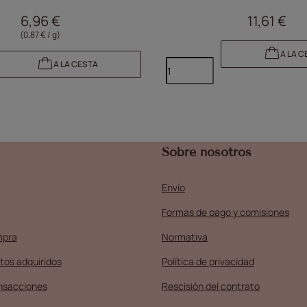
estuche W555 de Molly Nails, 
6,96 €
11,61 €
(0,87 € / g)
A LA C
A LA CESTA
Sobre nosotros
Envío
Formas de pago y comisiones
mpra
Normativa
tos adquiridos
Política de privacidad
ansacciones
Rescisión del contrato