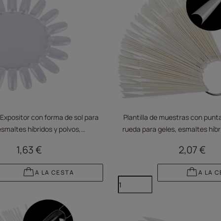
 Expositor con forma de sol para
Plantilla de muestras con punta
esmaltes híbridos y polvos,
rueda para geles, esmaltes híbr
sparente, con 20 puntas
color leche, 50 unida
1,63 €
2,07 €
A LA CESTA
A LA 