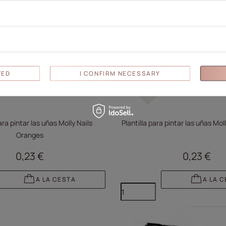
TED
I CONFIRM NECESSARY
ara pintar las uñas Molly Nails
Plantilla para pintar las uñas Mol
Oranges
0,23 €
0,23 €
A LA CESTA
A LA 