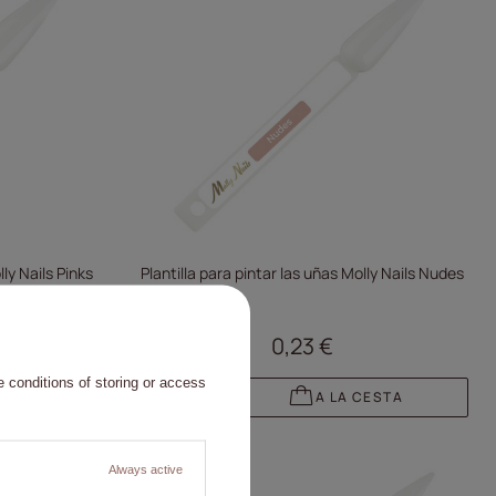
lly Nails Pinks
Plantilla para pintar las uñas Molly Nails Nudes
0,23 €
 conditions of storing or access
CESTA
A LA CESTA
Always active