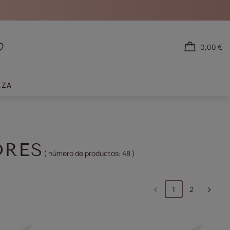
0,00 €
tarse
Listas de la compra
EZA
ORES
( número de productos:
48
)
1
2