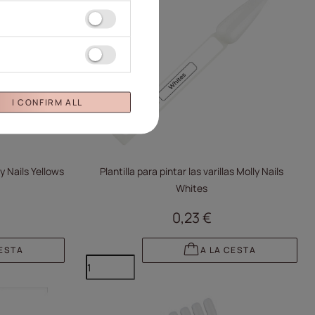
I CONFIRM ALL
ly Nails Yellows
Plantilla para pintar las varillas Molly Nails
Whites
0,23 €
CESTA
A LA CESTA