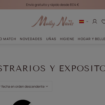
Envío gratuito y rápido desde 81,14 €
Conec
O MATCH
NOVEDADES
UÑAS
HIGIENE
HOGAR Y BELL
TRARIOS Y EXPOSIT
clasificación
r fecha en orden descendente