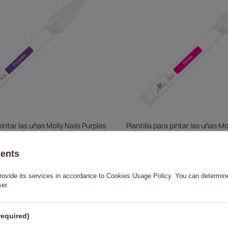
pintar las uñas Molly Nails Purples
Plantilla para pintar las uñas Mo
sents
0,23 €
0,23 €
rovide its services in accordance to
Cookies Usage Policy
. You can determine
A LA CESTA
A LA 
ser.
required)