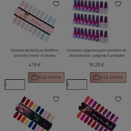
Haga clic para añadir e
Haga
Muestra de MollyLac BonBons
Estantes colgantes para esmaltes de
brillante y mate: 9 colores
uñas híbridos - juego de 3 unidades
4,19 €
16,25 €
A LA CESTA
A LA CESTA
Haga clic para añadir e
Haga