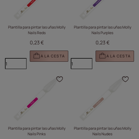
Plantilla para pintar las uñas Molly
Plantilla para pintar las uñas Molly
Nails Reds
Nails Purples
0,23 €
0,23 €
A LA CESTA
A LA CESTA
Haga clic para añadir e
Haga
Plantilla para pintar las uñas Molly
Plantilla para pintar las uñas Molly
Nails Pinks
Nails Nudes