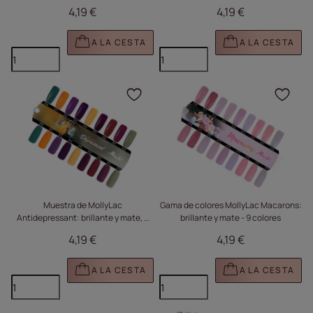
410 - 418
4,19 €
4,19 €
A LA CESTA
A LA CESTA
Haga clic para añadir e
Haga
Muestra de MollyLac
Gama de colores MollyLac Macarons:
Antidepressant: brillante y mate, 9
brillante y mate - 9 colores
colores
4,19 €
4,19 €
A LA CESTA
A LA CESTA