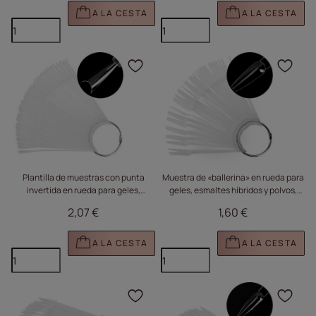
A LA CESTA
A LA CESTA
Haga clic para añadir e
Haga
Plantilla de muestras con punta
Muestra de «ballerina» en rueda para
invertida en rueda para geles,
geles, esmaltes híbridos y polvos,
esmaltes híbridos y polvos,
transparente, 50 unidades
2,07 €
1,60 €
transparente, 50 unidades
A LA CESTA
A LA CESTA
Haga clic para añadir e
Haga