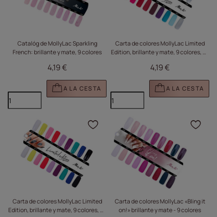
Catalóg de MollyLac Sparkling
Carta de colores MollyLac Limited
French: brillante y mate, 9 colores
Edition, brillante y mate, 9 colores, n.º
480 - 488
4,19 €
4,19 €
A LA CESTA
A LA CESTA
Haga clic para añadir e
Haga
Carta de colores MollyLac Limited
Carta de colores MollyLac «Bling it
Edition, brillante y mate, 9 colores, n.º
on!» brillante y mate - 9 colores