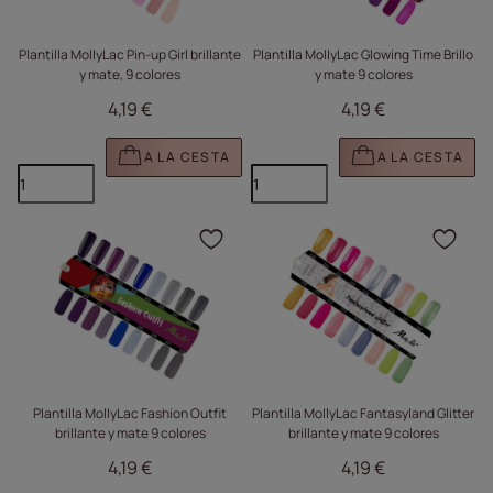
Plantilla MollyLac Pin-up Girl brillante
Plantilla MollyLac Glowing Time Brillo
y mate, 9 colores
y mate 9 colores
4,19 €
4,19 €
A LA CESTA
A LA CESTA
Haga clic para añadir e
Haga
Plantilla MollyLac Fashion Outfit
Plantilla MollyLac Fantasyland Glitter
brillante y mate 9 colores
brillante y mate 9 colores
4,19 €
4,19 €