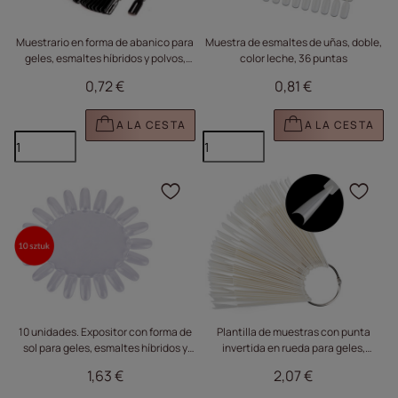
Muestrario en forma de abanico para
Muestra de esmaltes de uñas, doble,
geles, esmaltes híbridos y polvos,
color leche, 36 puntas
negro, 50 unidades
0,72 €
0,81 €
A LA CESTA
A LA CESTA
Haga clic para añadir e
Haga
10 unidades. Expositor con forma de
Plantilla de muestras con punta
sol para geles, esmaltes híbridos y
invertida en rueda para geles,
polvos, transparente, con 20 puntas
esmaltes híbridos y polvos, color
1,63 €
2,07 €
leche, 50 unidades