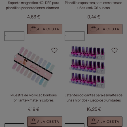
Soporte magnético HOLDER para
Plantilla expositora para esmaltes de
plantillas y decoraciones, diamante
uñas «sol» 36 puntas
iridiscente n.º 3
4,63 €
0,44 €
A LA CESTA
A LA CESTA
Haga clic para añadir e
Haga
Muestra de MollyLac BonBons
Estantes colgantes para esmaltes de
brillante y mate: 9 colores
uñas híbridos - juego de 3 unidades
4,19 €
16,25 €
A LA CESTA
A LA CESTA