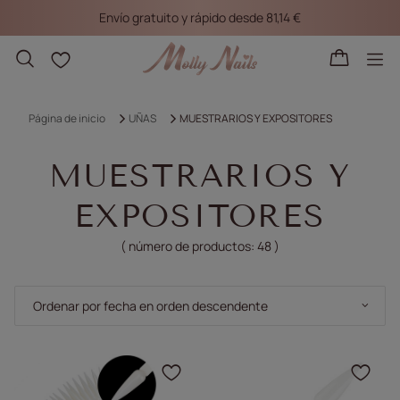
Envío gratuito y rápido desde 81,14 €
Listas de la compra
Página de inicio
UÑAS
MUESTRARIOS Y EXPOSITORES
MUESTRARIOS Y
EXPOSITORES
( número de productos:
48
)
Cambiar la clasificación
Ordenar por fecha en orden descendente
Haga clic para añadir e
Haga