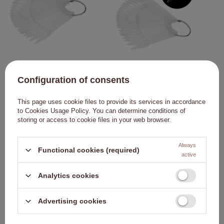
Muestra de pinceles para ruedas de
Muestra de puntas para rueda de
geles, esmaltes híbridos y polvos,
geles, esmaltes híbridos y polvos,
Configuration of consents
transparente, 40 unidades, mate
transparente, 50 unidades
1,37 €
1,84 €
This page uses cookie files to provide its services in accordance
to
Cookies Usage Policy
. You can determine conditions of
A LA CESTA
A LA CESTA
storing or access to cookie files in your web browser.
Always
NUESTRO BESTSELLER
Haga clic para añadir e
Haga
Functional cookies (required)
active
Analytics cookies
Advertising cookies