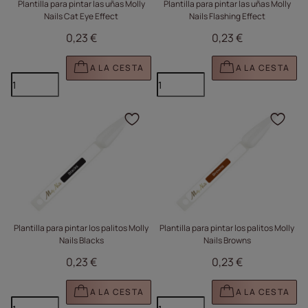
Plantilla para pintar las uñas Molly
Plantilla para pintar las uñas Molly
Nails Cat Eye Effect
Nails Flashing Effect
0,23 €
0,23 €
A LA CESTA
A LA CESTA
Haga clic para añadir e
Haga
Plantilla para pintar los palitos Molly
Plantilla para pintar los palitos Molly
Nails Blacks
Nails Browns
0,23 €
0,23 €
A LA CESTA
A LA CESTA