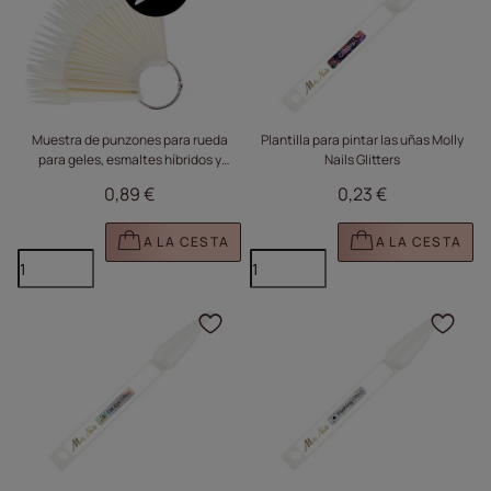
Muestra de punzones para rueda
Plantilla para pintar las uñas Molly
para geles, esmaltes híbridos y
Nails Glitters
polvos, color blanco, 50 unidades
0,89 €
0,23 €
A LA CESTA
A LA CESTA
Haga clic para añadir e
Haga