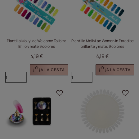
Plantilla MollyLac Welcome To Ibiza
Plantilla MollyLac Women in Paradise
Brillo y mate 9 colores
brillante y mate, 9 colores
4,19 €
4,19 €
A LA CESTA
A LA CESTA
Haga clic para añadir e
Haga