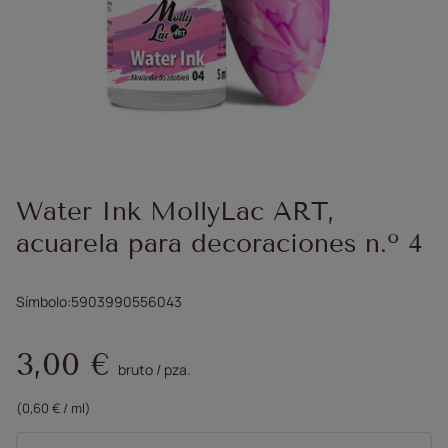
Water Ink MollyLac ART,
acuarela para decoraciones n.º 4
Símbolo
5903990556043
3,00 €
bruto
/
pza.
(0,60 € / ml)