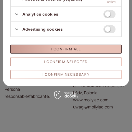
active
Detalles
Analytics cookies
Marca
02. MollyLac
Advertising cookies
Entidad responsable de este
Molly Lac Michał
producto en la UE
Szewczyk
Seguir leyendo
I CONFIRM ALL
Símbolo
5903990556043
Capacidad
5 ml/5 g
I CONFIRM SELECTED
Marca
Molly Lac♥
Tipo
Acuarela Tinta al agua
I CONFIRM NECESSARY
Molly Lac Michał Szewczyk
ul. Piotrkowska 270 90-361
Persona
Łódź, Polonia
responsable/fabricante
www.mollylac.com
uwagi@mollylac.com