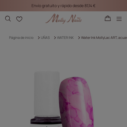
Envío gratuito y rápido desde 81,14 €
Listas de la compra
Página de inicio
UÑAS
WATER INK
Water Ink MollyLac ART, acuar