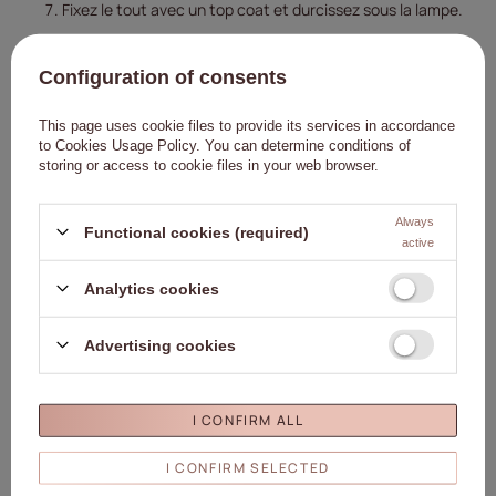
Fixez le tout avec un top coat et durcissez sous la lampe.
Conseil :
n'oubliez pas de bien mélanger le vernis contenant des
particules magnétiques avant l'application.
Configuration of consents
Attention : les vernis hybrides de type Cat Eye doivent être
This page uses cookie files to provide its services in accordance
soigneusement mélangés avant utilisation – les particules
to
Cookies Usage Policy
. You can determine conditions of
storing or access to cookie files in your web browser.
magnétiques peuvent se déposer au fond du flacon.
Avertissements :
Always
Functional cookies (required)
active
Tenir hors de portée des enfants.
Peut provoquer une réaction allergique.
Analytics cookies
Éviter tout contact avec la peau.
Éviter tout contact avec les yeux.
Advertising cookies
Veuillez lire attentivement le mode d'emploi.
La composition du produit peut être modifiée. La composition
I CONFIRM ALL
actuelle du produit figure sur l'emballage.
I CONFIRM SELECTED