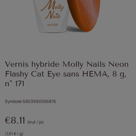
Vernis hybride Molly Nails Neon
Flashy Cat Eye sans HEMA, 8 g,
n° 171
Symbole
5903990556876
€8.11
brut
/
pc
(1,01 € / g)