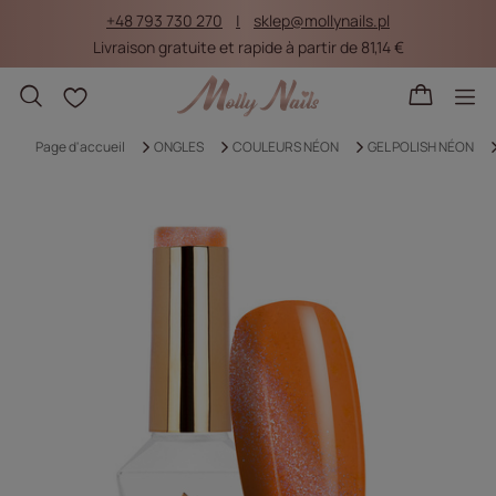
+48 793 730 270
sklep@mollynails.pl
Livraison gratuite et rapide à partir de 81,14 €
Listes d'achat
Page d'accueil
ONGLES
COULEURS NÉON
GEL POLISH NÉON