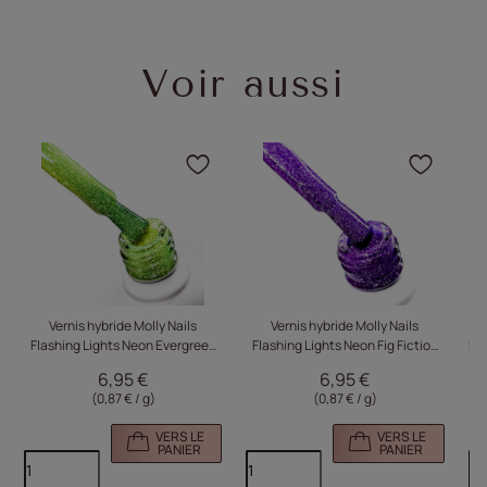
Voir aussi
Cliquez pour ajouter le p
Cliqu
Vernis hybride Molly Nails
Vernis hybride Molly Nails
Flashing Lights Neon Evergreen
Flashing Lights Neon Fig Fiction
Fl
sans HEMA/Di-HEMA, 8 g, n° 647
sans HEMA/Di-HEMA, 8 g, n° 648
sa
6,95 €
6,95 €
(0,87 € / g)
(0,87 € / g)
VERS LE
VERS LE
PANIER
PANIER