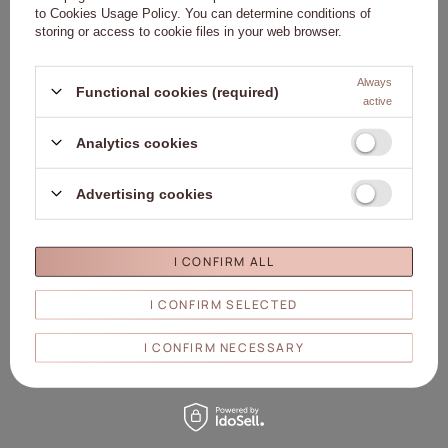
to
Cookies Usage Policy
. You can determine conditions of
storing or access to cookie files in your web browser.
Dettagli
Always
Functional cookies (required)
active
Marchio
02. MollyLac
Analytics cookies
Ente responsabile di questo
Molly Lac Michał
prodotto nell'UE
Szewczyk
Di più
Advertising cookies
Simbolo
5903990556036
Capacità
10ml/10g
Marchio
Molly Lac♥
I CONFIRM ALL
Molly Lac Michał Szewczyk
ul. Piotrkowska 270 90-361
I CONFIRM SELECTED
Persona
Łódź, Polonia
responsabile/produttore
I CONFIRM NECESSARY
www.mollylac.com
uwagi@mollylac.com