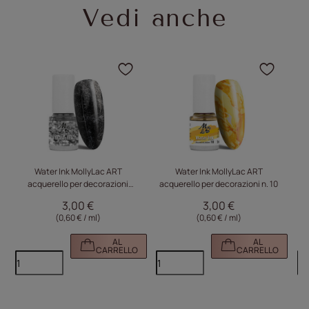
Vedi anche
Fare clic per aggiungere 
Fare c
Water Ink MollyLac ART
Water Ink MollyLac ART
acquerello per decorazioni
acquerello per decorazioni n. 10
SILVER
3,00 €
3,00 €
(0,60 € / ml)
(0,60 € / ml)
AL
AL
CARRELLO
CARRELLO