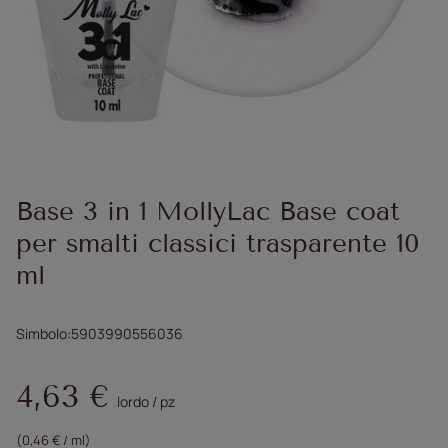
Base 3 in 1 MollyLac Base coat
per smalti classici trasparente 10
ml
Simbolo
5903990556036
4,63 €
lordo
/
pz
(0,46 € / ml)