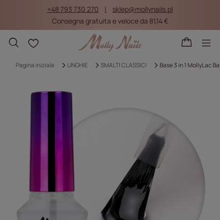
+48 793 730 270
sklep@mollynails.pl
Consegna gratuita e veloce da 81,14 €
Liste della spesa
Pagina iniziale
UNGHIE
SMALTI CLASSICI
Base 3 in 1 MollyLac Ba