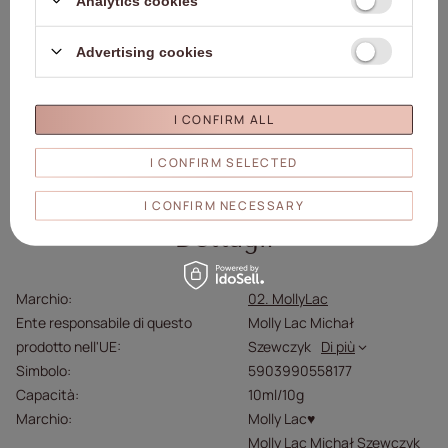
Analytics cookies
Avvertenze:
Tenere fuori dalla portata dei bambini.
Advertising cookies
In caso di contatto con gli occhi, sciacquare con acqua e
consultare un medico.
I CONFIRM ALL
Conservare a una temperatura inferiore a 25 °C.
Proteggere dall'esposizione diretta alla luce solare.
I CONFIRM SELECTED
I CONFIRM NECESSARY
Dettagli
Marchio
02. MollyLac
Ente responsabile di questo
Molly Lac Michał
prodotto nell'UE
Szewczyk
Di più
Simbolo
5903990558177
Capacità
10ml/10g
Marchio
Molly Lac♥
Molly Lac Michał Szewczyk