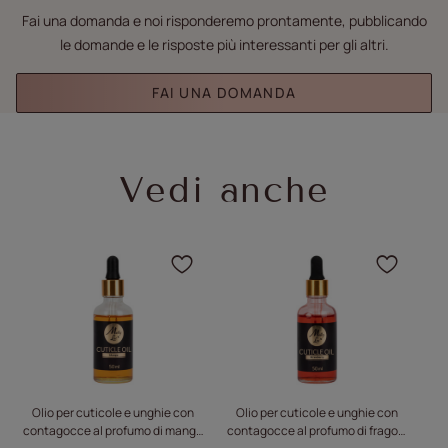
Fai una domanda e noi risponderemo prontamente, pubblicando
le domande e le risposte più interessanti per gli altri.
FAI UNA DOMANDA
Vedi anche
Fare clic per aggiungere 
Fare c
Olio per cuticole e unghie con
Olio per cuticole e unghie con
Ol
contagocce al profumo di mango
contagocce al profumo di fragola