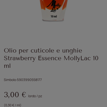
Olio per cuticole e unghie
Strawberry Essence MollyLac 10
ml
Simbolo
5903990558177
3,00 €
lordo
/
pz
(0,30 € / ml)