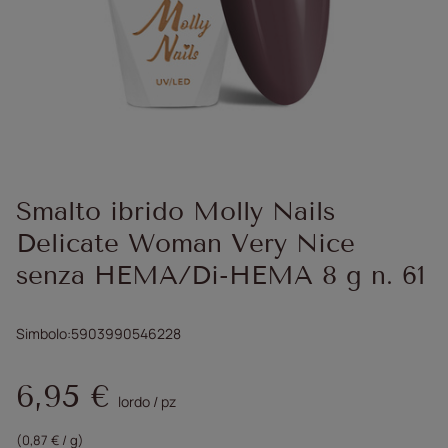
Smalto ibrido Molly Nails
Delicate Woman Very Nice
senza HEMA/Di-HEMA 8 g n. 61
Simbolo
5903990546228
6,95 €
lordo
/
pz
(0,87 € / g)