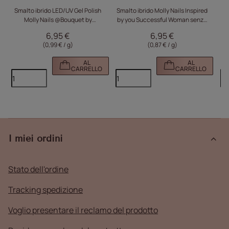
Smalto ibrido LED/UV Gel Polish
Smalto ibrido Molly Nails Inspired
S
Molly Nails @Bouquet by
by you Successful Woman senza
Laskovska Queen Lime senza
HEMA/Di-HEMA 8 g n. 53
6,95 €
6,95 €
HEMA/Di-HEMA 7 g
(0,99 € / g)
(0,87 € / g)
AL
AL
CARRELLO
CARRELLO
I miei ordini
Stato dell'ordine
Tracking spedizione
Voglio presentare il reclamo del prodotto