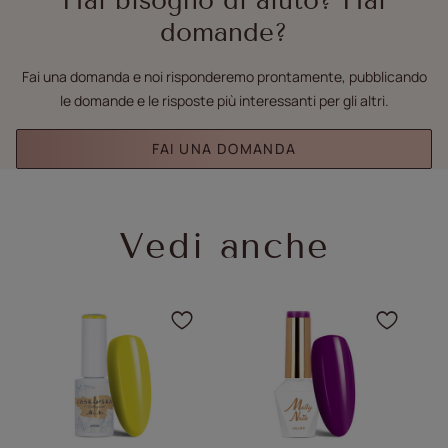
Hai bisogno di aiuto? Hai
domande?
Fai una domanda e noi risponderemo prontamente, pubblicando
le domande e le risposte più interessanti per gli altri.
FAI UNA DOMANDA
Vedi anche
Fare clic per aggiungere 
Fare c