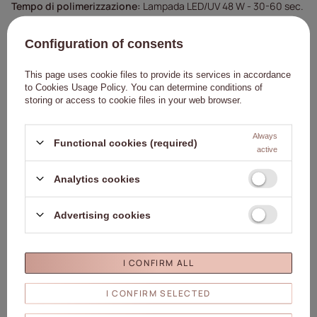
Tempo di polimerizzazione:
Lampada LED/UV 48 W - 30-60 sec.
Avvertenze:
Configuration of consents
Prodotto solo per uso professionale.
Tenere lontano dalla portata dei bambini.
This page uses cookie files to provide its services in accordance
to
Cookies Usage Policy
. You can determine conditions of
Leggere attentamente le istruzioni per l'uso.
storing or access to cookie files in your web browser.
Always
Functional cookies (required)
active
Dettagli
Analytics cookies
Marchio
01. Molly Nails
Advertising cookies
Ente responsabile di questo
Molly Lac Michał
prodotto nell'UE
Szewczyk
Di più
Simbolo
5903990546228
I CONFIRM ALL
Colore
Marrone
Capacità
8ml/8g
I CONFIRM SELECTED
Marchio
Unghie Molly