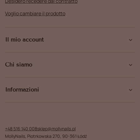
Desidero recedere dal contratto
Voglio cambiare il prodotto
Il mio account
Chi siamo
Informazioni
+48 516 140 008
sklep@mollynails.pl
MollyNails
,
Piotrkowska 270
,
90-361
Łódź