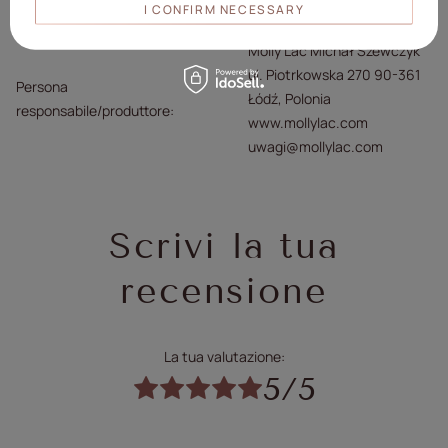
Collezione
Molly Chiodi Donna Delicata
I CONFIRM NECESSARY
Formula
Senza HEMA/Di-HEMA
Molly Lac Michał Szewczyk
ul. Piotrkowska 270 90-361
Persona
Łódź, Polonia
responsabile/produttore
www.mollylac.com
uwagi@mollylac.com
Scrivi la tua
recensione
La tua valutazione:
5/5