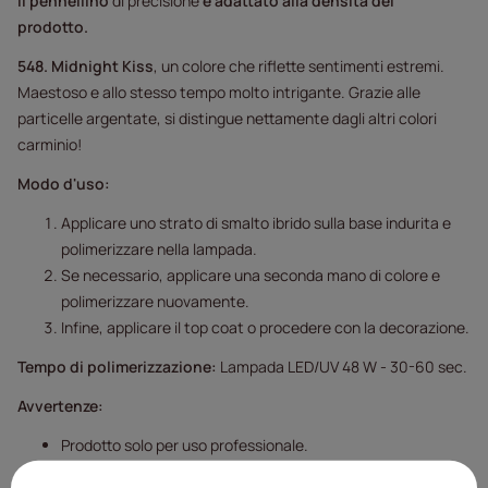
Il pennellino
di precisione
è adattato alla densità del
prodotto.
548. Midnight Kiss
, un colore che riflette sentimenti estremi.
Maestoso e allo stesso tempo molto intrigante. Grazie alle
particelle argentate, si distingue nettamente dagli altri colori
carminio!
Modo d'uso:
Applicare uno strato di smalto ibrido sulla base indurita e
polimerizzare nella lampada.
Se necessario, applicare una seconda mano di colore e
polimerizzare nuovamente.
Infine, applicare il top coat o procedere con la decorazione.
Tempo di polimerizzazione:
Lampada LED/UV 48 W - 30-60 sec.
Avvertenze:
Prodotto solo per uso professionale.
Tenere lontano dalla portata dei bambini.