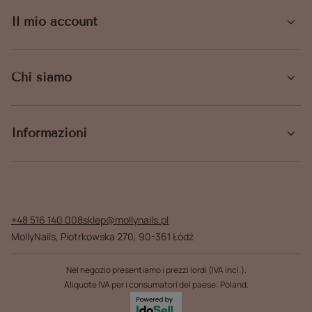
Il mio account
Chi siamo
Informazioni
+48 516 140 008
sklep@mollynails.pl
MollyNails
,
Piotrkowska 270
,
90-361
Łódź
Nel negozio presentiamo i prezzi lordi (IVA incl.).
Aliquote IVA per i consumatori del paese:
Poland
.