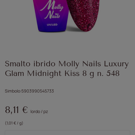
Smalto ibrido Molly Nails Luxury
Glam Midnight Kiss 8 g n. 548
Simbolo
5903990545733
8,11 €
lordo
/
pz
(1,01 € / g)