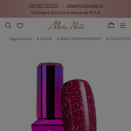
+48 793 730 270
sklep@mollynails.pl
Consegna gratuita e veloce da 81,14 €
Liste della spesa
Pagina iniziale
UNGHIE
SMALTI SEMIPERMANENTI
COLORI EFFE