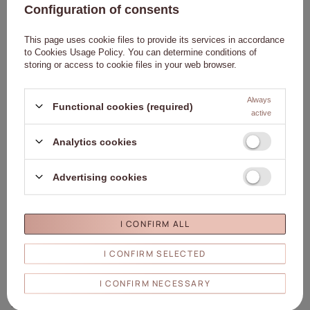
Leggere attentamente le istruzioni per l'uso.
Configuration of consents
This page uses cookie files to provide its services in accordance
to
Cookies Usage Policy
. You can determine conditions of
storing or access to cookie files in your web browser.
Dettagli
Always
Functional cookies (required)
Marchio
01. Molly Nails
active
Ente responsabile di questo
Molly Lac Michał
Analytics cookies
prodotto nell'UE
Szewczyk
Di più
Simbolo
5903990545733
Advertising cookies
Colore
Rosa
Capacità
8ml/8g
Marchio
Unghie Molly
I CONFIRM ALL
Collezione
Molly Nails Luxury Glam
Effetto
Brillantini
I CONFIRM SELECTED
Molly Lac Michał Szewczyk
ul. Piotrkowska 270 90-361
I CONFIRM NECESSARY
Persona
Łódź, Polonia
responsabile/produttore