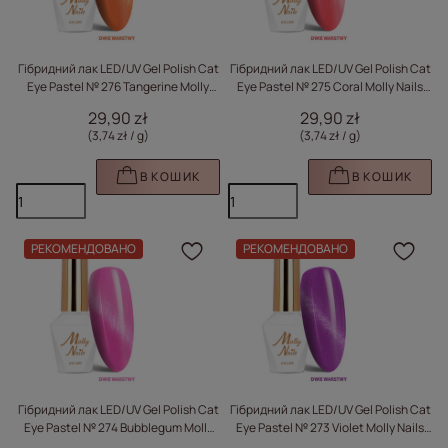
Гібридний лак LED/UV Gel Polish Cat
Гібридний лак LED/UV Gel Polish Cat
Eye Pastel № 276 Tangerine Molly
Eye Pastel № 275 Coral Molly Nails
Nails без HEMA/Di-HEMA, 8 г
без HEMA/Di-HEMA, 8 г
29,90 zł
29,90 zł
(3,74 zł / g
)
(3,74 zł / g
)
В КОШИК
В КОШИК
РЕКОМЕНДОВАНО
РЕКОМЕНДОВАНО
Натисніть, щоб додати
Нат
Гібридний лак LED/UV Gel Polish Cat
Гібридний лак LED/UV Gel Polish Cat
Eye Pastel № 274 Bubblegum Molly
Eye Pastel № 273 Violet Molly Nails
Nails без HEMA/Di-HEMA, 8 г
без HEMA/Di-HEMA, 8 г