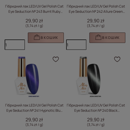
Гібридний лак LED/UV Gel Polish Cat
Гібридний лак LED/UV Gel Polish Cat
Eye Seduction № 243 Burnt Ruby
Eye Seduction № 242 Allure Green
Molly Nails без HEMA/Di-HEMA, 8 г
Molly Nails без HEMA/Di-HEMA, 8 г
29,90 zł
29,90 zł
(3,74 zł / g
)
(3,74 zł / g
)
В КОШИК
В КОШИК
Натисніть, щоб додати
Нат
Гібридний лак LED/UV Gel Polish Cat
Гібридний лак LED/UV Gel Polish Cat
Eye Seduction № 241 Hypnotic Blue
Eye Seduction № 240 Black
Molly Nails без HEMA/Di-HEMA, 8 г
Obsession Molly Nails без HEMA/Di-
29,90 zł
29,90 zł
HEMA, 8 г
(3,74 zł / g
)
(3,74 zł / g
)