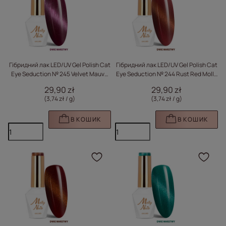
Гібридний лак LED/UV Gel Polish Cat
Гібридний лак LED/UV Gel Polish Cat
Eye Seduction № 245 Velvet Mauve
Eye Seduction № 244 Rust Red Molly
Molly Nails без HEMA/Di-HEMA, 8 г
Nails без HEMA/Di-HEMA, 8 г
29,90 zł
29,90 zł
(3,74 zł / g
)
(3,74 zł / g
)
В КОШИК
В КОШИК
Натисніть, щоб додати
Нат