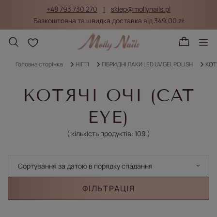
+48 793 730 270
sklep@mollynails.pl
Безкоштовна та швидка доставка від 349,00 zł
Списки покупок
Головна сторінка
НІГТІ
ГІБРИДНІ ЛАКИ LED UV GEL POLISH
КОТ
КОТЯЧІ ОЧІ (CAT
EYE)
( кількість продуктів:
109
)
Змінити сортування
Сортування за датою в порядку спадання
ФІЛЬТРАЦІЯ