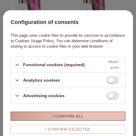
Configuration of consents
Гібридний лак LED/UV Gel Polish Cat
Гібридний лак LED/UV Gel Polish Cat
This page uses cookie files to provide its services in accordance
Eye Glacier Crush № 254 Fuchsia
Eye Glacier Crush № 253 Mauve Molly
to
Cookies Usage Policy
. You can determine conditions of
Molly Nails без HEMA/Di-HEMA, 8 г
Nails без HEMA/Di-HEMA, 8 г
storing or access to cookie files in your web browser.
29,90 zł
29,90 zł
(3,74 zł / g
)
(3,74 zł / g
)
Always
Functional cookies (required)
В КОШИК
В КОШИК
active
Analytics cookies
Натисніть, щоб додати
Нат
Advertising cookies
I CONFIRM ALL
I CONFIRM SELECTED