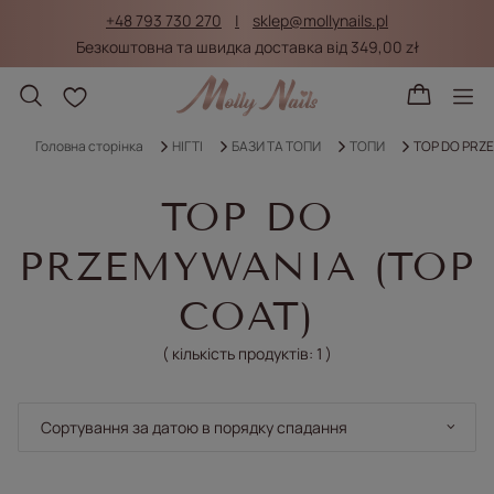
+48 793 730 270
sklep@mollynails.pl
Безкоштовна та швидка доставка від 349,00 zł
Списки покупок
Головна сторінка
НІГТІ
БАЗИ ТА ТОПИ
ТОПИ
TOP DO PRZ
TOP DO
PRZEMYWANIA (TOP
COAT)
( кількість продуктів:
1
)
Змінити сортування
Сортування за датою в порядку спадання