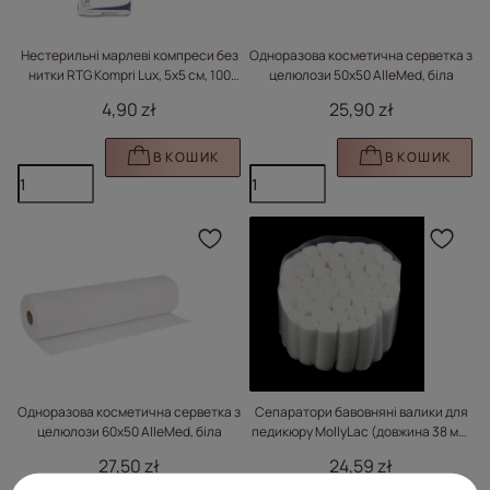
Нестерильні марлеві компреси без
Одноразова косметична серветка з
нитки RTG Kompri Lux, 5x5 см, 100
целюлози 50x50 AlleMed, біла
шт.
4,90 zł
25,90 zł
В КОШИК
В КОШИК
Натисніть, щоб додати
Нат
Одноразова косметична серветка з
Сепаратори бавовняні валики для
целюлози 60x50 AlleMed, біла
педикюру MollyLac (довжина 38 мм,
діаметр 10 мм) 20 упаковок по 50 шт.
27,50 zł
24,59 zł
1000 шт.