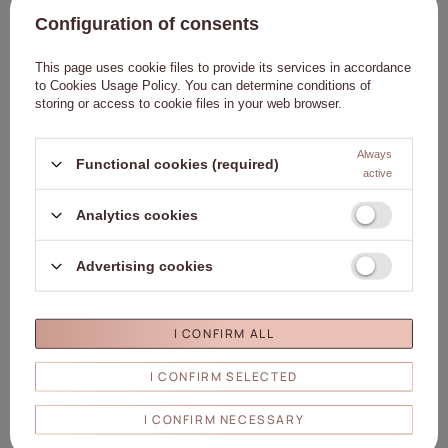
В КОШИК
В КОШИК
Configuration of consents
This page uses cookie files to provide its services in accordance
to
Cookies Usage Policy
. You can determine conditions of
НАШ БЕСТСЕЛЕР
СКОРО ПОВЕРНЕТЬСЯ
Натисніть, щоб додати
Нат
storing or access to cookie files in your web browser.
Always
Functional cookies (required)
active
Analytics cookies
Плівкові пакети для педикюру
Одноразова косметична серветка з
Advertising cookies
AlleMed HDPE 50x50 + 2 вкладиші
паперу та плівки, 30 см × 20 м,
(50 шт.)
Medprox Comfort, рожева
13,90 zł
19,90 zł
I CONFIRM ALL
В КОШИК
В КОШИК
I CONFIRM SELECTED
I CONFIRM NECESSARY
СКОРО ПОВЕРНЕТЬСЯ
СКОРО ПОВЕРНЕТЬСЯ
Натисніть, щоб додати
Нат