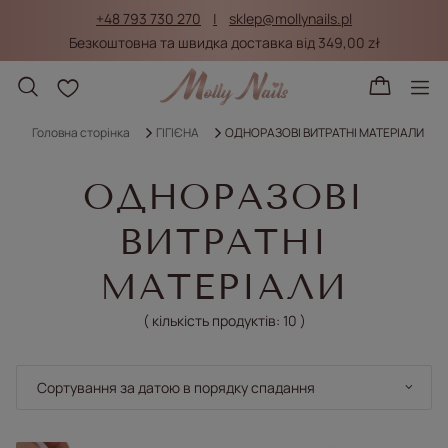
+48 793 730 270
sklep@mollynails.pl
Безкоштовна та швидка доставка від 349,00 zł
Списки покупок
Головна сторінка
ГІГІЄНА
ОДНОРАЗОВІ ВИТРАТНІ МАТЕРІАЛИ
ОДНОРАЗОВІ
ВИТРАТНІ
МАТЕРІАЛИ
( кількість продуктів:
10
)
Змінити сортування
Сортування за датою в порядку спадання