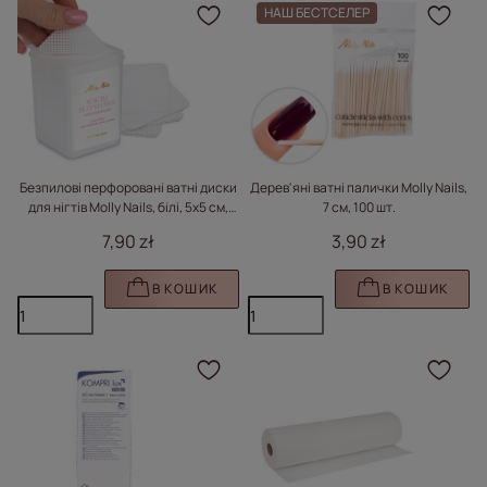
НАШ БЕСТСЕЛЕР
Натисніть, щоб додати
Нат
Безпилові перфоровані ватні диски
Дерев'яні ватні палички Molly Nails,
для нігтів Molly Nails, білі, 5x5 см,
7 см, 100 шт.
200 шт.
7,90 zł
3,90 zł
В КОШИК
В КОШИК
Натисніть, щоб додати
Нат