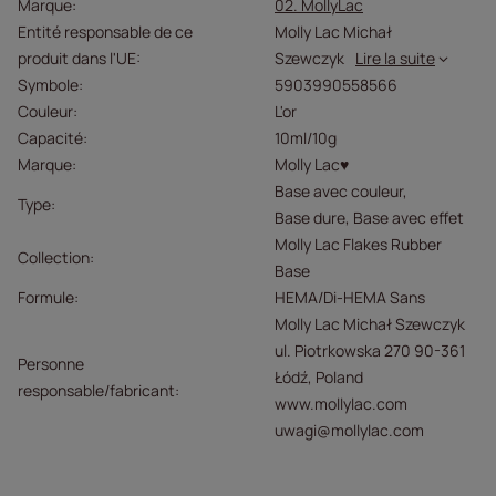
Marque
02. MollyLac
Entité responsable de ce
Molly Lac Michał
produit dans l'UE
Szewczyk
Lire la suite
Symbole
5903990558566
Couleur
L'or
Capacité
10ml/10g
Marque
Molly Lac♥
Base avec couleur
Type
Base dure
Base avec effet
Molly Lac Flakes Rubber
Collection
Base
Formule
HEMA/Di-HEMA Sans
Molly Lac Michał Szewczyk
ul. Piotrkowska 270 90-361
Personne
Łódź, Poland
responsable/fabricant
www.mollylac.com
uwagi@mollylac.com