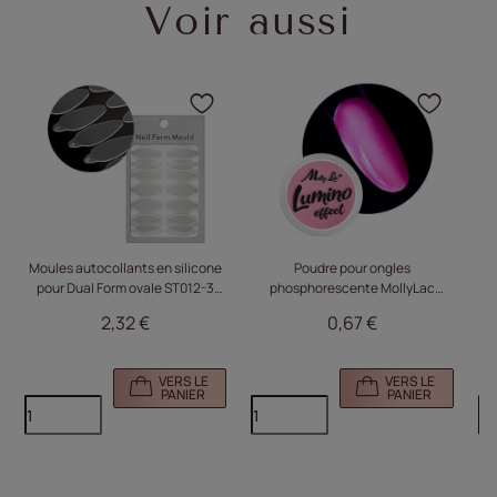
Voir aussi
Cliquez pour ajouter le p
Cliqu
Moules autocollants en silicone
Poudre pour ongles
P
pour Dual Form ovale ST012-3
phosphorescente MollyLac
Mo
MollyLac, 24 pièces
Lumino Effect n° 6
2,32 €
0,67 €
VERS LE
VERS LE
PANIER
PANIER