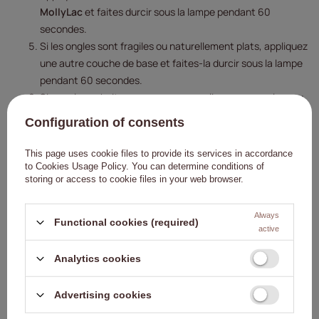
MollyLac
et faites durcir sous la lampe pendant 60
secondes.
Si les ongles sont fragiles ou naturellement plats, appliquez
une autre couche de base et faites-la durcir sous la lampe
pendant 60 secondes.
Si vous le souhaitez, vous pouvez appliquer une couleur ou
des décorations.
Configuration of consents
Recouvrez la manucure d'un top coat hybride, par exemple
le Doctor Top MollyLac.
This page uses cookie files to provide its services in accordance
to
Cookies Usage Policy
. You can determine conditions of
Temps de durcissement :
Lampe LED/UV 48 W - 60 sec.
storing or access to cookie files in your web browser.
Always
Functional cookies (required)
active
Analytics cookies
Advertising cookies