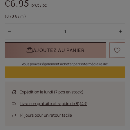
€6.95
brut
/
pc
(0,70 € / ml)
AJOUTEZ AU PANIER
Vous pouvez également acheter par l'intermédiaire de:
Expédition
le lundi
(7 pcs en stock)
Livraison gratuite et rapide
de
81,14 €
14
jours pour un retour facile