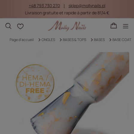
+48 793 730 270
sklep@mollynails.pl
Livraison gratuite et rapide à partir de 81,14 €
Listes d'achat
Page d'accueil
ONGLES
BASES & TOPS
BASES
BASE COAT