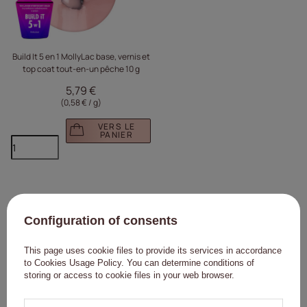
Build It 5 en 1 MollyLac base, vernis et
top coat tout-en-un pêche 10 g
5,79 €
(0,58 € / g
)
VERS LE
PANIER
Nous vous
Configuration of consents
recommandons
This page uses cookie files to provide its services in accordance
to
Cookies Usage Policy
. You can determine conditions of
storing or access to cookie files in your web browser.
Cliquez pour ajouter le p
Cliqu