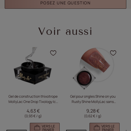
POSEZ UNE QUESTION
Voir aussi
Cliquez pour ajouter le p
Cliqu
Gel de construction thixotrope
Gel pour ongles Shine on you
G
MollyLac One Drop Tixology Ice
Rusty Shine MollyLac sans
Mo
Glass 5 g
HEMA/Di-HEMA 15 g
4,63 €
9,28 €
(0,93 € / g)
(0,62 € / g)
VERS LE
VERS LE
PANIER
PANIER