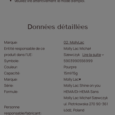
Veuillez lire attentivement le mode d'emploi.
Données détaillées
Marque
02. MollyLac
Entité responsable de ce
Molly Lac Michał
produit dans l'UE
Szewczyk
Lire la suite
Symbole
5903990556999
Couleur
Pourpre
Capacité
15ml/15g
Marque
Molly Lac♥
Série
Molly Lac Shine on you
Formule
HEMA/Di-HEMA Sans
Molly Lac Michał Szewczyk
ul. Piotrkowska 270 90-361
Personne
Łódź, Poland
responsable/fabricant