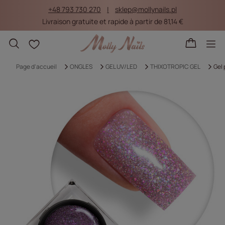
+48 793 730 270
sklep@mollynails.pl
Livraison gratuite et rapide à partir de 81,14 €
Listes d'achat
Page d'accueil
ONGLES
GEL UV/LED
THIXOTROPIC GEL
Gel 