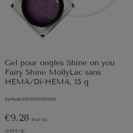
Gel pour ongles Shine on you
Fairy Shine MollyLac sans
HEMA/Di-HEMA, 15 g
Symbole
5903990556999
€9.28
brut
/
pc
(0,62 € / g)