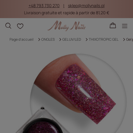
+48 793 730 270
sklep@mollynails.pl
Livraison gratuite et rapide à partir de 81,20 €
Listes d'achat
Page d'accueil
ONGLES
GEL UV/LED
THIXOTROPIC GEL
Gel 