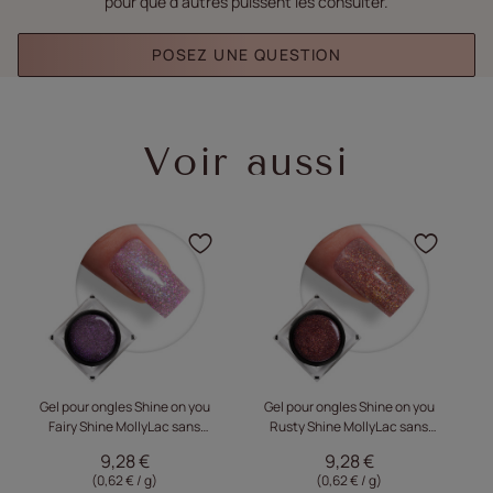
pour que d'autres puissent les consulter.
POSEZ UNE QUESTION
Voir aussi
Cliquez pour ajouter le p
Cliqu
Gel pour ongles Shine on you
Gel pour ongles Shine on you
Fairy Shine MollyLac sans
Rusty Shine MollyLac sans
S
HEMA/Di-HEMA, 15 g
HEMA/Di-HEMA 15 g
9,28 €
9,28 €
(0,62 € / g)
(0,62 € / g)