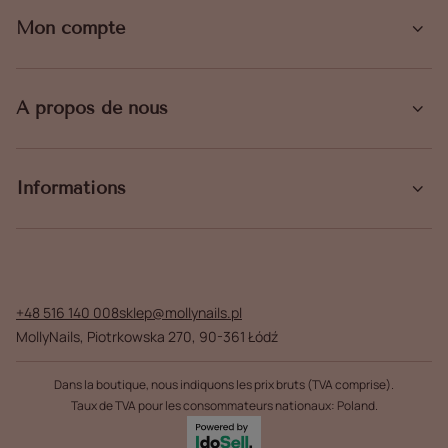
Mon compte
À propos de nous
Informations
+48 516 140 008
sklep@mollynails.pl
MollyNails
,
Piotrkowska 270
,
90-361
Łódź
Dans la boutique, nous indiquons les prix bruts (TVA comprise).
Taux de TVA pour les consommateurs nationaux:
Poland
.