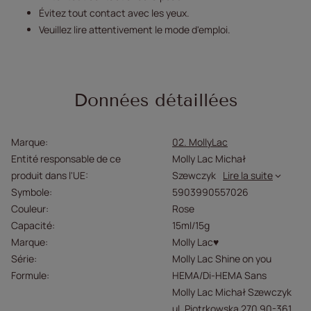
Évitez tout contact avec les yeux.
Veuillez lire attentivement le mode d'emploi.
Données détaillées
Marque
02. MollyLac
Entité responsable de ce
Molly Lac Michał
produit dans l'UE
Szewczyk
Lire la suite
Symbole
5903990557026
Couleur
Rose
Capacité
15ml/15g
Marque
Molly Lac♥
Série
Molly Lac Shine on you
Formule
HEMA/Di-HEMA Sans
Molly Lac Michał Szewczyk
ul. Piotrkowska 270 90-361