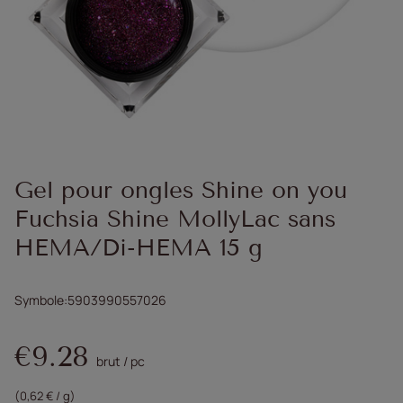
Gel pour ongles Shine on you
Fuchsia Shine MollyLac sans
HEMA/Di-HEMA 15 g
Symbole
5903990557026
€9.28
brut
/
pc
(0,62 € / g)