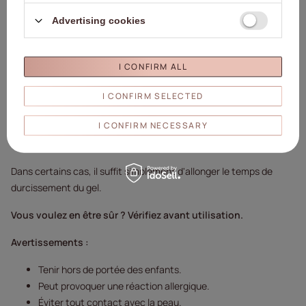
Advertising cookies
ATTENTION !
I CONFIRM ALL
Avant utilisation, vérifiez que votre lampe est compatible avec le
gel.
I CONFIRM SELECTED
En raison de modifications apportées aux photo-initiateurs, tous
I CONFIRM NECESSARY
les gels ne durcissent pas correctement sous des lampes LED/UV
dont le spectre ne se situe pas entre 385 et 395 nm.
Dans certains cas, il suffit simplement d'allonger le temps de
durcissement du gel.
Vous voulez en être sûr ? Vérifiez avant utilisation.
Avertissements :
Tenir hors de portée des enfants.
Peut provoquer une réaction allergique.
Éviter tout contact avec la peau.