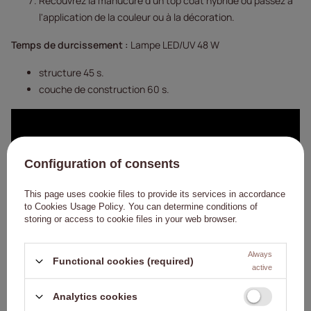
Recouvrez la manucure d'un top coat hybride ou passez à
l'application de la couleur ou à la décoration.
Temps de durcissement :
Lampe LED/UV 48 W
structure 45 s.
couche de construction 60 s.
Configuration of consents
This page uses cookie files to provide its services in accordance
to
Cookies Usage Policy
. You can determine conditions of
storing or access to cookie files in your web browser.
Always
Functional cookies (required)
active
Analytics cookies