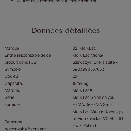
Veuillez lire attentivement le mode d'emploi.
Données détaillées
Marque
02. MollyLac
Entité responsable de ce
Molly Lac Michał
produit dans l'UE
Szewczyk
Lire la suite
Symbole
5903990557033
Couleur
L'or
Capacité
15ml/15g
Marque
Molly Lac♥
Série
Molly Lac Shine on you
Formule
HEMA/Di-HEMA Sans
Molly Lac Michał Szewczyk
ul. Piotrkowska 270 90-361
Personne
Łódź, Poland
responsable/fabricant