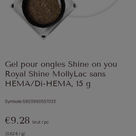
Gel pour ongles Shine on you
Royal Shine MollyLac sans
HEMA/Di-HEMA, 15 g
Symbole
5903990557033
€9.28
brut
/
pc
(0,62 € / g)