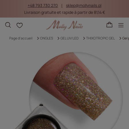
+48 793 730 270
sklep@mollynails.pl
Livraison gratuite et rapide à partir de 81,14 €
Listes d'achat
Page d'accueil
ONGLES
GEL UV/LED
THIXOTROPIC GEL
Gel 