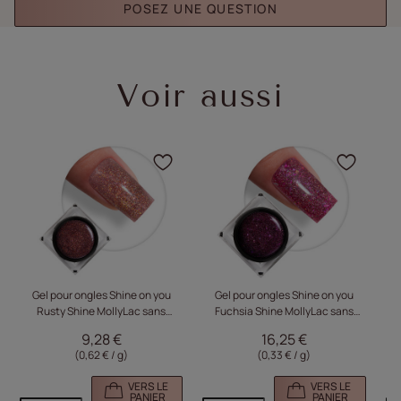
POSEZ UNE QUESTION
Voir aussi
Cliquez pour ajouter le p
Cliqu
Gel pour ongles Shine on you
Gel pour ongles Shine on you
Rusty Shine MollyLac sans
Fuchsia Shine MollyLac sans
D
HEMA/Di-HEMA 15 g
HEMA/Di-HEMA, 50 g
9,28 €
16,25 €
(0,62 € / g)
(0,33 € / g)
VERS LE
VERS LE
PANIER
PANIER