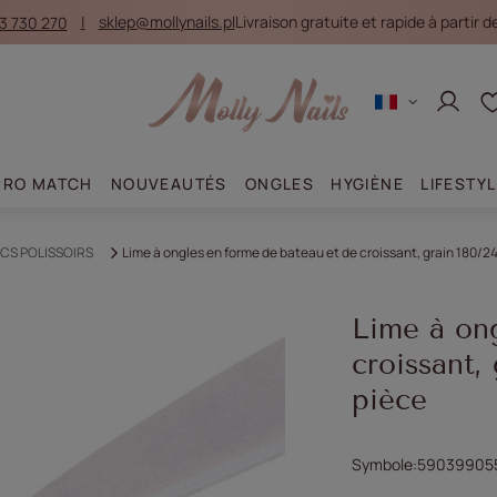
3 730 270
sklep@mollynails.pl
Livraison gratuite et rapide à partir de
Se con
PRO MATCH
NOUVEAUTÉS
ONGLES
HYGIÈNE
LIFESTY
OCS POLISSOIRS
Lime à ongles en forme de bateau et de croissant, grain 180/24
Lime à on
croissant,
pièce
Symbole
59039905