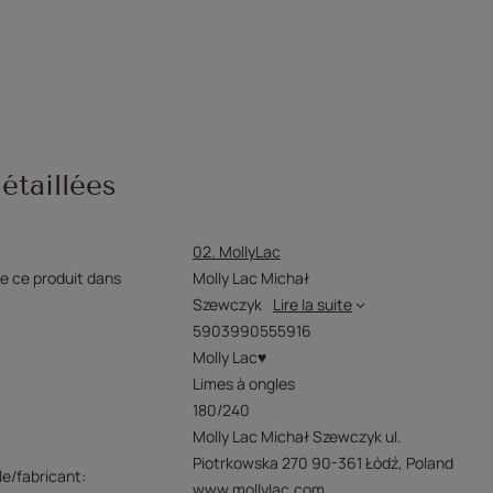
étaillées
02. MollyLac
e ce produit dans
Molly Lac Michał
Szewczyk
Lire la suite
5903990555916
Molly Lac♥
Limes à ongles
180/240
Molly Lac Michał Szewczyk ul.
Piotrkowska 270 90-361 Łódź, Poland
e/fabricant
www.mollylac.com