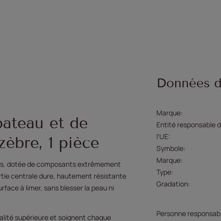
Données d
Marque
bateau et de
Entité responsable d
l'UE
èbre, 1 pièce
Symbole
Marque
ciels, dotée de composants extrêmement
Type
artie centrale dure, hautement résistante
Gradation
urface à limer, sans blesser la peau ni
Personne responsabl
ualité supérieure et soignent chaque