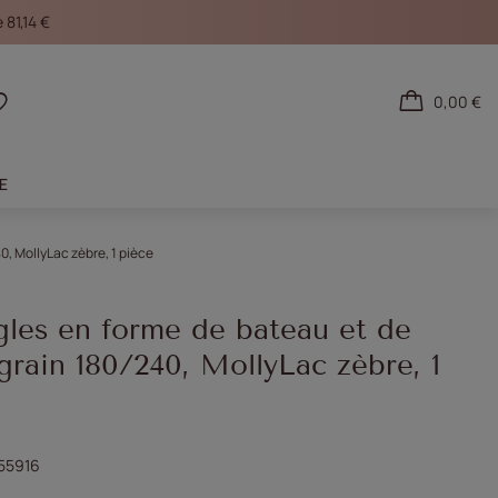
 81,14 €
0,00 €
necter
Listes d'achat
LE
0, MollyLac zèbre, 1 pièce
gles en forme de bateau et de
 grain 180/240, MollyLac zèbre, 1
55916