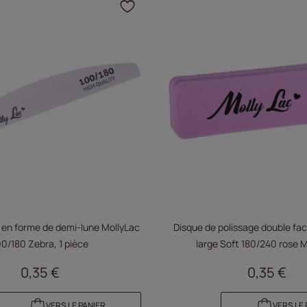
ajouter le produit à vos favoris
Cliquez pour ajouter le 
 en forme de demi-lune MollyLac
Disque de polissage double fac
00/180 Zebra, 1 pièce
large Soft 180/240 rose M
0,35 €
0,35 €
VERS LE PANIER
VERS LE 