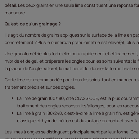
détail. Les deux grains en une seule lime constituent une réponse fo
manucure.
Qu'est-ce qu'un grainage ?
Il s'agit du nombre de grains appliqués sur la surface de la lime en pa
concrètement ? Plus le numéro/la granulométrie est élevé(e), plus la
Une granulométrie plus forte éliminera rapidement et efficacement, e
hybride et de gel, et préparera les ongles pour les soins suivants ; la f
la plaque de l'ongle naturel, la matifier et lui donner la forme finale s
Cette lime est recommandée pour tous les soins, tant en manucure q
traitement précis et sûr des ongles.
La lime de grain 100/180, dite CLASSIQUE, est la plus courammen
traitement des ongles reconstruits/allongés, pour les raccour
La lime à grain 180/240, c'est-à-dire la lime à grain fin, est g
classique et hybride, où l'on est davantage en contact avec la 
Les limes à ongles se distinguent principalement par leur forme. Cha