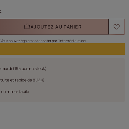
c
AJOUTEZ AU PANIER
Vous pouvez également acheter par l'intermédiaire de:
e mardi
(195 pcs en stock)
atuite et rapide
de
81,14 €
 un retour facile