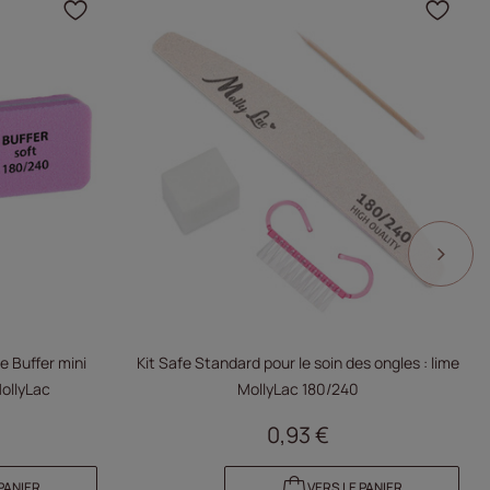
produit à vos favoris
Cliquez pour ajouter le produit à v
Cliq
e Buffer mini
Kit Safe Standard pour le soin des ongles : lime
ollyLac
MollyLac 180/240
0,93 €
PANIER
VERS LE PANIER