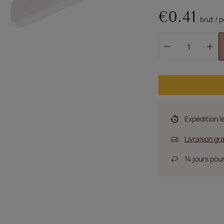
€0.41
brut
/
p
Expédition
l
Livraison gr
14
jours pour