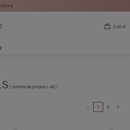
 81,14 €
0,00 €
necter
Listes d'achat
LE
RS
( nombre de produits:
48
)
1
2