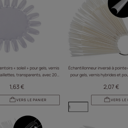
ntoirs « soleil » pour gels, vernis
Échantillonneur inversé à pointe e
aillettes, transparents, avec 20
pour gels, vernis hybrides et po
capsules
lait, 50 pièces
1,63 €
2,07 €
VERS LE PANIER
VERS LE