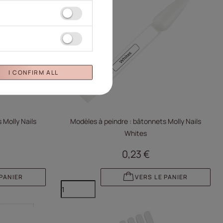
I CONFIRM ALL
 Molly Nails
Modèles à peindre : bâtonnets Molly Nails
Whites
0,23 €
 PANIER
VERS LE PANIER