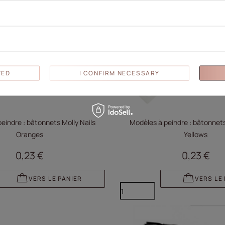
TED
I CONFIRM NECESSARY
eindre : bâtonnets Molly Nails
Modèles à peindre : bâtonnets
Oranges
Yellows
0,23 €
0,23 €
VERS LE PANIER
VERS LE