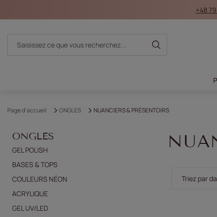
+48 79
Page d'accueil
ONGLES
NUANCIERS & PRÉSENTOIRS
ONGLES
NUAN
GEL POLISH
BASES & TOPS
Modifier le t
Triez par d
COULEURS NÉON
ACRYLIQUE
GEL UV/LED