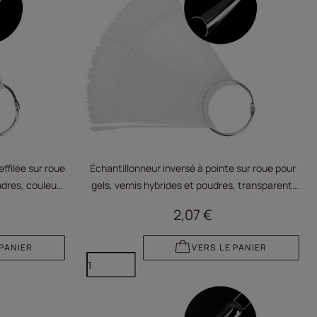
ffilée sur roue
Échantillonneur inversé à pointe sur roue pour
udres, couleur
gels, vernis hybrides et poudres, transparent,
50 pièces
2,07 €
 PANIER
VERS LE PANIER