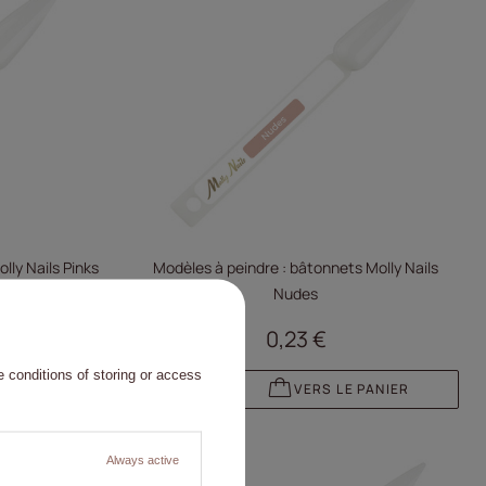
lly Nails Pinks
Modèles à peindre : bâtonnets Molly Nails
Nudes
0,23 €
 conditions of storing or access
 PANIER
VERS LE PANIER
Always active