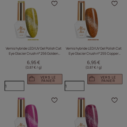
Cliquez pour ajouter le 
Cliq
Vernis hybride LED/UV Gel Polish Cat
Vernis hybride LED/UV Gel Polish Cat
Eye Glacier Crush n° 256 Golden
Eye Glacier Crush n° 255 Copper
Molly Nails sans HEMA/Di-HEMA 8 g
Molly Nails sans HEMA/Di-HEMA 8 g
6,95 €
6,95 €
(0,87 € / g
)
(0,87 € / g
)
VERS LE
VERS LE
PANIER
PANIER
Cliquez pour ajouter le 
Cliq