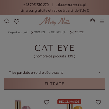
+48 793 730 270
sklep@mollynails.pl
Livraison gratuite et rapide à partir de 81,14 €
Listes d'achat
Page d'accueil
ONGLES
GEL POLISH
CAT EYE
CAT EYE
( nombre de produits:
109
)
Modifier le tri
Triez par date en ordre décroissant
FILTRAGE
RECOMMANDÉ
Cliquez pour ajouter le 
Cliq