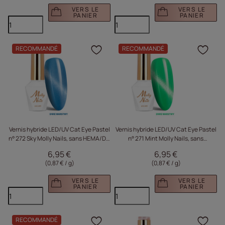
VERS LE
VERS LE
PANIER
PANIER
RECOMMANDÉ
RECOMMANDÉ
Cliquez pour ajouter le 
Cliq
Vernis hybride LED/UV Cat Eye Pastel
Vernis hybride LED/UV Cat Eye Pastel
n° 272 Sky Molly Nails, sans HEMA/Di-
n° 271 Mint Molly Nails, sans
HEMA, 8 g
HEMA/Di-HEMA, 8 g
6,95 €
6,95 €
(0,87 € / g
)
(0,87 € / g
)
VERS LE
VERS LE
PANIER
PANIER
RECOMMANDÉ