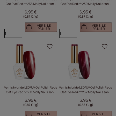
Cat Eye Red n° 238 Molly Nails sans
Cat Eye Red n° 230 Molly Nails sans
HEMA/Di-HEMA 8 g
HEMA/Di-HEMA 8 g
6,95 €
6,95 €
(0,87 € / g
)
(0,87 € / g
)
VERS LE
VERS LE
PANIER
PANIER
Cliquez pour ajouter le 
Cliq
Vernis hybride LED/UV Gel Polish Reds
Vernis hybride LED/UV Gel Polish Reds
Cat Eye Red n° 231 Molly Nails sans
Cat Eye Red n° 232 Molly Nails sans
HEMA/Di-HEMA 8 g
HEMA/Di-HEMA 8 g
6,95 €
6,95 €
(0,87 € / g
)
(0,87 € / g
)
VERS LE
VERS LE