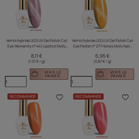
Vernis hybride LED/UV Gel Polish Cat
Vernis hybride LED/UV Gel Polish Cat
Eye Womanity n° 441 Lipstick Molly
Eye Pastel n° 277 Honey Molly Nails
Nails sans HEMA/Di-HEMA, 8 g
sans HEMA/Di-HEMA 8 g
8,11 €
6,95 €
(1,01 € / g
)
(0,87 € / g
)
VERS LE
VERS LE
PANIER
PANIER
RECOMMANDÉ
RECOMMANDÉ
Cliquez pour ajouter le 
Cliq