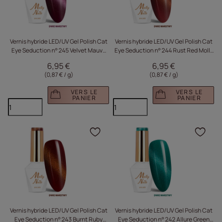
Vernis hybride LED/UV Gel Polish Cat
Vernis hybride LED/UV Gel Polish Cat
Eye Seduction n° 245 Velvet Mauve
Eye Seduction n° 244 Rust Red Molly
Molly Nails sans HEMA/Di-HEMA 8 g
Nails sans HEMA/Di-HEMA 8 g
6,95 €
6,95 €
(0,87 € / g
)
(0,87 € / g
)
VERS LE
VERS LE
PANIER
PANIER
Cliquez pour ajouter le 
Cliq
Vernis hybride LED/UV Gel Polish Cat
Vernis hybride LED/UV Gel Polish Cat
Eye Seduction n° 243 Burnt Ruby
Eye Seduction n° 242 Allure Green