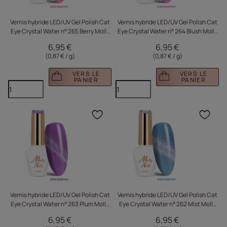
Vernis hybride LED/UV Gel Polish Cat
Vernis hybride LED/UV Gel Polish Cat
Eye Crystal Water n° 265 Berry Molly
Eye Crystal Water n° 264 Blush Molly
Nails sans HEMA/Di-HEMA 8 g
Nails sans HEMA/Di-HEMA 8 g
6,95 €
6,95 €
(0,87 € / g
)
(0,87 € / g
)
VERS LE
VERS LE
PANIER
PANIER
Cliquez pour ajouter le 
Cliq
Vernis hybride LED/UV Gel Polish Cat
Vernis hybride LED/UV Gel Polish Cat
Eye Crystal Water n° 263 Plum Molly
Eye Crystal Water n° 262 Mist Molly
Nails sans HEMA/Di-HEMA 8 g
Nails sans HEMA/Di-HEMA, 8 g
6,95 €
6,95 €