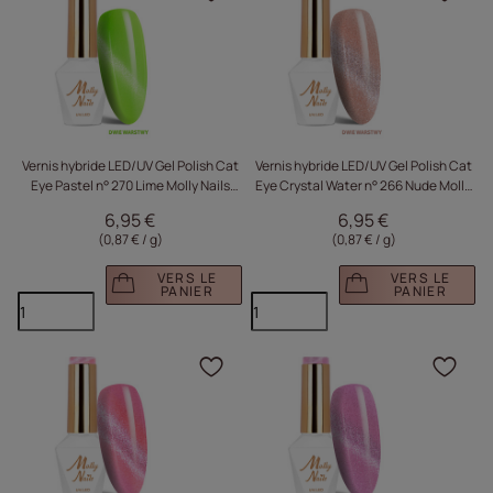
Cliquez pour ajouter le 
Cliq
Vernis hybride LED/UV Gel Polish Cat
Vernis hybride LED/UV Gel Polish Cat
Eye Pastel n° 270 Lime Molly Nails
Eye Crystal Water n° 266 Nude Molly
sans HEMA/Di-HEMA 8 g
Nails sans HEMA/Di-HEMA 8 g
6,95 €
6,95 €
(0,87 € / g
)
(0,87 € / g
)
VERS LE
VERS LE
PANIER
PANIER
Cliquez pour ajouter le 
Cliq