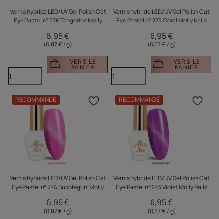
Vernis hybride LED/UV Gel Polish Cat
Vernis hybride LED/UV Gel Polish Cat
Eye Pastel n° 276 Tangerine Molly
Eye Pastel n° 275 Coral Molly Nails
Nails sans HEMA/Di-HEMA 8 g
sans HEMA/Di-HEMA 8 g
6,95 €
6,95 €
(0,87 € / g
)
(0,87 € / g
)
VERS LE
VERS LE
PANIER
PANIER
RECOMMANDÉ
RECOMMANDÉ
Cliquez pour ajouter le 
Cliq
Vernis hybride LED/UV Gel Polish Cat
Vernis hybride LED/UV Gel Polish Cat
Eye Pastel n° 274 Bubblegum Molly
Eye Pastel n° 273 Violet Molly Nails
Nails sans HEMA/Di-HEMA 8 g
sans HEMA/Di-HEMA 8 g
6,95 €
6,95 €
(0,87 € / g
)
(0,87 € / g
)