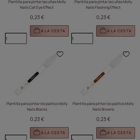
Plantilla para pintar las uñas Molly
Plantilla para pintar las uñas Molly
Nails Cat Eye Effect
Nails Flashing Effect
0,23 €
0,23 €
A LA CESTA
A LA CESTA
Haga clic para añadir e
Haga
Plantilla para pintar los palitos Molly
Plantilla para pintar los palitos Molly
Nails Blacks
Nails Browns
0,23 €
0,23 €
A LA CESTA
A LA CESTA