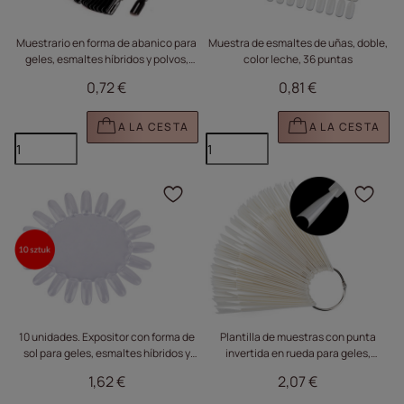
Muestrario en forma de abanico para
Muestra de esmaltes de uñas, doble,
geles, esmaltes híbridos y polvos,
color leche, 36 puntas
negro, 50 unidades
0,72 €
0,81 €
A LA CESTA
A LA CESTA
Haga clic para añadir e
Haga
10 unidades. Expositor con forma de
Plantilla de muestras con punta
sol para geles, esmaltes híbridos y
invertida en rueda para geles,
polvos, transparente, con 20 puntas
esmaltes híbridos y polvos, color
1,62 €
2,07 €
leche, 50 unidades