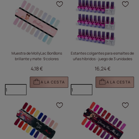
Haga clic para añadir e
Haga
Muestra de MollyLac BonBons
Estantes colgantes para esmaltes de
brillante y mate: 9 colores
uñas híbridos - juego de 3 unidades
4,18 €
16,24 €
A LA CESTA
A LA CESTA
Haga clic para añadir e
Haga