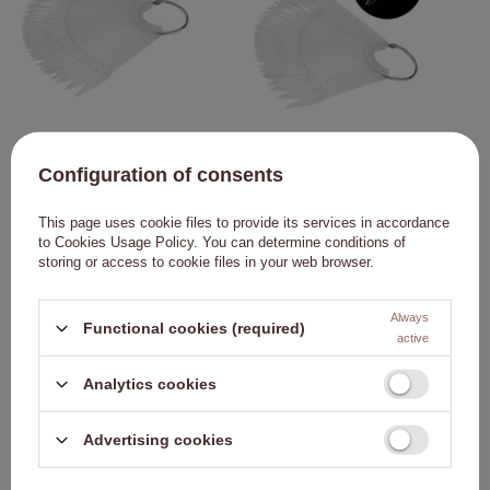
Muestra de pinceles para ruedas de
Muestra de puntas para rueda de
geles, esmaltes híbridos y polvos,
geles, esmaltes híbridos y polvos,
Configuration of consents
transparente, 40 unidades, mate
transparente, 50 unidades
1,37 €
1,84 €
This page uses cookie files to provide its services in accordance
to
Cookies Usage Policy
. You can determine conditions of
A LA CESTA
A LA CESTA
storing or access to cookie files in your web browser.
Always
NUESTRO BESTSELLER
Haga clic para añadir e
Haga
Functional cookies (required)
active
Analytics cookies
Advertising cookies