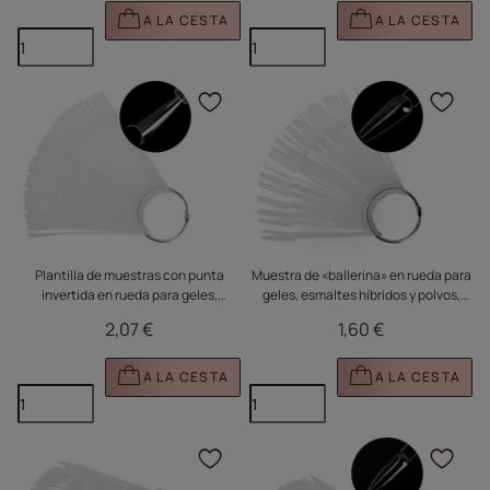
A LA CESTA
A LA CESTA
Haga clic para añadir e
Haga
Plantilla de muestras con punta
Muestra de «ballerina» en rueda para
invertida en rueda para geles,
geles, esmaltes híbridos y polvos,
esmaltes híbridos y polvos,
transparente, 50 unidades
2,07 €
1,60 €
transparente, 50 unidades
A LA CESTA
A LA CESTA
Haga clic para añadir e
Haga