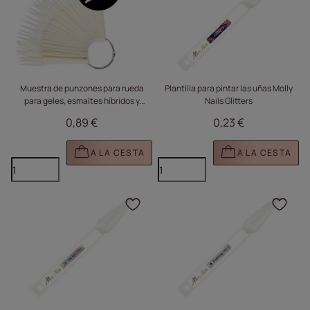
Muestra de punzones para rueda
Plantilla para pintar las uñas Molly
para geles, esmaltes híbridos y
Nails Glitters
polvos, color blanco, 50 unidades
0,89 €
0,23 €
A LA CESTA
A LA CESTA
Haga clic para añadir e
Haga