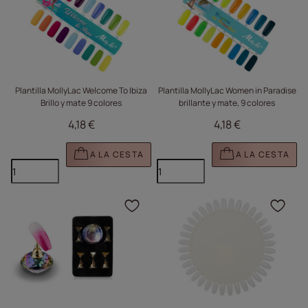
Plantilla MollyLac Welcome To Ibiza
Plantilla MollyLac Women in Paradise
Brillo y mate 9 colores
brillante y mate, 9 colores
4,18 €
4,18 €
A LA CESTA
A LA CESTA
Haga clic para añadir e
Haga