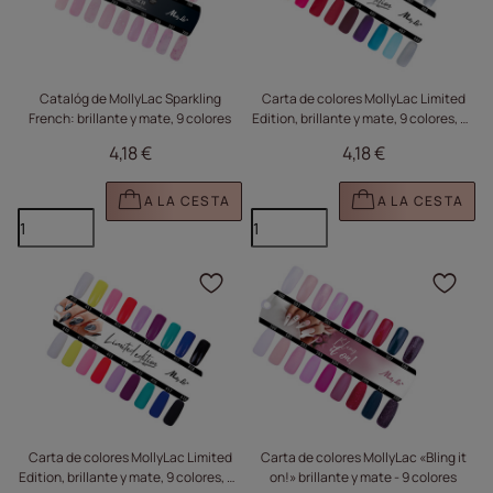
Catalóg de MollyLac Sparkling
Carta de colores MollyLac Limited
French: brillante y mate, 9 colores
Edition, brillante y mate, 9 colores, n.º
480 - 488
4,18 €
4,18 €
A LA CESTA
A LA CESTA
Haga clic para añadir e
Haga
Carta de colores MollyLac Limited
Carta de colores MollyLac «Bling it
Edition, brillante y mate, 9 colores, n.º
on!» brillante y mate - 9 colores