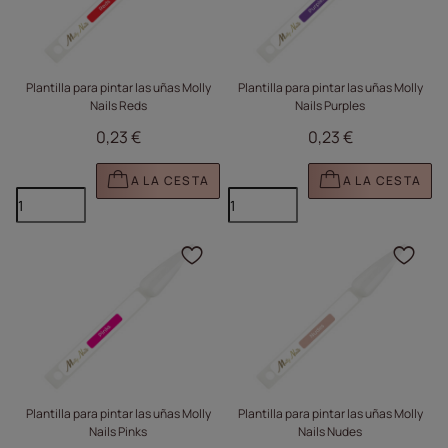
Plantilla para pintar las uñas Molly
Plantilla para pintar las uñas Molly
Nails Reds
Nails Purples
0,23 €
0,23 €
A LA CESTA
A LA CESTA
Haga clic para añadir e
Haga
Plantilla para pintar las uñas Molly
Plantilla para pintar las uñas Molly
Nails Pinks
Nails Nudes