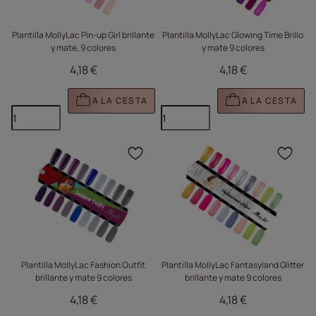
Plantilla MollyLac Pin-up Girl brillante
Plantilla MollyLac Glowing Time Brillo
y mate, 9 colores
y mate 9 colores
4,18 €
4,18 €
A LA CESTA
A LA CESTA
Haga clic para añadir e
Haga
Plantilla MollyLac Fashion Outfit
Plantilla MollyLac Fantasyland Glitter
brillante y mate 9 colores
brillante y mate 9 colores
4,18 €
4,18 €