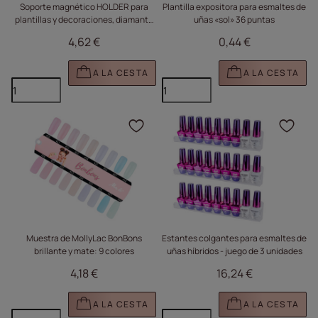
Soporte magnético HOLDER para
Plantilla expositora para esmaltes de
plantillas y decoraciones, diamante
uñas «sol» 36 puntas
iridiscente n.º 3
4,62 €
0,44 €
A LA CESTA
A LA CESTA
Haga clic para añadir e
Haga
Muestra de MollyLac BonBons
Estantes colgantes para esmaltes de
brillante y mate: 9 colores
uñas híbridos - juego de 3 unidades
4,18 €
16,24 €
A LA CESTA
A LA CESTA