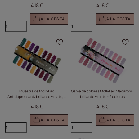
410 - 418
4,18 €
4,18 €
A LA CESTA
A LA CESTA
Haga clic para añadir e
Haga
Muestra de MollyLac
Gama de colores MollyLac Macarons:
Antidepressant: brillante y mate, 9
brillante y mate - 9 colores
colores
4,18 €
4,18 €
A LA CESTA
A LA CESTA