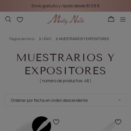
Envío gratuito y rápido desde 81,09 €
Listas de la compra
Página de inicio
UÑAS
MUESTRARIOS Y EXPOSITORES
MUESTRARIOS Y
EXPOSITORES
( número de productos:
48
)
Cambiar la clasificación
Ordenar por fecha en orden descendente
Haga clic para añadir e
Haga